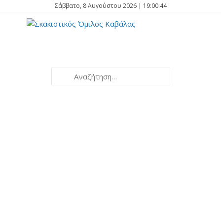
Σάββατο, 8 Αυγούστου 2026 | 19:00:44
Kavala
2026
Open International
Tournament
th
th
27
July - 4
August