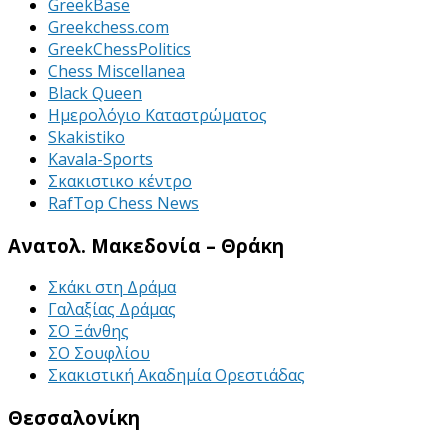
GreekBase
Greekchess.com
GreekChessPolitics
Chess Miscellanea
Black Queen
Ημερολόγιο Καταστρώματος
Skakistiko
Kavala-Sports
Σκακιστικο κέντρο
RafTop Chess News
Ανατολ. Μακεδονία – Θράκη
Σκάκι στη Δράμα
Γαλαξίας Δράμας
ΣΟ Ξάνθης
ΣΟ Σουφλίου
Σκακιστική Ακαδημία Ορεστιάδας
Θεσσαλονίκη