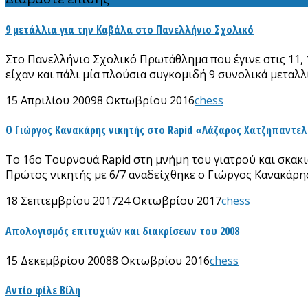
9 μετάλλια για την Καβάλα στο Πανελλήνιο Σχολικό
Στο Πανελλήνιο Σχολικό Πρωτάθλημα που έγινε στις 11, 1
είχαν και πάλι μία πλούσια συγκομιδή 9 συνολικά μεταλλ
15 Απριλίου 2009
8 Οκτωβρίου 2016
chess
Ο Γιώργος Κανακάρης νικητής στο Rapid «Λάζαρος Χατζηπαντε
Το 16ο Τουρνουά Rapid στη μνήμη του γιατρού και σκακι
Πρώτος νικητής με 6/7 αναδείχθηκε ο Γιώργος Κανακάρης
18 Σεπτεμβρίου 2017
24 Οκτωβρίου 2017
chess
Απολογισμός επιτυχιών και διακρίσεων του 2008
15 Δεκεμβρίου 2008
8 Οκτωβρίου 2016
chess
Αντίο φίλε Βίλη