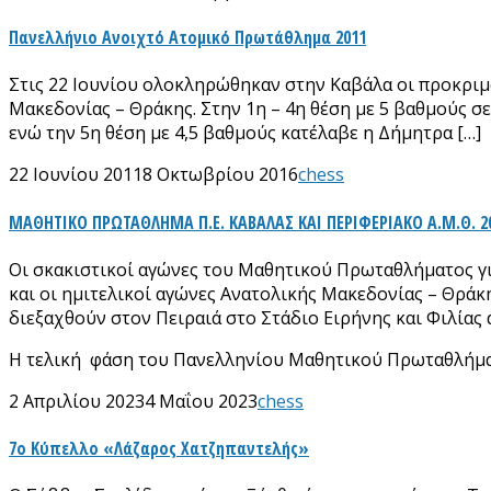
Πανελλήνιο Ανοιχτό Ατομικό Πρωτάθλημα 2011
Στις 22 Ιουνίου ολοκληρώθηκαν στην Καβάλα οι προκριμ
Μακεδονίας – Θράκης. Στην 1η – 4η θέση με 5 βαθμούς 
ενώ την 5η θέση με 4,5 βαθμούς κατέλαβε η Δήμητρα […]
22 Ιουνίου 2011
8 Οκτωβρίου 2016
chess
ΜΑΘΗΤΙΚΟ ΠΡΩΤΑΘΛΗΜΑ Π.Ε. ΚΑΒΑΛΑΣ ΚΑΙ ΠΕΡΙΦΕΡΙΑΚΟ Α.Μ.Θ. 2
Οι σκακιστικοί αγώνες του Μαθητικού Πρωταθλήματος για
και οι ημιτελικοί αγώνες Ανατολικής Μακεδονίας – Θράκ
διεξαχθούν στον Πειραιά στο Στάδιο Ειρήνης και Φιλίας 
Η τελική φάση του Πανελληνίου Μαθητικού Πρωταθλήματος
2 Απριλίου 2023
4 Μαΐου 2023
chess
7ο Κύπελλο «Λάζαρος Χατζηπαντελής»