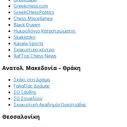
Greekchess.com
GreekChessPolitics
Chess Miscellanea
Black Queen
Ημερολόγιο Καταστρώματος
Skakistiko
Kavala-Sports
Σκακιστικο κέντρο
RafTop Chess News
Ανατολ. Μακεδονία – Θράκη
Σκάκι στη Δράμα
Γαλαξίας Δράμας
ΣΟ Ξάνθης
ΣΟ Σουφλίου
Σκακιστική Ακαδημία Ορεστιάδας
Θεσσαλονίκη