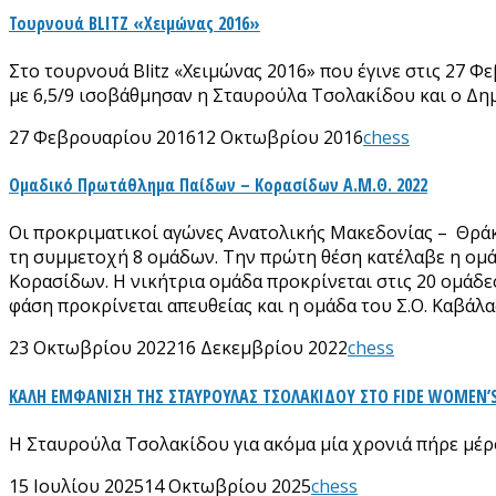
Τουρνουά BLITZ «Χειμώνας 2016»
Στο τουρνουά Blitz «Χειμώνας 2016» που έγινε στις 27 Φ
με 6,5/9 ισοβάθμησαν η Σταυρούλα Τσολακίδου και ο Δημή
27 Φεβρουαρίου 2016
12 Οκτωβρίου 2016
chess
Ομαδικό Πρωτάθλημα Παίδων – Κορασίδων Α.Μ.Θ. 2022
Οι προκριματικοί αγώνες Ανατολικής Μακεδονίας – Θράκη
τη συμμετοχή 8 ομάδων. Την πρώτη θέση κατέλαβε η ομ
Κορασίδων. Η νικήτρια ομάδα προκρίνεται στις 20 ομάδες
φάση προκρίνεται απευθείας και η ομάδα του Σ.Ο. Καβάλ
23 Οκτωβρίου 2022
16 Δεκεμβρίου 2022
chess
ΚΑΛΗ ΕΜΦΑΝΙΣΗ ΤΗΣ ΣΤΑΥΡΟΥΛΑΣ ΤΣΟΛΑΚΙΔΟΥ ΣΤΟ FIDE WOMEN’S
Η Σταυρούλα Τσολακίδου για ακόμα μία χρονιά πήρε μέρο
15 Ιουλίου 2025
14 Οκτωβρίου 2025
chess