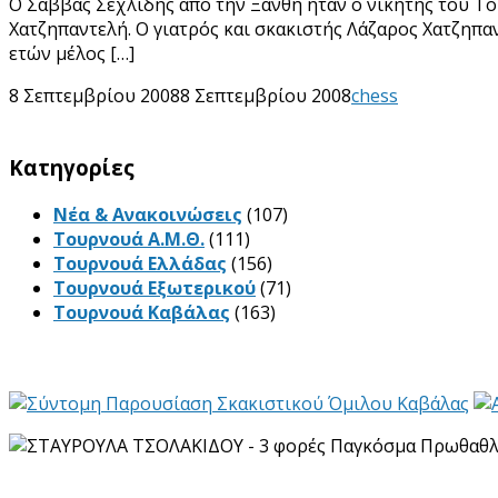
Ο Σάββας Σεχλίδης από την Ξάνθη ήταν ο νικητής του Tο
Χατζηπαντελή. Ο γιατρός και σκακιστής Λάζαρος Χατζηπαν
ετών μέλος […]
8 Σεπτεμβρίου 2008
8 Σεπτεμβρίου 2008
chess
Kατηγορίες
Νέα & Ανακοινώσεις
(107)
Τουρνουά Α.Μ.Θ.
(111)
Τουρνουά Ελλάδας
(156)
Τουρνουά Εξωτερικού
(71)
Τουρνουά Καβάλας
(163)