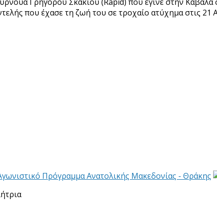
υρνουά Γρήγορου Σκακιού (Rapid) που έγινε στην Καβάλα σ
τελής που έχασε τη ζωή του σε τροχαίο ατύχημα στις 21 Α