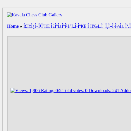
Home
»
Î£Ï‡Î¿Î»Î¹ÎºÏŒ Î£ÎºÎ±ÎºÎ¹ÏƒÏ„Î¹ÎºÏŒ Î ÏÏ‰Ï„Î¬Î¸Î»Î·Î¼Î± Î‘.