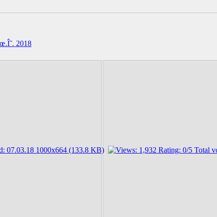
Îœ.Î˜. 2018