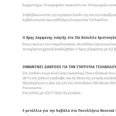
Συμμετείχαν 10 κορυφαίοι σκακιστές και 10 κορυφαίες σκακ
Επιβεβαιώνοντας την τεράστια άνοδό της και την καταξίωσ
Καβαλιώτισσα πρωταθλήτρια Σταυρούλα Τσολακίδου.
Ο Άρης Δόρφανης νικητής στο 33ο Κύπελλο Χριστουγέ
Στους αγώνες του παραδοσιακού «Κυπέλλου Χριστουγέννων
συνεχόμενη χρονιά αναδείχθηκε ο Άρης Δόρφανης με 6,5 β
ΣΗΜΑΝΤΙΚΕΣ ΔΙΑΚΡΙΣΕΙΣ ΓΙΑ ΤΗΝ ΣΤΑΥΡΟΥΛΑ ΤΣΟΛΑΚΙΔΟ
Στο διεθνές τουρνουά Coop Saaremaa Chess Festival που 
(8/11) στο ράπιντ κατέλαβε την 5η θέση της γενικής κατάτα
Αξιοσημείωτη η νίκη της επί του σπουδαίου GM Alexei Sh
Ponomariov.
Στο μπλίτς με 6,5/11 ήταν 3η γυναίκα .
5 μετάλλια για την Καβάλα στα Πανελλήνια Νεανικ