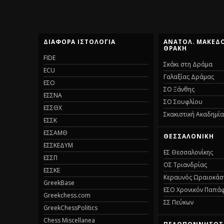
ΔΙΆΦΟΡΑ ΙΣΤΟΛΌΓΙΑ
ΑΝΑΤΟΛ. ΜΑΚΕΔΟ
ΘΡΆΚΗ
FIDE
Σκάκι στη Δράμα
ECU
Γαλαξίας Δράμας
ΕΣΟ
ΣΟ Ξάνθης
ΕΣΣΝΑ
ΣΟ Σουφλίου
ΕΣΣΘΧ
Σκακιστική Ακαδημί
ΕΣΣΚ
ΕΣΣΑΜΘ
ΘΕΣΣΑΛΟΝΊΚΗ
ΕΣΣΚΕΔΥΜ
ΕΣ Θεσσαλονίκης
ΕΣΣΠ
ΟΣ Τριανδρίας
ΕΣΣΚΕ
Κεραυνός Ωραιοκά
GreekBase
ΕΣΟ Χρονικόν Παπά
Greekchess.com
ΣΣ Πεύκων
GreekChessPolitics
Chess Miscellanea
ΠΕΛΟΠΌΝΝΗΣΟΣ