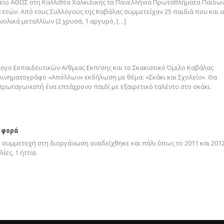
δοχείο ΑΘΩΣ στη Καλλιθέα Χαλκιδικής τα Πανελλήνια Πρωταθλήματα Παίδων
 8 ετών. Από τους Συλλόγους της Καβάλας συμμετείχαν 25 παιδιά που και 
νολικά μεταλλίων (2 χρυσά, 1 αργυρό, […]
λογο Εκπαιδευτικών Α/θμιας Εκπ/σης και το Σκακιστικό Όμιλο Καβάλας
κινηματογράφο «Απόλλων» εκδήλωση με θέμα: «Σκάκι και Σχολείο». Θα
πρωταγωνιστή ένα επτάχρονο παιδί με εξαιρετικό ταλέντο στο σκάκι.
 φορά
 συμμετοχή στη διοργάνωση αναδείχθηκε και πάλι όπως το 2011 και 2012
ίες, 1 ήττα).