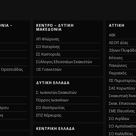
ΝΊΑ –
ΚΈΝΤΡΟ – ΔΥΤΙΚΉ
ΑΤΤΙΚΉ
ΜΑΚΕΔΟΝΊΑ
ΑΕΚ
ΛΠ Φλώρινας
ΑΣΟΠ Δίας
ΣΟ Κατερίνης
Ζήνων Γλυφάδ
ΣΣ Καστοριάς
Κότινος
Σύλλογος Εδεσσαίων Σκακιστών
Πανιώνιος
α Ορεστιάδας
ΟΣ Γιαννιτσών
Πειραϊκός
ΠΣ Περιστερίο
ΔΥΤΙΚΉ ΕΛΛΆΔΑ
ΣΑΣ Κορωπίου
Σ. Ιωαννιτών Σκακιστών
Σκακιστική Άνο
Πύρρος Ιωαννίνων
Σκακ. Επικοινω
στρου
ΣΟ Θεσπρωτίας
ΣΜΣ Ελευσίνας
φη
ΣΠΖ Κέρκυρας
ΣΟ Αιγάλεω
ΣΟ Αμπελοκήπ
ΚΕΝΤΡΙΚΉ ΕΛΛΆΔΑ
ΣΟ Καλλιθέας