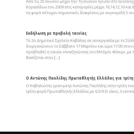
Από τις 25 Ιουνίου μέχρι την 1η Ιουλίου έγιναν στο ξενο
Κορασίδων του 2009 στις κατηγορίες μέχρι 16,14,12,10 και
τη φορά πέτυχαν σημαντικές διακρίσεις με συγκομιδή 5 συ
Εκδήλωση με προβολή ταινίας
Το 2ο Δημοτικό Σχολείο Καβάλας σε συνεργασία με το Σύλ
διοργανώνουν το Σάββατο 17 Μαρτίου και ώρα 17.00 στον 
προβληθεί η ταινία «Αναζητώντας τον Μπόμπι Φίσερ», με 
Βασίζεται στην […]
Ο Αντώνης Παυλίδης Πρωταθλητής Ελλάδας για τρίτη
Ο Καβαλιώτης γραν-μετρ Αντώνης Παυλίδης στην τρίτη του
τρίτη φορά Πρωταθλητής Ελλάδας με 6,5/9 (5 νίκες, 3 ισοπαλ