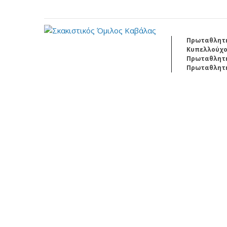
Πρωταθλητής 
Κυπελλούχος 
Πρωταθλητής
Πρωταθλητής
Kavala
Open Internationa
th
th
27
July - 4
August