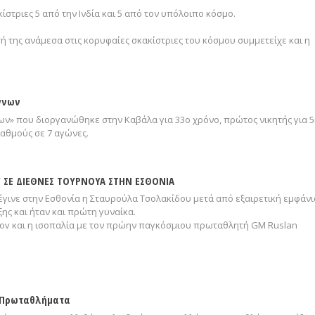
ίστριες 5 από την Ινδία και 5 από τον υπόλοιπο κόσμο.
ή της ανάμεσα στις κορυφαίες σκακίστριες του κόσμου συμμετείχε και η
ννων
» που διοργανώθηκε στην Καβάλα για 33ο χρόνο, πρώτος νικητής για 
αθμούς σε 7 αγώνες.
Υ ΣΕ ΔΙΕΘΝΕΣ ΤΟΥΡΝΟΥΑ ΣΤΗΝ ΕΣΘΟΝΙΑ
έγινε στην Εσθονία η Σταυρούλα Τσολακίδου μετά από εξαιρετική εμφάν
ξης και ήταν και πρώτη γυναίκα.
irov και η ισοπαλία με τον πρώην παγκόσμιου πρωταθλητή GM Ruslan
ά Πρωταθλήματα