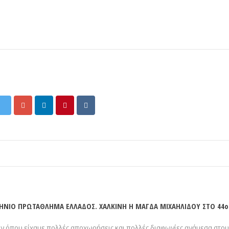
ΛΗΝΙΟ ΠΡΩΤΑΘΛΗΜΑ ΕΛΛΑΔΟΣ. ΧΑΛΚΙΝΗ Η ΜΑΓΔΑ ΜΙΧΑΗΛΙΔΟΥ ΣΤΟ 44ο
ν όπου είχαμε πολλές αποχωρήσεις και πολλές διαφωνίες ανάμεσα στου