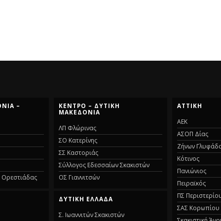
ΝΊΑ –
ΚΈΝΤΡΟ – ΔΥΤΙΚΉ
ΑΤΤΙΚΉ
ΜΑΚΕΔΟΝΊΑ
ΑΕΚ
ΛΠ Φλώρινας
ΑΣΟΠ Δίας
ΣΟ Κατερίνης
Ζήνων Γλυφάδ
ΣΣ Καστοριάς
Κότινος
Σύλλογος Εδεσσαίων Σκακιστών
Πανιώνιος
α Ορεστιάδας
ΟΣ Γιαννιτσών
Πειραϊκός
ΠΣ Περιστερίο
ΔΥΤΙΚΉ ΕΛΛΆΔΑ
ΣΑΣ Κορωπίου
Σ. Ιωαννιτών Σκακιστών
Σκακιστική Άνο