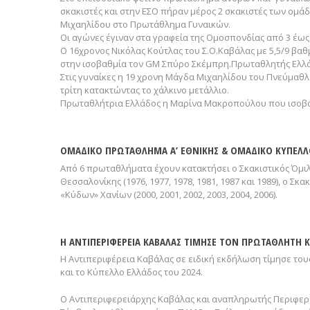
σκακιστές και στην ΕΣΟ πήραν μέρος 2 σκακιστές των ομά
Μιχαηλίδου στο Πρωτάθλημα Γυναικών.
Οι αγώνες έγιναν στα γραφεία της Ομοσπονδίας από 3 έως
Ο 16χρονος Νικόλας Κούτλας του Σ.Ο.Καβάλας με 5,5/9 βαθ
στην ισοβαθμία τον GM Σπύρο Σκέμπρη.Πρωταθλητής Ελλά
Στις γυναίκες η 19 χρονη Μάγδα Μιχαηλίδου του Πνεύμαθλο
τρίτη κατακτώντας το χάλκινο μετάλλιο.
Πρωταθλήτρια Ελλάδος η Μαρίνα Μακροπούλου που ισοβάθ
ΟΜΑΔΙΚΟ ΠΡΩΤΑΘΛΗΜΑ Α’ ΕΘΝΙΚΗΣ & ΟΜΑΔΙΚΟ ΚΥΠΕΛΛ
Από 6 πρωταθλήματα έχουν κατακτήσει ο Σκακιστικός Όμιλο
Θεσσαλονίκης (1976, 1977, 1978, 1981, 1987 και 1989), ο Σκακι
«Κύδων» Χανίων (2000, 2001, 2002, 2003, 2004, 2006).
Η ΑΝΤΙΠΕΡΙΦΕΡΕΙΑ ΚΑΒΑΛΑΣ ΤΙΜΗΣΕ ΤΟΝ ΠΡΩΤΑΘΛΗΤΗ Κ
Η Αντιπεριφέρεια Καβάλας σε ειδική εκδήλωση τίμησε το
και το Κύπελλο Ελλάδος του 2024.
Ο Αντιπεριφερειάρχης Καβάλας και αναπληρωτής Περιφερ