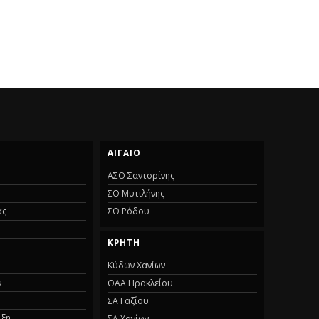
ΑΙΓΑΊΟ
ΑΣΟ Σαντορίνης
ΣΟ Μυτιλήνης
ας
ΣΟ Ρόδου
ΚΡΉΤΗ
Κύδων Χανίων
υ
ΟΑΑ Ηρακλείου
ΣΑ Γαζίου
ιξη
ΣΑ Χανίων