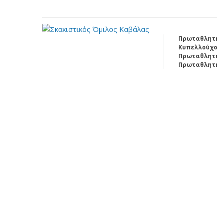
Πρωταθλητής 
Κυπελλούχος 
Πρωταθλητής
Πρωταθλητής
Kavala
Open Internationa
th
th
27
July - 4
August