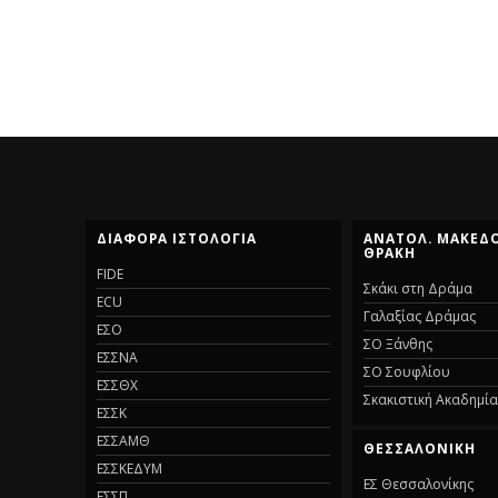
ΔΙΆΦΟΡΑ ΙΣΤΟΛΌΓΙΑ
ΑΝΑΤΟΛ. ΜΑΚΕΔΟ
ΘΡΆΚΗ
FIDE
Σκάκι στη Δράμα
ECU
Γαλαξίας Δράμας
ΕΣΟ
ΣΟ Ξάνθης
ΕΣΣΝΑ
ΣΟ Σουφλίου
ΕΣΣΘΧ
Σκακιστική Ακαδημί
ΕΣΣΚ
ΕΣΣΑΜΘ
ΘΕΣΣΑΛΟΝΊΚΗ
ΕΣΣΚΕΔΥΜ
ΕΣ Θεσσαλονίκης
ΕΣΣΠ