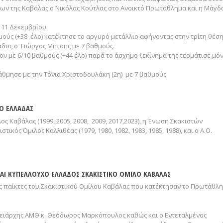
δων της Καβάλας ο Νικόλας Κούτλας στο Ανοικτό Πρωτάθλημα και η Μάγδ
 11 Δεκεμβρίου.
μούς (+38 έλο) κατέκτησε το αργυρό μετάλλιο αφήνοντας στην τρίτη θέσ
δος ο Γιώργος Μήτσης με 7 βαθμούς.
ν με 6/10 βαθμούς (+44 έλο) παρά το άσχημο ξεκίνημά της τερμάτισε μό
μησε με την Τόνια Χριστοδουλάκη (2η) με 7 βαθμούς.
Ο ΕΛΛΑΔΑΣ
ς Καβάλας (1999, 2005, 2008, 2009, 2017,2023), η Ένωση Σκακιστών
στικός Όμιλος Καλλιθέας (1979, 1980, 1982, 1983, 1985, 1988), και ο Α.Ο.
ΑΙ ΚΥΠΕΛΛΟΥΧΟ ΕΛΛΑΔΟΣ ΣΚΑΚΙΣΤΙΚΟ ΟΜΙΛΟ ΚΑΒΑΛΑΣ
υς παίκτες του Σκακιστικού Ομίλου Καβάλας που κατέκτησαν το Πρωτάθλ
ειάρχης ΑΜΘ κ. Θεόδωρος Μαρκόπουλος καθώς και ο Εντεταλμένος