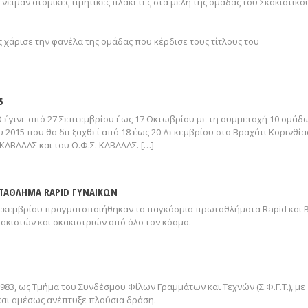
νειμαν ατομικές τιμητικές πλακέτες στα μέλη της ομάδας του Σκακιστικο
χάρισε την φανέλα της ομάδας που κέρδισε τους τίτλους του
5
έγινε από 27 Σεπτεμβρίου έως 17 Οκτωβρίου με τη συμμετοχή 10 ομάδ
 2015 που θα διεξαχθεί από 18 έως 20 Δεκεμβρίου στο Βραχάτι Κορινθία
ΚΑΒΑΛΑΣ και του Ο.Φ.Σ. ΚΑΒΑΛΑΣ. […]
ΩΤΑΘΛΗΜΑ RAPID ΓΥΝΑΙΚΩΝ
1 Δεκεμβρίου πραγματοποιήθηκαν τα παγκόσμια πρωταθλήματα Rapid και Bl
ακιστών και σκακιστριών από όλο τον κόσμο.
83, ως Τμήμα του Συνδέσμου Φίλων Γραμμάτων και Τεχνών (Σ.Φ.Γ.Τ.), με
αι αμέσως ανέπτυξε πλούσια δράση.