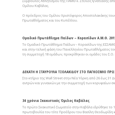
Σύμβουλος Αθλητισμού της ΠΑΜΘ κ. Στέλιος Ιγνατιάδης απέ
Ομίλου Καβάλας.
Ο πρόεδρος του Ομίλου Χριστόφορος Αποστολακάκης τους 
Πρωταθλήματος και του Κυπέλλου.
Ομαδικό Πρωτάθλημα Παίδων – Κορασίδων Α.Μ.Θ. 201
Το Ομαδικό Πρωτάθλημα Παίδων – Κορασίδων της ΕΣΣΑΜΘ 
και στην τελική φάση του Πανελληνίου Πρωταθλήματος του
τη συμμετοχή 18 ομάδων, προκρίθηκαν οι ομάδες του Σ.Ο. 
ΔΕΚΑΤΗ Η ΣΤΑΥΡΟΥΛΑ ΤΣΟΛΑΚΙΔΟΥ ΣΤΟ ΠΑΓΚΟΣΜΙΟ ΠΡ
Στο κτήριο της Wall Street στην Νέα Υόρκη από 26 έως 3
αντρών και γυναικών με την συμμετοχή των κορυφαίων σκ
34 χρόνια Σκακιστικός Όμιλος Καβάλας
Το πρώτο Σκακιστικό Σωματείο στην Καβάλα ιδρύθηκε το 19
πρωτοβουλία του τότε Προέδρου του Βασίλη Θεοδωρίδη κ