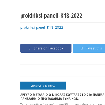
prokiriksi-panell-Κ18-2022
prokiriksi-panell-Κ18-2022
Share on Facebook
Tweet this
ΔΙΑΒΆΣΤΕ ΕΠΊΣΗΣ
ΑΡΓΥΡΟ ΜΕΤΑΛΛΙΟ Ο ΝΙΚΟΛΑΣ ΚΟΥΤΛΑΣ ΣΤΟ 71ο ΠΑΝΕΛ
ΠΑΝΕΛΛΗΝΙΟ ΠΡΩΤΑΘΛΗΜΑ ΓΥΝΑΙΚΩΝ.
Στο επεισοδιακό φετινό πρωτάθλημα ανδρών και γυναικώ