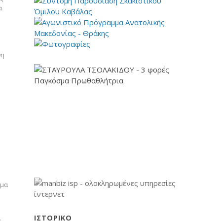
α
η
νη
ημα
ΙΣΤΟΡΙΚΌ