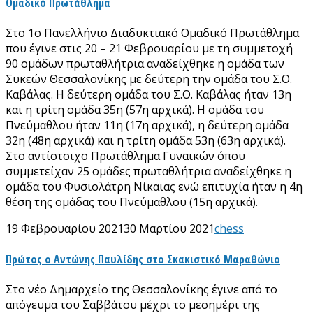
Ομαδικό Πρωτάθλημα
Στο 1ο Πανελλήνιο Διαδυκτιακό Ομαδικό Πρωτάθλημα
που έγινε στις 20 – 21 Φεβρουαρίου με τη συμμετοχή
90 ομάδων πρωταθλήτρια αναδείχθηκε η ομάδα των
Συκεών Θεσσαλονίκης με δεύτερη την ομάδα του Σ.Ο.
Καβάλας. Η δεύτερη ομάδα του Σ.Ο. Καβάλας ήταν 13η
και η τρίτη ομάδα 35η (57η αρχικά). Η ομάδα του
Πνεύμαθλου ήταν 11η (17η αρχικά), η δεύτερη ομάδα
32η (48η αρχικά) και η τρίτη ομάδα 53η (63η αρχικά).
Στο αντίστοιχο Πρωτάθλημα Γυναικών όπου
συμμετείχαν 25 ομάδες πρωταθλήτρια αναδείχθηκε η
ομάδα του Φυσιολάτρη Νίκαιας ενώ επιτυχία ήταν η 4η
θέση της ομάδας του Πνεύμαθλου (15η αρχικά).
19 Φεβρουαρίου 2021
30 Μαρτίου 2021
chess
Πρώτος ο Αντώνης Παυλίδης στο Σκακιστικό Μαραθώνιο
Στο νέο Δημαρχείο της Θεσσαλονίκης έγινε από το
απόγευμα του Σαββάτου μέχρι το μεσημέρι της