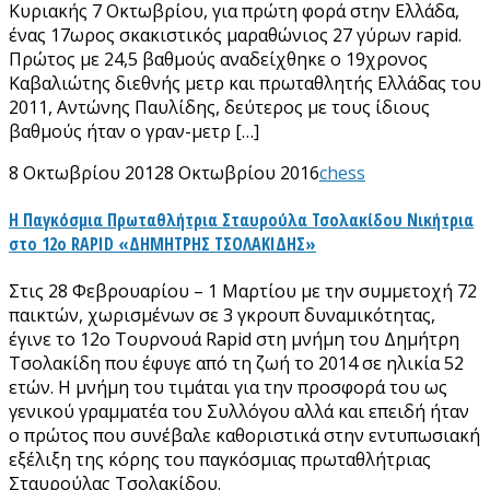
Κυριακής 7 Οκτωβρίου, για πρώτη φορά στην Ελλάδα,
ένας 17ωρος σκακιστικός μαραθώνιος 27 γύρων rapid.
Πρώτος με 24,5 βαθμούς αναδείχθηκε ο 19χρονος
Καβαλιώτης διεθνής μετρ και πρωταθλητής Ελλάδας του
2011, Αντώνης Παυλίδης, δεύτερος με τους ίδιους
βαθμούς ήταν ο γραν-μετρ […]
8 Οκτωβρίου 2012
8 Οκτωβρίου 2016
chess
Η Παγκόσμια Πρωταθλήτρια Σταυρούλα Τσολακίδου Νικήτρια
στο 12ο RAPID «ΔΗΜΗΤΡΗΣ ΤΣΟΛΑΚΙΔΗΣ»
Στις 28 Φεβρουαρίου – 1 Μαρτίου με την συμμετοχή 72
παικτών, χωρισμένων σε 3 γκρουπ δυναμικότητας,
έγινε το 12ο Tουρνουά Rapid στη μνήμη του Δημήτρη
Τσολακίδη που έφυγε από τη ζωή το 2014 σε ηλικία 52
ετών. Η μνήμη του τιμάται για την προσφορά του ως
γενικού γραμματέα του Συλλόγου αλλά και επειδή ήταν
ο πρώτος που συνέβαλε καθοριστικά στην εντυπωσιακή
εξέλιξη της κόρης του παγκόσμιας πρωταθλήτριας
Σταυρούλας Τσολακίδου.