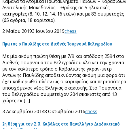
Καβάλα τα Ατομικά Πρωταθλήματα Παίδων – Κορασίδων
Ανατολικής Μακεδονίας – Θράκης σε 5 ηλικιακές
κατηγορίες (8, 10, 12, 14, 16 ετών) και με 83 συμμετοχές
(65 αγόρια, 18 κορίτσια).
2 Μαΐου 2019
3 Ιουνίου 2019
chess
Πρώτος ο Παυλίδης στο Διεθνές Τουρνουά Βελιγραδίου
Με μία ακόμη πρώτη θέση με 7/9 και απόδοση 2594 στο
Διεθνές Τουρνουά του Βελιγραδίου κλείνει την χρονιά
με τον καλύτερο τρόπο ο Καβαλιώτης γκραν-μετρ
Αντώνης Παυλίδης αποδεικνύοντας ακόμη μία φορά ότι
έχει καθιερωθεί πλέον ως ο κορυφαίος και περισσότερα
υποσχόμενος νέος Έλληνας σκακιστής. Στο Τουρνουά
του Βελιγραδίου συμμετείχαν 204 σκακιστές από 13
χώρες εκ […]
3 Δεκεμβρίου 2014
8 Οκτωβρίου 2016
chess
2η θέση για τον Σ.Ο. Καβάλας στο Πανελλήνιο Διαδυκτιακό