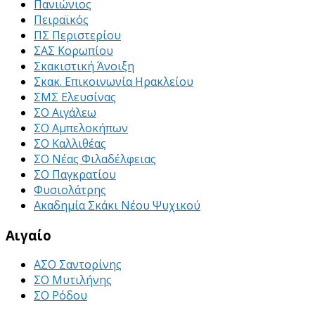
Πανιώνιος
Πειραϊκός
ΠΣ Περιστερίου
ΣΑΣ Κορωπίου
Σκακιστική Άνοιξη
Σκακ. Επικοινωνία Ηρακλείου
ΣΜΣ Ελευσίνας
ΣΟ Αιγάλεω
ΣΟ Αμπελοκήπων
ΣΟ Καλλιθέας
ΣΟ Νέας Φιλαδέλφειας
ΣΟ Παγκρατίου
Φυσιολάτρης
Ακαδημία Σκάκι Νέου Ψυχικού
Αιγαίο
ΑΣΟ Σαντορίνης
ΣΟ Μυτιλήνης
ΣΟ Ρόδου