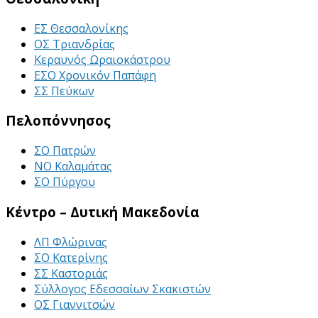
ΕΣ Θεσσαλονίκης
ΟΣ Τριανδρίας
Κεραυνός Ωραιοκάστρου
ΕΣΟ Χρονικόν Παπάφη
ΣΣ Πεύκων
Πελοπόννησος
ΣΟ Πατρών
ΝΟ Καλαμάτας
ΣΟ Πύργου
Κέντρο – Δυτική Μακεδονία
ΛΠ Φλώρινας
ΣΟ Κατερίνης
ΣΣ Καστοριάς
Σύλλογος Εδεσσαίων Σκακιστών
ΟΣ Γιαννιτσών