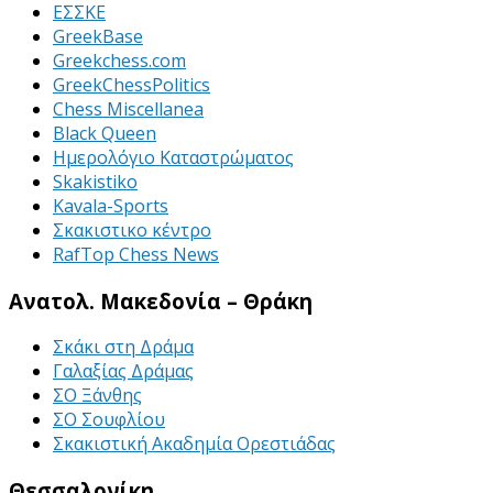
ΕΣΣΚΕ
GreekBase
Greekchess.com
GreekChessPolitics
Chess Miscellanea
Black Queen
Ημερολόγιο Καταστρώματος
Skakistiko
Kavala-Sports
Σκακιστικο κέντρο
RafTop Chess News
Ανατολ. Μακεδονία – Θράκη
Σκάκι στη Δράμα
Γαλαξίας Δράμας
ΣΟ Ξάνθης
ΣΟ Σουφλίου
Σκακιστική Ακαδημία Ορεστιάδας
Θεσσαλονίκη