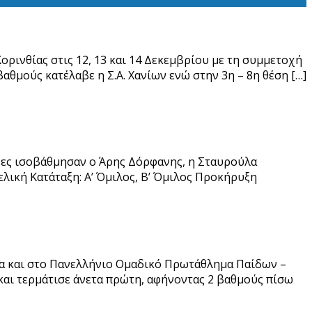
ινθίας στις 12, 13 και 14 Δεκεμβρίου με τη συμμετοχή
αθμούς κατέλαβε η Σ.Α. Χανίων ενώ στην 3η – 8η θέση […]
γώνες ισοβάθμησαν ο Άρης Δόρφανης, η Σταυρούλα
ελική Κατάταξη: Α’ Όμιλος, Β’ Όμιλος Προκήρυξη
ρια και στο Πανελλήνιο Ομαδικό Πρωτάθλημα Παίδων –
 και τερμάτισε άνετα πρώτη, αφήνοντας 2 βαθμούς πίσω