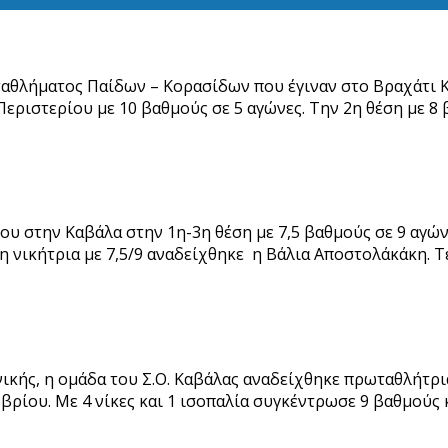
θλήματος Παίδων – Κορασίδων που έγιναν στο Βραχάτι Κορ
εριστερίου με 10 βαθμούς σε 5 αγώνες. Την 2η θέση με 8 β
ρτίου στην Καβάλα στην 1η-3η θέση με 7,5 βαθμούς σε 9 α
η νικήτρια με 7,5/9 αναδείχθηκε η Βάλια Αποστολάκάκη. Τ
θνικής, η ομάδα του Σ.Ο. Καβάλας αναδείχθηκε πρωταθλήτ
ωβρίου. Με 4 νίκες και 1 ισοπαλία συγκέντρωσε 9 βαθμούς