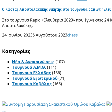
Ο Κώστας Αποστολακάκης νικητής στο τουρνουά ράπιντ “Ελευθ
Στο τουρνουά Rapid «Ελευθέρια 2023» που έγινε στις 24
Αποστολακάκης.
24 Ιουνίου 2023
6 Αυγούστου 2023
chess
Kατηγορίες
Νέα & Ανακοινώσεις
(107)
Τουρνουά Α.Μ.Θ.
(111)
Τουρνουά Ελλάδας
(156)
Τουρνουά Εξωτερικού
(71)
Τουρνουά Καβάλας
(163)