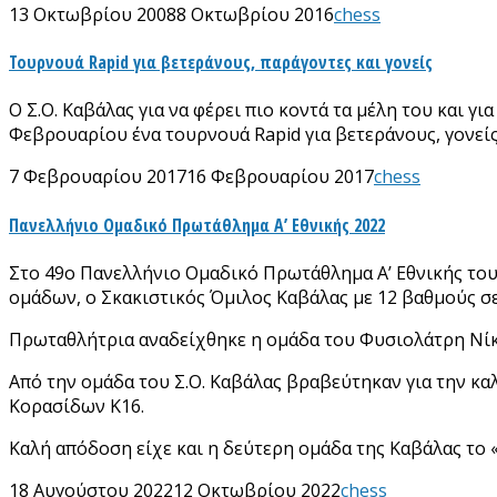
13 Οκτωβρίου 2008
8 Οκτωβρίου 2016
chess
Τουρνουά Rapid για βετεράνους, παράγοντες και γονείς
Ο Σ.Ο. Καβάλας για να φέρει πιο κοντά τα μέλη του και 
Φεβρουαρίου ένα τουρνουά Rapid για βετεράνους, γονεί
7 Φεβρουαρίου 2017
16 Φεβρουαρίου 2017
chess
Πανελλήνιο Ομαδικό Πρωτάθλημα Α’ Εθνικής 2022
Στο 49ο Πανελλήνιο Ομαδικό Πρωτάθλημα Α’ Εθνικής του 
ομάδων, ο Σκακιστικός Όμιλος Καβάλας με 12 βαθμούς σε 7
Πρωταθλήτρια αναδείχθηκε η ομάδα του Φυσιολάτρη Νίκα
Από την ομάδα του Σ.Ο. Καβάλας βραβεύτηκαν για την κ
Κορασίδων Κ16.
Καλή απόδοση είχε και η δεύτερη ομάδα της Καβάλας το 
18 Αυγούστου 2022
12 Οκτωβρίου 2022
chess