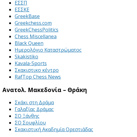
ΕΣΣΠ
ΕΣΣΚΕ
GreekBase
Greekchess.com
GreekChessPolitics
Chess Miscellanea
Black Queen
Ημερολόγιο Καταστρώματος
Skakistiko
Kavala-Sports
Σκακιστικο κέντρο
RafTop Chess News
Ανατολ. Μακεδονία – Θράκη
Σκάκι στη Δράμα
Γαλαξίας Δράμας
ΣΟ Ξάνθης
ΣΟ Σουφλίου
Σκακιστική Ακαδημία Ορεστιάδας