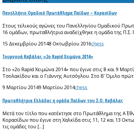
Πανελλήνιο Ομαδικό Πρωτάθλημα Παίδων – Κορασίδων
Στους τελικούς αγώνες του Πανελληνίου Ομαδικού Πρωτα
16 ομάδων, πρωταθλήτρια αναδείχθηκε η ομάδα της Π.Σ. Π
15 Δεκεμβρίου 2014
8 Οκτωβρίου 2016
chess
Τουρνουά Καβάλας «2ο Rapid Χειμώνα 2014»
Στο «2ο Rapid Χειμώνα 2014» που έγινε στις 8 και 9 Μα
Τσολακίδου και ο Γιάννης Αυτσόγλου. Στο Β’ Όμιλο πρώτ
9 Μαρτίου 2014
9 Μαρτίου 2014
chess
Πρωταθλήτρια Ελλάδας η ομάδα Παίδων του Σ.Ο. Καβάλας
Μετά τον τίτλο που κατέκτησε στο Πρωτάθλημα της Α΄ Ε
Κορασίδων που έγινε στη Χαλκίδα στις 11, 12 και 13 Οκτ
τις ομάδες του […]