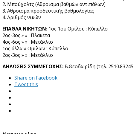
2. Μπούχολτς (Αθροισμα βαθμών αντιπάλων)
3. Αθροισμα προοδευτικής βαθμολογίας
4. Αριθμός νικών
ΕΠΑΘΛΑ ΝΙΚΗΤΩΝ:
1ος 1ου Ομίλου : Κύπελλο
2ος-3ος » » : Πλακέτα
4ος-6ος » » : Μετάλλιο
1ος άλλων Ομίλων : Κύπελλο
2ος-3ος » » : Μετάλλιο
ΔΗΛΩΣΕΙΣ ΣΥΜΜΕΤΟΧΗΣ:
Β.Θεοδωρίδη (τηλ. 2510.832451
Share on Facebook
Tweet this