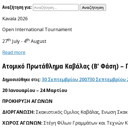
Αναζήτηση για:
Kavala 2026
Open International Tournament
th
th
27
July - 4
August
Read more
Ατομικό Πρωτάθλημα Καβάλας (Β’ Φάση) – 
Δημοσιεύθηκε στις:
30 Σεπτεμβρίου 2007
30 Σεπτεμβρίου 
20 Ιανουαρίου – 24 Μαρτίου
ΠΡΟΚΗΡΥΞΗ ΑΓΩΝΩΝ
ΔΙΟΡΓΑΝΩΣΗ:
Σκακιστικός Ομιλος Καβάλας, Ενωση Σκα
ΧΩΡΟΣ ΑΓΩΝΩΝ:
Στέγη Φίλων Γραμμάτων και Τεχνών 