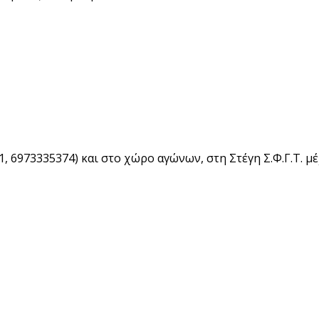
, 6973335374) και στο χώρο αγώνων, στη Στέγη Σ.Φ.Γ.Τ. μέ