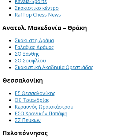
Kavala-Sports
Σκακιστικο κέντρο
RafTop Chess News
Ανατολ. Μακεδονία – Θράκη
Σκάκι στη Δράμα
Γαλαξίας Δράμας
ΣΟ Ξάνθης
ΣΟ Σουφλίου
Σκακιστική Ακαδημία Ορεστιάδας
Θεσσαλονίκη
ΕΣ Θεσσαλονίκης
ΟΣ Τριανδρίας
Κεραυνός Ωραιοκάστρου
ΕΣΟ Χρονικόν Παπάφη
ΣΣ Πεύκων
Πελοπόννησος