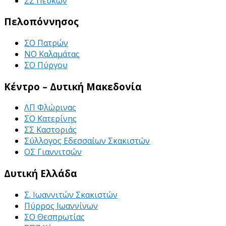
ΣΣ Πεύκων
Πελοπόννησος
ΣΟ Πατρών
ΝΟ Καλαμάτας
ΣΟ Πύργου
Κέντρο – Δυτική Μακεδονία
ΛΠ Φλώρινας
ΣΟ Κατερίνης
ΣΣ Καστοριάς
Σύλλογος Εδεσσαίων Σκακιστών
ΟΣ Γιαννιτσών
Δυτική Ελλάδα
Σ. Ιωαννιτών Σκακιστών
Πύρρος Ιωαννίνων
ΣΟ Θεσπρωτίας