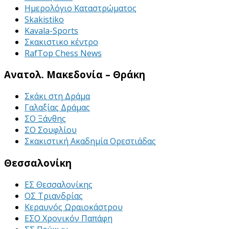
Ημερολόγιο Καταστρώματος
Skakistiko
Kavala-Sports
Σκακιστικο κέντρο
RafTop Chess News
Ανατολ. Μακεδονία – Θράκη
Σκάκι στη Δράμα
Γαλαξίας Δράμας
ΣΟ Ξάνθης
ΣΟ Σουφλίου
Σκακιστική Ακαδημία Ορεστιάδας
Θεσσαλονίκη
ΕΣ Θεσσαλονίκης
ΟΣ Τριανδρίας
Κεραυνός Ωραιοκάστρου
ΕΣΟ Χρονικόν Παπάφη