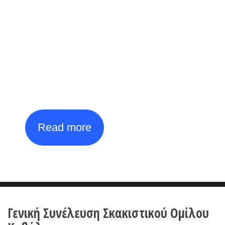
2026
Open International
Tournament
th
th
27
July - 4
August
Read more
Γενική Συνέλευση Σκακιστικού Ομίλου