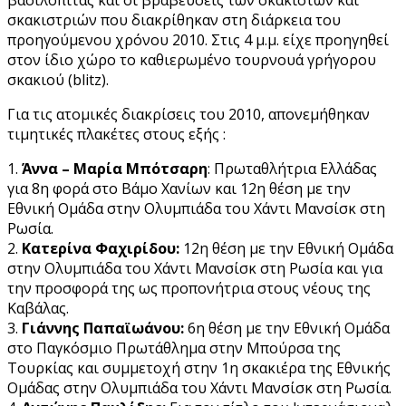
σκακιστριών που διακρίθηκαν στη διάρκεια του
προηγούμενου χρόνου 2010. Στις 4 μ.μ. είχε προηγηθεί
στον ίδιο χώρο το καθιερωμένο τουρνουά γρήγορου
σκακιού (blitz).
Για τις ατομικές διακρίσεις του 2010, απονεμήθηκαν
τιμητικές πλακέτες στους εξής :
1.
Άννα – Μαρία Μπότσαρη
: Πρωταθλήτρια Ελλάδας
για 8η φορά στο Βάμο Χανίων και 12η θέση με την
Εθνική Ομάδα στην Ολυμπιάδα του Χάντι Μανσίσκ στη
Ρωσία.
2.
Κατερίνα Φαχιρίδου:
12η θέση με την Εθνική Ομάδα
στην Ολυμπιάδα του Χάντι Μανσίσκ στη Ρωσία και για
την προσφορά της ως προπονήτρια στους νέους της
Καβάλας.
3.
Γιάννης Παπαϊωάνου:
6η θέση με την Εθνική Ομάδα
στο Παγκόσμιο Πρωτάθλημα στην Μπούρσα της
Τουρκίας και συμμετοχή στην 1η σκακιέρα της Εθνικής
Ομάδας στην Ολυμπιάδα του Χάντι Μανσίσκ στη Ρωσία.