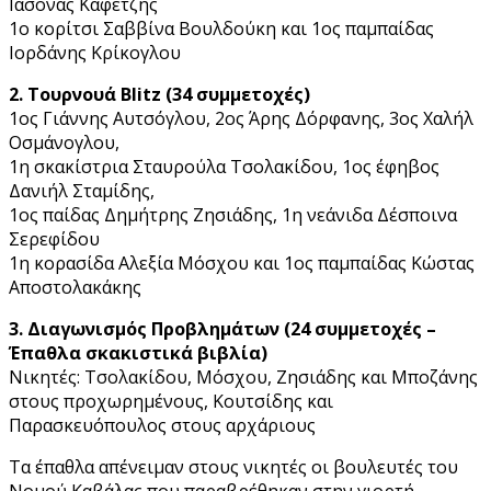
Ιάσονας Καφετζής
1ο κορίτσι Σαββίνα Βουλδούκη και 1ος παμπαίδας
Ιορδάνης Κρίκογλου
2. Τουρνουά Blitz (34 συμμετοχές)
1ος Γιάννης Αυτσόγλου, 2ος Άρης Δόρφανης, 3ος Χαλήλ
Οσμάνογλου,
1η σκακίστρια Σταυρούλα Τσολακίδου, 1ος έφηβος
Δανιήλ Σταμίδης,
1ος παίδας Δημήτρης Ζησιάδης, 1η νεάνιδα Δέσποινα
Σερεφίδου
1η κορασίδα Αλεξία Μόσχου και 1ος παμπαίδας Κώστας
Αποστολακάκης
3. Διαγωνισμός Προβλημάτων (24 συμμετοχές –
Έπαθλα σκακιστικά βιβλία)
Νικητές: Τσολακίδου, Μόσχου, Ζησιάδης και Μποζάνης
στους προχωρημένους, Κουτσίδης και
Παρασκευόπουλος στους αρχάριους
Τα έπαθλα απένειμαν στους νικητές οι βουλευτές του
Νομού Καβάλας που παραβρέθηκαν στην γιορτή,