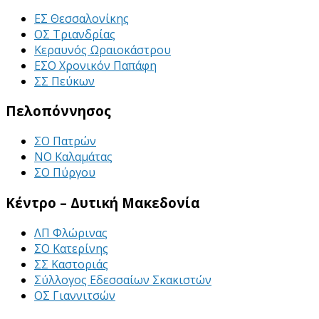
ΕΣ Θεσσαλονίκης
ΟΣ Τριανδρίας
Κεραυνός Ωραιοκάστρου
ΕΣΟ Χρονικόν Παπάφη
ΣΣ Πεύκων
Πελοπόννησος
ΣΟ Πατρών
ΝΟ Καλαμάτας
ΣΟ Πύργου
Κέντρο – Δυτική Μακεδονία
ΛΠ Φλώρινας
ΣΟ Κατερίνης
ΣΣ Καστοριάς
Σύλλογος Εδεσσαίων Σκακιστών
ΟΣ Γιαννιτσών