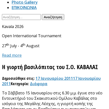
Photo Gallery
ΕΠΙΚΟΙΝΩΝΙΑ
Αναζήτηση
για:
Kavala 2026
Open International Tournament
th
th
27
July - 4
August
Read more
Η γιορτή βασιλόπιτας του Σ.Ο. ΚΑΒΑΛΑΣ
Δημοσιεύθηκε στις:
17 Ιανουαρίου 2011
17 Ιανουαρίου
2011
Κατηγορία:
Διάφορα
Το Σάββατο 15 Ιανουαρίου στις 6.30 μ.μ. έγινε στο νέο
Εντευκτήριό του Σκακιστικού Ομίλου Καβάλας στο
ισόγειο της Μεγάλης Λέσχης, η γιορτή κοπής της
βασιλόπιτας και οι βραβεύσεις των σκακιστών και