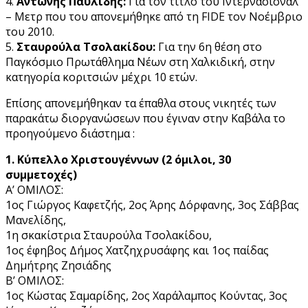
4.
Αντώνης Παυλίδης:
Για τον τίτλο του Ιντερνάσιοναλ
– Μετρ που του απονεμήθηκε από τη FIDE τον Νοέμβριο
του 2010.
5.
Σταυρούλα Τσολακίδου:
Για την 6η θέση στο
Παγκόσμιο Πρωτάθλημα Νέων στη Χαλκιδική, στην
κατηγορία κοριτσιών μέχρι 10 ετών.
Επίσης απονεμήθηκαν τα έπαθλα στους νικητές των
παρακάτω διοργανώσεων που έγιναν στην Καβάλα το
προηγούμενο διάστημα :
1. Κύπελλο Χριστουγέννων (2 όμιλοι, 30
συμμετοχές)
Α’ ΟΜΙΛΟΣ:
1ος Γιώργος Καφετζής, 2ος Άρης Δόρφανης, 3ος Σάββας
Μανελίδης,
1η σκακίστρια Σταυρούλα Τσολακίδου,
1ος έφηβος Δήμος Χατζηχρυσάφης και 1ος παίδας
Δημήτρης Ζησιάδης
Β’ ΟΜΙΛΟΣ:
1ος Κώστας Σαμαρίδης, 2ος Χαράλαμπος Κούντας, 3ος