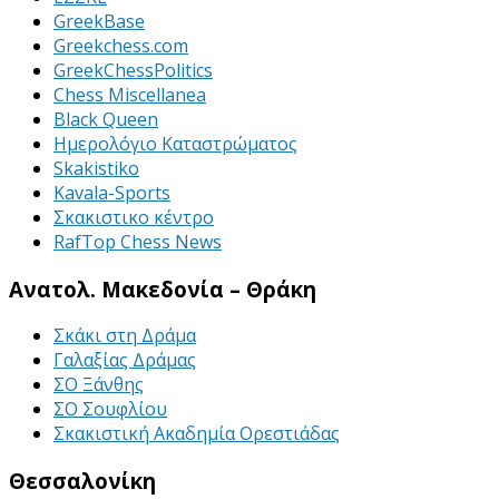
GreekBase
Greekchess.com
GreekChessPolitics
Chess Miscellanea
Black Queen
Ημερολόγιο Καταστρώματος
Skakistiko
Kavala-Sports
Σκακιστικο κέντρο
RafTop Chess News
Ανατολ. Μακεδονία – Θράκη
Σκάκι στη Δράμα
Γαλαξίας Δράμας
ΣΟ Ξάνθης
ΣΟ Σουφλίου
Σκακιστική Ακαδημία Ορεστιάδας
Θεσσαλονίκη