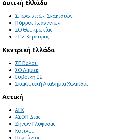
Δυτική Ελλάδα
Σ. Ιωαννιτών Σκακιστών
Πύρρος Ιωαννίνων
ΣΟ Θεσπρωτίας
ΣΠΖ Κέρκυρας
Κεντρική Ελλάδα
ΣΕ Βόλου
ΣΟ Λαμίας
Ευβοϊκή ΕΣ
Σκακιστική Ακαδημία Χαλκίδας
Αττική
ΑΕΚ
ΑΣΟΠ Δίας
Ζήνων Γλυφάδας
Κότινος
Πανιώνιος