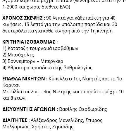
Αγόρια-κορίτσια μέχρι 12 ετών (γεννημένοι μετά την 1-
1-2000 και χωρίς διεθνές ΕΛΟ)
ΧΡΟΝΟΣ ΣΚΕΨΗΣ :
90 λεπτά για κάθε παίκτη για 40
κινήσεις, 15 λεπτά για την υπόλοιπη παρτίδα και 30
δευτερόλεπτα για κάθε κίνηση από την 1η κίνηση.
ΚΡΙΤΗΡΙΑ ΙΣΟΒΑΘΜΙΑΣ :
1) Κατάταξη τουρνουά ισοβάθμων
2) Μπούχολτς
3) Σόννεμπορν – Μπέργκερ
4) Άθροισμα προοδευτικής βαθμολογίας
ΕΠΑΘΛΑ ΝΙΚΗΤΩΝ :
Κύπελλο ο 1ος Νικητής και το 1ο
Κορίτσι
Μετάλλια οι 2ος – 3ος Νικητής και οι πρώτοι μέχρι 10
και 8 ετών.
ΔΙΕΥΘΥΝΤΗΣ ΑΓΩΝΩΝ :
Βασίλης Θεοδωρίδης
ΔΙΑΙΤΗΤΕΣ :
Αλέξανδρος Μανελίδης, Σπύρος
Μαλγαρινός, Χρήστος Ζησιάδης