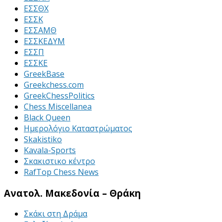
ΕΣΣΘΧ
ΕΣΣΚ
ΕΣΣΑΜΘ
ΕΣΣΚΕΔΥΜ
ΕΣΣΠ
ΕΣΣΚΕ
GreekBase
Greekchess.com
GreekChessPolitics
Chess Miscellanea
Black Queen
Ημερολόγιο Καταστρώματος
Skakistiko
Kavala-Sports
Σκακιστικο κέντρο
RafTop Chess News
Ανατολ. Μακεδονία – Θράκη
Σκάκι στη Δράμα