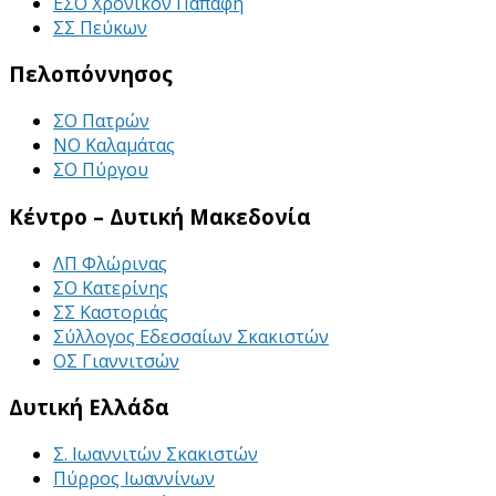
ΕΣΟ Χρονικόν Παπάφη
ΣΣ Πεύκων
Πελοπόννησος
ΣΟ Πατρών
ΝΟ Καλαμάτας
ΣΟ Πύργου
Κέντρο – Δυτική Μακεδονία
ΛΠ Φλώρινας
ΣΟ Κατερίνης
ΣΣ Καστοριάς
Σύλλογος Εδεσσαίων Σκακιστών
ΟΣ Γιαννιτσών
Δυτική Ελλάδα
Σ. Ιωαννιτών Σκακιστών
Πύρρος Ιωαννίνων