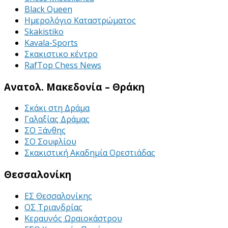
Black Queen
Ημερολόγιο Καταστρώματος
Skakistiko
Kavala-Sports
Σκακιστικο κέντρο
RafTop Chess News
Ανατολ. Μακεδονία – Θράκη
Σκάκι στη Δράμα
Γαλαξίας Δράμας
ΣΟ Ξάνθης
ΣΟ Σουφλίου
Σκακιστική Ακαδημία Ορεστιάδας
Θεσσαλονίκη
ΕΣ Θεσσαλονίκης
ΟΣ Τριανδρίας
Κεραυνός Ωραιοκάστρου