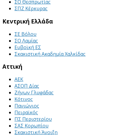
ΣΟ Θεσπρωτίας
ΣΠΖ Κέρκυρας
Κεντρική Ελλάδα
ΣΕ Βόλου
ΣΟ Λαμίας
Ευβοϊκή ΕΣ
Σκακιστική Ακαδημία Χαλκίδας
Αττική
ΑΕΚ
ΑΣΟΠ Δίας
Ζήνων Γλυφάδας
Κότινος
Πανιώνιος
Πειραϊκός
ΠΣ Περιστερίου
ΣΑΣ Κορωπίου
Σκακιστική Άνοιξη