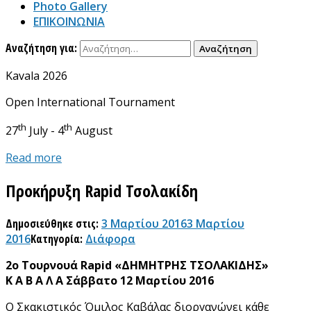
Photo Gallery
ΕΠΙΚΟΙΝΩΝΙΑ
Αναζήτηση για:
Kavala 2026
Open International Tournament
th
th
27
July - 4
August
Read more
Προκήρυξη Rapid Τσολακίδη
Δημοσιεύθηκε στις:
3 Μαρτίου 2016
3 Μαρτίου
2016
Κατηγορία:
Διάφορα
2ο Τουρνουά Rapid «ΔΗΜΗΤΡΗΣ ΤΣΟΛΑΚΙΔΗΣ»
Κ Α Β Α Λ Α Σάββατο 12 Μαρτίου 2016
Ο Σκακιστικός Όμιλος Καβάλας διοργανώνει κάθε