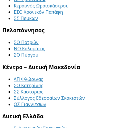
Κεραυνός Ωραιοκάστρου
ΕΣΟ Χρονικόν Παπάφη
ΣΣ Πεύκων
Πελοπόννησος
ΣΟ Πατρών
ΝΟ Καλαμάτας
ΣΟ Πύργου
Κέντρο – Δυτική Μακεδονία
ΛΠ Φλώρινας
ΣΟ Κατερίνης
ΣΣ Καστοριάς
Σύλλογος Εδεσσαίων Σκακιστών
ΟΣ Γιαννιτσών
Δυτική Ελλάδα