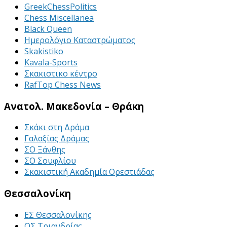
GreekChessPolitics
Chess Miscellanea
Black Queen
Ημερολόγιο Καταστρώματος
Skakistiko
Kavala-Sports
Σκακιστικο κέντρο
RafTop Chess News
Ανατολ. Μακεδονία – Θράκη
Σκάκι στη Δράμα
Γαλαξίας Δράμας
ΣΟ Ξάνθης
ΣΟ Σουφλίου
Σκακιστική Ακαδημία Ορεστιάδας
Θεσσαλονίκη
ΕΣ Θεσσαλονίκης
ΟΣ Τριανδρίας