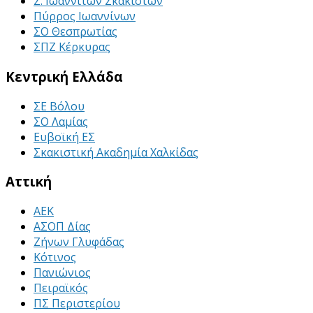
Σ. Ιωαννιτών Σκακιστών
Πύρρος Ιωαννίνων
ΣΟ Θεσπρωτίας
ΣΠΖ Κέρκυρας
Κεντρική Ελλάδα
ΣΕ Βόλου
ΣΟ Λαμίας
Ευβοϊκή ΕΣ
Σκακιστική Ακαδημία Χαλκίδας
Αττική
ΑΕΚ
ΑΣΟΠ Δίας
Ζήνων Γλυφάδας
Κότινος
Πανιώνιος
Πειραϊκός
ΠΣ Περιστερίου