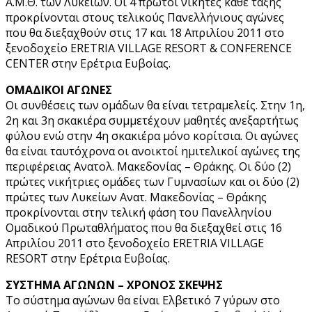
Α.Μ.Θ. των Λυκείων. Οι 4 πρώτοι νικητές κάθε τάξης
προκρίνονται στους τελικούς Πανελλήνιους αγώνες
που θα διεξαχθούν στις 17 και 18 Απριλίου 2011 στο
ξενοδοχείο ERETRIA VILLAGE RESORT & CONFERENCE
CENTER στην Ερέτρια Ευβοίας.
ΟΜΑΔΙΚΟΙ ΑΓΩΝΕΣ
Οι συνθέσεις των ομάδων θα είναι τετραμελείς. Στην 1η,
2η και 3η σκακιέρα συμμετέχουν μαθητές ανεξαρτήτως
φύλου ενώ στην 4η σκακιέρα μόνο κορίτσια. Οι αγώνες
θα είναι ταυτόχρονα οι ανοικτοί ημιτελικοί αγώνες της
περιφέρειας Ανατολ. Μακεδονίας – Θράκης. Οι δύο (2)
πρώτες νικήτριες ομάδες των Γυμνασίων και οι δύο (2)
πρώτες των Λυκείων Ανατ. Μακεδονίας – Θράκης
προκρίνονται στην τελική φάση του Πανελληνίου
Ομαδικού Πρωταθλήματος που θα διεξαχθεί στις 16
Απριλίου 2011 στο ξενοδοχείο ERETRIA VILLAGE
RESORT στην Ερέτρια Ευβοίας.
ΣΥΣΤΗΜΑ ΑΓΩΝΩΝ – ΧΡΟΝΟΣ ΣΚΕΨΗΣ
Το σύστημα αγώνων θα είναι Ελβετικό 7 γύρων στο