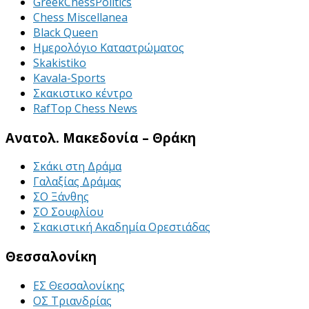
GreekChessPolitics
Chess Miscellanea
Black Queen
Ημερολόγιο Καταστρώματος
Skakistiko
Kavala-Sports
Σκακιστικο κέντρο
RafTop Chess News
Ανατολ. Μακεδονία – Θράκη
Σκάκι στη Δράμα
Γαλαξίας Δράμας
ΣΟ Ξάνθης
ΣΟ Σουφλίου
Σκακιστική Ακαδημία Ορεστιάδας
Θεσσαλονίκη
ΕΣ Θεσσαλονίκης
ΟΣ Τριανδρίας