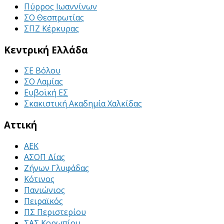
Πύρρος Ιωαννίνων
ΣΟ Θεσπρωτίας
ΣΠΖ Κέρκυρας
Κεντρική Ελλάδα
ΣΕ Βόλου
ΣΟ Λαμίας
Ευβοϊκή ΕΣ
Σκακιστική Ακαδημία Χαλκίδας
Αττική
ΑΕΚ
ΑΣΟΠ Δίας
Ζήνων Γλυφάδας
Κότινος
Πανιώνιος
Πειραϊκός
ΠΣ Περιστερίου
ΣΑΣ Κορωπίου