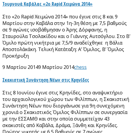
Τουρνουά Καβάλας «2ο Rapid Χειμώνα 2014»
Στο «2ο Rapid Χειμώνα 2014» που έγινε στις 8 και 9
Μαρτίου στην Καβάλα στην 1η-3η θέση με 7,5 βαθμούς
σε 9 αγώνες ισοβάθμησαν ο Άρης Δόρφανης, η
Σταυρούλα Τσολακίδου και ο Γιάννης Αυτσόγλου. Στο Β’
Όμιλο πρώτη νικήτρια με 7,5/9 αναδείχθηκε η Βάλια
Αποστολάκάκη. Τελική Κατάταξη: Α’ Όμιλος, Β’ Όμιλος
Προκήρυξη
9 Μαρτίου 2014
9 Μαρτίου 2014
chess
Σκακιστική Συνάντηση Νέων στις Κρηνίδες
Στις 8 Ιουνίου έγινε στις Κρηνίδες, στο αναψυκτήριο
του αρχαιολογικού χώρου των Φιλίππων, η Σκακιστική
Συνάντηση Νέων που διοργάνωσε για 9η συνεχόμενη
χρονιά ο Σκακιστικός Όμιλος Φιλίππων σε συνεργασία
με την ΕΣΣΑΜΘ και στην οποία συμμετείχαν 43
σκακιστές από Καβάλα, Δράμα, Ξάνθη και Κρηνίδες.
Πρώτος νικητής με 6,5 βαθμούς σε 7 αγώνες