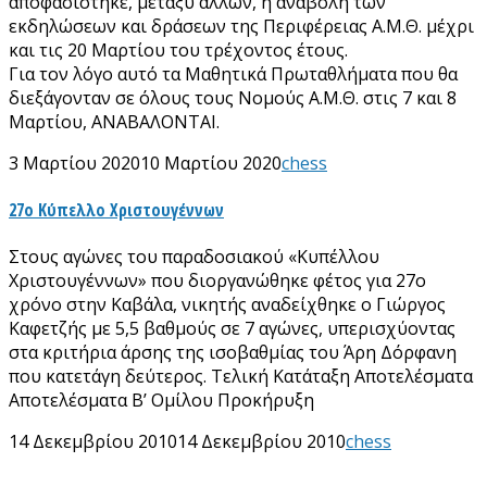
αποφασίστηκε, μεταξύ άλλων, η αναβολή των
εκδηλώσεων και δράσεων της Περιφέρειας Α.Μ.Θ. μέχρι
και τις 20 Μαρτίου του τρέχοντος έτους.
Για τον λόγο αυτό τα Μαθητικά Πρωταθλήματα που θα
διεξάγονταν σε όλους τους Νομούς Α.Μ.Θ. στις 7 και 8
Μαρτίου, ΑΝΑΒΑΛΟΝΤΑΙ.
3 Μαρτίου 2020
10 Μαρτίου 2020
chess
27ο Κύπελλο Χριστουγέννων
Στους αγώνες του παραδοσιακού «Κυπέλλου
Χριστουγέννων» που διοργανώθηκε φέτος για 27ο
χρόνο στην Καβάλα, νικητής αναδείχθηκε ο Γιώργος
Καφετζής με 5,5 βαθμούς σε 7 αγώνες, υπερισχύοντας
στα κριτήρια άρσης της ισοβαθμίας του Άρη Δόρφανη
που κατετάγη δεύτερος. Τελική Κατάταξη Αποτελέσματα
Αποτελέσματα Β’ Ομίλου Προκήρυξη
14 Δεκεμβρίου 2010
14 Δεκεμβρίου 2010
chess