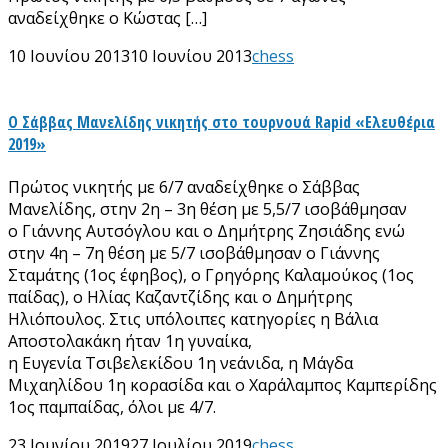
αναδείχθηκε ο Κώστας […]
10 Ιουνίου 2013
10 Ιουνίου 2013
chess
Ο Σάββας Μανελίδης νικητής στο τουρνουά Rapid «Ελευθέρια
2019»
Πρώτος νικητής με 6/7 αναδείχθηκε ο Σάββας
Μανελίδης, στην 2η – 3η θέση με 5,5/7 ισοβάθμησαν
ο Γιάννης Αυτσόγλου και ο Δημήτρης Ζησιάδης ενώ
στην 4η – 7η θέση με 5/7 ισοβάθμησαν ο Γιάννης
Σταμάτης (1ος έφηβος), ο Γρηγόρης Καλαμούκος (1ος
παίδας), ο Ηλίας Καζαντζίδης και ο Δημήτρης
Ηλιόπουλος. Στις υπόλοιπες κατηγορίες η Βάλια
Αποστολακάκη ήταν 1η γυναίκα,
η Ευγενία Τσιβελεκίδου 1η νεάνιδα, η Μάγδα
Μιχαηλίδου 1η κορασίδα και ο Χαράλαμπος Καμπερίδης
1ος παμπαίδας, όλοι με 4/7.
23 Ιουνίου 2019
27 Ιουλίου 2019
chess