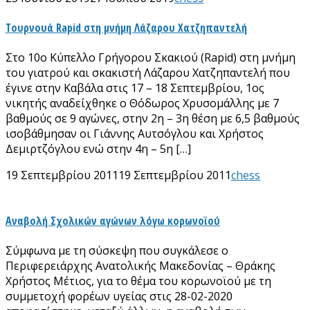
Tουρνουά Rapid στη μνήμη Λάζαρου Χατζηπαντελή
Στο 10ο Κύπελλο Γρήγορου Σκακιού (Rapid) στη μνήμη
του γιατρού και σκακιστή Λάζαρου Χατζηπαντελή που
έγινε στην Καβάλα στις 17 – 18 Σεπτεμβρίου, 1ος
νικητής αναδείχθηκε ο Θόδωρος Χρυσομάλλης με 7
βαθμούς σε 9 αγώνες, στην 2η – 3η θέση με 6,5 βαθμούς
ισοβάθμησαν οι Γιάννης Αυτσόγλου και Χρήστος
Δεμιρτζόγλου ενώ στην 4η – 5η […]
19 Σεπτεμβρίου 2011
19 Σεπτεμβρίου 2011
chess
Αναβολή Σχολικών αγώνων λόγω κορωνοϊού
Σύμφωνα με τη σύσκεψη που συγκάλεσε ο
Περιφερειάρχης Ανατολικής Μακεδονίας – Θράκης
Χρήστος Μέτιος, για το θέμα του κορωνοϊού με τη
συμμετοχή φορέων υγείας στις 28-02-2020