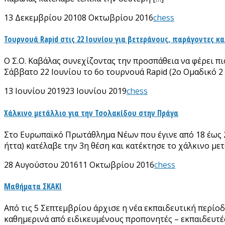
13 Δεκεμβρίου 2010
8 Οκτωβρίου 2016
chess
Τουρνουά Rapid στις 22 Ιουνίου για βετεράνους, παράγοντες κα
Ο Σ.Ο. Καβάλας συνεχίζοντας την προσπάθεια να φέρει πι
Σάββατο 22 Ιουνίου το 6ο τουρνουά Rapid (2ο Ομαδικό 2 
13 Ιουνίου 2019
23 Ιουνίου 2019
chess
Χάλκινο μετάλλιο για την Τσολακίδου στην Πράγα
Στο Ευρωπαϊκό Πρωτάθλημα Νέων που έγινε από 18 έως 27
ήττα) κατέλαβε την 3η θέση και κατέκτησε το χάλκινο με
28 Αυγούστου 2016
11 Οκτωβρίου 2016
chess
Μαθήματα ΣΚΑΚΙ
Από τις 5 Σεπτεμβρίου άρχισε η νέα εκπαιδευτική περί
καθημερινά από ειδικευμένους προπονητές – εκπαιδευτές