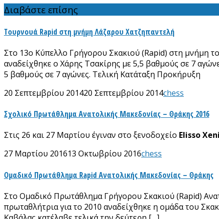
Διαβάστε επίσης
Tουρνουά Rapid στη μνήμη Λάζαρου Χατζηπαντελή
Στο 13ο Κύπελλο Γρήγορου Σκακιού (Rapid) στη μνήμη το
αναδείχθηκε ο Χάρης Τσακίρης με 5,5 βαθμούς σε 7 αγών
5 βαθμούς σε 7 αγώνες. Τελική Κατάταξη Προκήρυξη
20 Σεπτεμβρίου 2014
20 Σεπτεμβρίου 2014
chess
Σχολικό Πρωτάθλημα Ανατολικής Μακεδονίας – Θράκης 2016
Στις 26 και 27 Μαρτίου έγιναν στο ξενοδοχείο
Elisso Xen
27 Μαρτίου 2016
13 Οκτωβρίου 2016
chess
Ομαδικό Πρωτάθλημα Rapid Ανατολικής Μακεδονίας – Θράκης
Στο Ομαδικό Πρωτάθλημα Γρήγορου Σκακιού (Rapid) Ανατ
πρωταθλήτρια για το 2010 αναδείχθηκε η ομάδα του Σκακι
Καβάλας κατέλαβε τελικά την δεύτερη […]