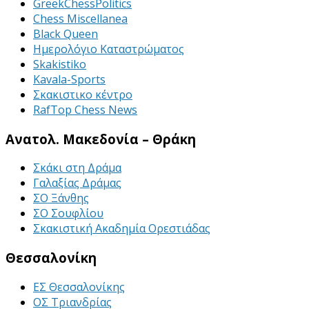
GreekChessPolitics
Chess Miscellanea
Black Queen
Ημερολόγιο Καταστρώματος
Skakistiko
Kavala-Sports
Σκακιστικο κέντρο
RafTop Chess News
Ανατολ. Μακεδονία – Θράκη
Σκάκι στη Δράμα
Γαλαξίας Δράμας
ΣΟ Ξάνθης
ΣΟ Σουφλίου
Σκακιστική Ακαδημία Ορεστιάδας
Θεσσαλονίκη
ΕΣ Θεσσαλονίκης
ΟΣ Τριανδρίας