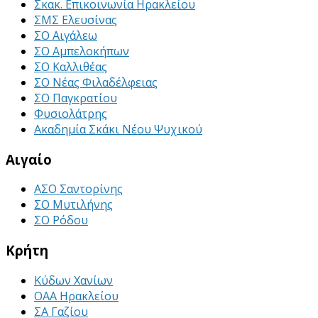
Σκακ. Επικοινωνία Ηρακλείου
ΣΜΣ Ελευσίνας
ΣΟ Αιγάλεω
ΣΟ Αμπελοκήπων
ΣΟ Καλλιθέας
ΣΟ Νέας Φιλαδέλφειας
ΣΟ Παγκρατίου
Φυσιολάτρης
Ακαδημία Σκάκι Νέου Ψυχικού
Αιγαίο
ΑΣΟ Σαντορίνης
ΣΟ Μυτιλήνης
ΣΟ Ρόδου
Κρήτη
Κύδων Χανίων
ΟΑΑ Ηρακλείου
ΣΑ Γαζίου