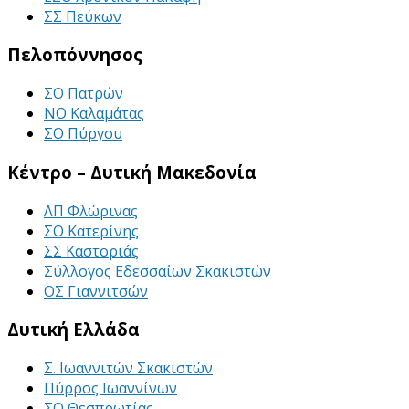
ΣΣ Πεύκων
Πελοπόννησος
ΣΟ Πατρών
ΝΟ Καλαμάτας
ΣΟ Πύργου
Κέντρο – Δυτική Μακεδονία
ΛΠ Φλώρινας
ΣΟ Κατερίνης
ΣΣ Καστοριάς
Σύλλογος Εδεσσαίων Σκακιστών
ΟΣ Γιαννιτσών
Δυτική Ελλάδα
Σ. Ιωαννιτών Σκακιστών
Πύρρος Ιωαννίνων
ΣΟ Θεσπρωτίας