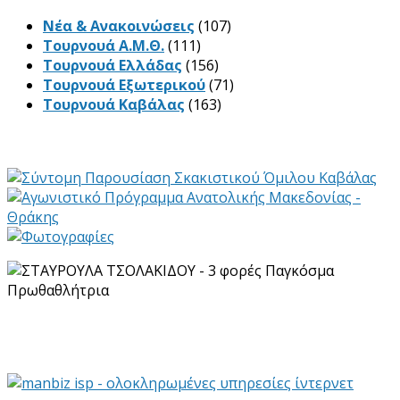
Νέα & Ανακοινώσεις
(107)
Τουρνουά Α.Μ.Θ.
(111)
Τουρνουά Ελλάδας
(156)
Τουρνουά Εξωτερικού
(71)
Τουρνουά Καβάλας
(163)