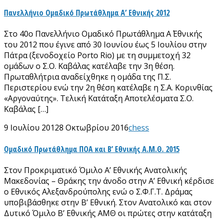
Πανελλήνιο Ομαδικό Πρωτάθλημα Α’ Εθνικής 2012
Στο 40ο Πανελλήνιο Ομαδικό Πρωτάθλημα Α΄ Εθνικής
του 2012 που έγινε από 30 Ιουνίου έως 5 Ιουλίου στην
Πάτρα (ξενοδοχείο Porto Rio) με τη συμμετοχή 32
ομάδων ο Σ.Ο. Καβάλας κατέλαβε την 3η θέση.
Πρωταθλήτρια αναδείχθηκε η ομάδα της Π.Σ.
Περιστερίου ενώ την 2η θέση κατέλαβε η Σ.Α. Κορινθίας
«Αργοναύτης». Τελική Κατάταξη Αποτελέσματα Σ.Ο.
Καβάλας […]
9 Ιουλίου 2012
8 Οκτωβρίου 2016
chess
Ομαδικό Πρωτάθλημα ΠΟΑ και Β’ Εθνικής Α.Μ.Θ. 2015
Στον Προκριματικό Όμιλο Α’ Εθνικής Ανατολικής
Μακεδονίας – Θράκης την άνοδο στην Α’ Εθνική κέρδισε
ο Εθνικός Αλεξανδρούπολης ενώ ο Σ.Φ.Γ.Τ. Δράμας
υποβιβάσθηκε στην Β’ Εθνική. Στον Ανατολικό και στον
Δυτικό Όμιλο Β’ Εθνικής ΑΜΘ οι πρώτες στην κατάταξη