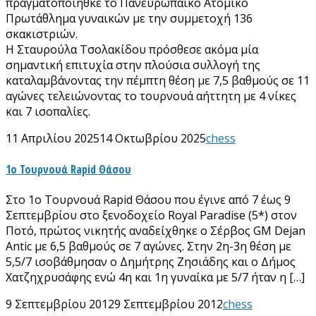
πραγματοποιήθκε το Πανευρωπαικό Ατομικό
Πρωτάθλημα γυναικών με την συμμετοχή 136
σκακιστριών.
Η Σταυρούλα Τσολακίδου πρόσθεσε ακόμα μία
σημαντική επιτυχία στην πλούσια συλλογή της
καταλαμβάνοντας την πέμπτη θέση με 7,5 βαθμούς σε 11
αγώνες τελειώνοντας το τουρνουά αήττητη με 4 νίκες
και 7 ισοπαλίες.
11 Απριλίου 2025
14 Οκτωβρίου 2025
chess
1ο Τουρνουά Rapid Θάσου
Στο 1ο Τουρνουά Rapid Θάσου που έγινε από 7 έως 9
Σεπτεμβρίου στο ξενοδοχείο Royal Paradise (5*) στον
Ποτό, πρώτος νικητής αναδείχθηκε ο Σέρβος GM Dejan
Antic με 6,5 βαθμούς σε 7 αγώνες. Στην 2η-3η θέση με
5,5/7 ισοβάθμησαν ο Δημήτρης Ζησιάδης και ο Δήμος
Χατζηχρυσάφης ενώ 4η και 1η γυναίκα με 5/7 ήταν η […]
9 Σεπτεμβρίου 2012
9 Σεπτεμβρίου 2012
chess