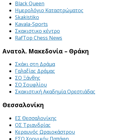
Black Queen
Ημερολόγιο Καταστρώματος
Skakistiko
Kavala-Sports
Σκακιστικο κέντρο
RafTop Chess News
Ανατολ. Μακεδονία – Θράκη
Σκάκι στη Δράμα
Γαλαξίας Δράμας
ΣΟ Ξάνθης
ΣΟ Σουφλίου
Σκακιστική Ακαδημία Ορεστιάδας
Θεσσαλονίκη
ΕΣ Θεσσαλονίκης
ΟΣ Τριανδρίας
Κεραυνός Ωραιοκάστρου
ΕΣΟ Χρονικόν Παπάφη