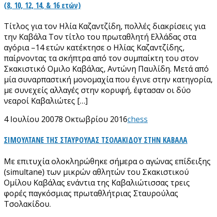
(8, 10, 12, 14, & 16 ετών)
Τίτλος για τον Ηλία Καζαντζίδη, πολλές διακρίσεις για
την Καβάλα Τον τίτλο του πρωταθλητή Ελλάδας στα
αγόρια –14 ετών κατέκτησε ο Ηλίας Καζαντζίδης,
παίρνοντας τα σκήπτρα από τον συμπαίκτη του στον
Σκακιστικό Ομιλο Καβάλας, Αντώνη Παυλίδη. Μετά από
μία συναρπαστική μονομαχία που έγινε στην κατηγορία,
με συνεχείς αλλαγές στην κορυφή, έφτασαν οι δύο
νεαροί Καβαλιώτες […]
4 Ιουλίου 2007
8 Οκτωβρίου 2016
chess
ΣΙΜΟΥΛΤΑΝΕ ΤΗΣ ΣΤΑΥΡΟΥΛΑΣ ΤΣΟΛΑΚΙΔΟΥ ΣΤΗΝ ΚΑΒΑΛΑ
Με επιτυχία ολοκληρώθηκε σήμερα ο αγώνας επίδειξης
(simultane) των μικρών αθλητών του Σκακιστικού
Ομίλου Καβάλας ενάντια της Καβαλιώτισσας τρεις
φορές παγκόσμιας πρωταθλήτριας Σταυρούλας
Τσολακίδου.