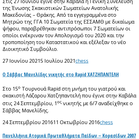
Στις 27 Ιουνίου έγινε στην Καβάλα η Γενική Συνέλευση
της Ένωσης Σκακιστικών Σωματείων Ανατολικής
Μακεδονίας – Θράκης. Από τα εγγεγραμμένα στο
Μητρώο της ΓΓΑ 10 Σωματεία της ΕΣΣΑΜΘ με δικαίωμα
ψήφου, παραβρέθηκαν αντιπρόσωποι 7 Σωματείων οι
οποίοι ενέκριναν τον Απολογισμό του 2020 και την
τροποποίηση του Καταστατικού και εξέλεξαν το νέο
Διοικητικό Συμβούλιο.
27 Ιουνίου 2021
5 Ιουλίου 2021
chess
Ο Σάββας Μανελίδης νικητής στο Rapid ΧΑΤΖΗΠΑΝΤΕΛΗ
ο
Στο 15
Τουρνουά Rapid στη μνήμη του γιατρού και
σκακιστή Λάζαρου Χατζηπαντελή που έγινε στην Καβάλα
ος
στις 24 Σεπτεμβρίου, 1
νικητής με 6/7 αναδείχθηκε ο
Σάββας Μανελίδης.
24 Σεπτεμβρίου 2016
11 Οκτωβρίου 2016
chess
Πανελλήνια Ατομικά Πρωταθλήματα Παίδων – Κορασίδων 2007