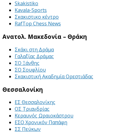
Skakistiko
Kavala-Sports
Σκακιστικο κέντρο
RafTop Chess News
Ανατολ. Μακεδονία – Θράκη
Σκάκι στη Δράμα
Γαλαξίας Δράμας
ΣΟ Ξάνθης
ΣΟ Σουφλίου
Σκακιστική Ακαδημία Ορεστιάδας
Θεσσαλονίκη
ΕΣ Θεσσαλονίκης
ΟΣ Τριανδρίας
Κεραυνός Ωραιοκάστρου
ΕΣΟ Χρονικόν Παπάφη
ΣΣ Πεύκων