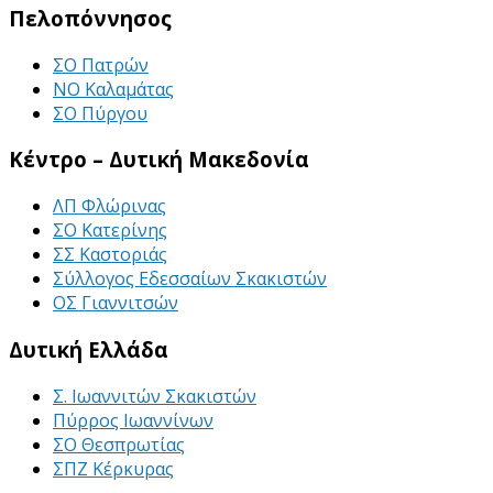
Πελοπόννησος
ΣΟ Πατρών
ΝΟ Καλαμάτας
ΣΟ Πύργου
Κέντρο – Δυτική Μακεδονία
ΛΠ Φλώρινας
ΣΟ Κατερίνης
ΣΣ Καστοριάς
Σύλλογος Εδεσσαίων Σκακιστών
ΟΣ Γιαννιτσών
Δυτική Ελλάδα
Σ. Ιωαννιτών Σκακιστών
Πύρρος Ιωαννίνων
ΣΟ Θεσπρωτίας
ΣΠΖ Κέρκυρας