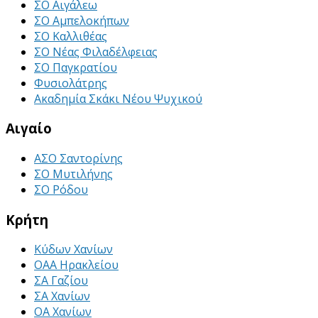
ΣΟ Αιγάλεω
ΣΟ Αμπελοκήπων
ΣΟ Καλλιθέας
ΣΟ Νέας Φιλαδέλφειας
ΣΟ Παγκρατίου
Φυσιολάτρης
Ακαδημία Σκάκι Νέου Ψυχικού
Αιγαίο
ΑΣΟ Σαντορίνης
ΣΟ Μυτιλήνης
ΣΟ Ρόδου
Κρήτη
Κύδων Χανίων
ΟΑΑ Ηρακλείου
ΣΑ Γαζίου
ΣΑ Χανίων
ΟΑ Χανίων