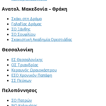
Ανατολ. Μακεδονία – Θράκη
Σκάκι στη Δράμα
Γαλαξίας Δράμας
ΣΟ Ξάνθης
ΣΟ Σουφλίου
Σκακιστική Ακαδημία Ορεστιάδας
Θεσσαλονίκη
ΕΣ Θεσσαλονίκης
ΟΣ Τριανδρίας
Κεραυνός Ωραιοκάστρου
ΕΣΟ Χρονικόν Παπάφη
ΣΣ Πεύκων
Πελοπόννησος
ΣΟ Πατρών
ΝΟ Καλαμάτας