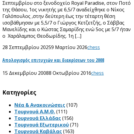
Σεπτεμβρίου στο ξενοδοχείο Royal Paradise, στον Ποτό
της Θάσου, 1ος νικητής με 6,5/7 αναδείχθηκε ο Νίκος
Γαλόπουλος ,στην δεύτερη έως την τέταρτη θέση
ισοβάθμησαν με 5,5/7 ο Γιώργος Κετζετζής, ο Σάββας
Μανελίδης και ο Κώστας Σαμαρίδης ενώ 5ος με 5/7 ήταν
ο Χαράλαμπος Θεοδωρίδης. 1η […]
28 Σεπτεμβρίου 2025
9 Μαρτίου 2026
chess
Απολογισμός επιτυχιών και διακρίσεων του 2008
15 Δεκεμβρίου 2008
8 Οκτωβρίου 2016
chess
Kατηγορίες
Νέα & Ανακοινώσεις
(107)
Τουρνουά Α.Μ.Θ.
(111)
Τουρνουά Ελλάδας
(156)
Τουρνουά Εξωτερικού
(71)
Τουρνουά Καβάλας
(163)