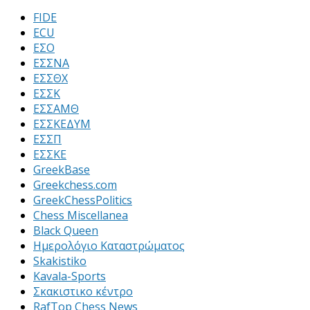
FIDE
ECU
ΕΣΟ
ΕΣΣΝΑ
ΕΣΣΘΧ
ΕΣΣΚ
ΕΣΣΑΜΘ
ΕΣΣΚΕΔΥΜ
ΕΣΣΠ
ΕΣΣΚΕ
GreekBase
Greekchess.com
GreekChessPolitics
Chess Miscellanea
Black Queen
Ημερολόγιο Καταστρώματος
Skakistiko
Kavala-Sports
Σκακιστικο κέντρο
RafTop Chess News