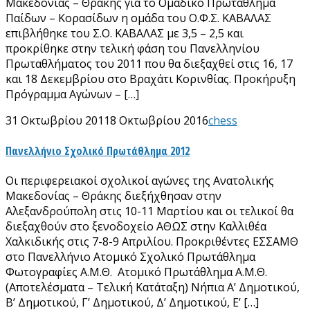
Μακεδονίας – Θράκης για το Ομαδικό Πρωτάθλημα
Παίδων – Κορασίδων η ομάδα του Ο.Φ.Σ. ΚΑΒΑΛΑΣ
επιβλήθηκε του Σ.Ο. ΚΑΒΑΛΑΣ με 3,5 – 2,5 και
προκρίθηκε στην τελική φάση του Πανελληνίου
Πρωταθλήματος του 2011 που θα διεξαχθεί στις 16, 17
και 18 Δεκεμβρίου στο Βραχάτι Κορινθίας. Προκήρυξη
Πρόγραμμα Αγώνων – […]
31 Οκτωβρίου 2011
8 Οκτωβρίου 2016
chess
Πανελλήνιο Σχολικό Πρωτάθλημα 2012
Οι περιφερειακοί σχολικοί αγώνες της Ανατολικής
Μακεδονίας – Θράκης διεξήχθησαν στην
Αλεξανδρούπολη στις 10-11 Μαρτίου και οι τελικοί θα
διεξαχθούν στο ξενοδοχείο ΑΘΩΣ στην Καλλιθέα
Χαλκιδικής στις 7-8-9 Απριλίου. Προκριθέντες ΕΣΣΑΜΘ
στο Πανελλήνιο Ατομικό Σχολικό Πρωτάθλημα
Φωτογραφίες Α.Μ.Θ. Ατομικό Πρωτάθλημα Α.Μ.Θ.
(Αποτελέσματα – Τελική Κατάταξη) Νήπια Α’ Δημοτικού,
B’ Δημοτικού, Γ’ Δημοτικού, Δ’ Δημοτικού, Ε’ […]