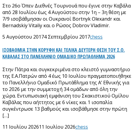
Στο 26ο Όπεν Διεθνές Τουρνουά που έγινε στην Καβάλα
από 28 Ιουλίου έως 4 Αυγούστου στην 1η – 3η θέση με
7/9 ισοβάθμησαν οι Ουκρανοί Bortnyk Olexandr και
Bernadskiy Vitaliy και ο Ρώσος Dobrov Vladimir.
5 Αυγούστου 2017
4 Σεπτεμβρίου 2017
chess
ΙΣΟΒΑΘΜΙΑ ΣΤΗΝ ΚΟΡΥΦΗ ΚΑΙ ΤΕΛΙΚΑ ΔΕΥΤΕΡΗ ΘΕΣΗ ΤΟΥ Σ.Ο.
ΚΑΒΑΛΑΣ ΣΤΟ ΠΑΝΕΛΛΗΝΙΟ ΟΜΑΔΙΚΟ ΠΡΩΤΑΘΛΗΜΑ 2026
Στην Πάτρα και συγκεκριμένα στο κλειστό γυμναστήριο
της Ε.Α.Πατρών από 4 έως 10 Ιουλίου πραγματοποιήθηκε
το Πανελλήνιο Ομαδικό Πρωτάθλημα της Α’ Εθνικής για
το 2026 με την συμμετοχή 34 ομάδων από όλη την
χώρα. Εντυπωσιακή εμφάνιση του Σκακιστικού Ομίλου
Καβάλας που αήττητος με 6 νίκες και 1 ισοπαλία
συγκέντρωσε 13 βαθμούς και ισοβάθμησε στην πρώτη
[…]
11 Ιουλίου 2026
11 Ιουλίου 2026
chess