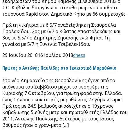
εκδηλώσεων του Δήμου Καβάλας «Ελευθέρια 2018» ο
Σ.Ο. Καβάλας διοργάνωσε το καθιερωμένο υπαίθριο
τουρνουά Rapid στον Δημοτικό Κήπο με 66 συμμετοχές.
Πρώτη νικήτρια με 6,5/7 αναδείχθηκε η Σταυρούλα
Τσολακίδου, 2ος με 6/7 ο Κώστας Αποστολακάκης και
3ος με 5,5/7 ο Δημήτρης Ζησιάδης ενώ 4η και 1η
γυναίκα με 5/7 η Ευγενία Τσιβελεκίδου.
29 Ιουνίου 2018
16 Ιουλίου 2018
chess
Πρώτος ο Αντώνης Παυλίδης στο Σκακιστικό Μαραθώνιο
Στο νέο Δημαρχείο της Θεσσαλονίκης έγινε από το
απόγευμα του Σαββάτου μέχρι το μεσημέρι της
Κυριακής 7 Οκτωβρίου, για πρώτη φορά στην Ελλάδα,
ένας 17ωρος σκακιστικός μαραθώνιος 27 γύρων rapid.
Πρώτος με 24,5 βαθμούς αναδείχθηκε ο 19χρονος
Καβαλιώτης διεθνής μετρ και πρωταθλητής Ελλάδας του
2011, Αντώνης Παυλίδης, δεύτερος με τους ίδιους
βαθμούς ήταν ο γραν-μετρ […]