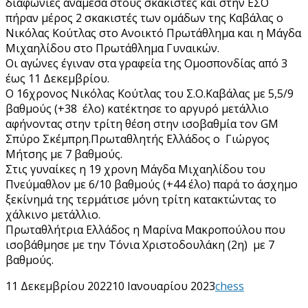
διαφωνίες ανάμεσα στους σκακιστές και στην ΕΣΟ
πήραν μέρος 2 σκακιστές των ομάδων της Καβάλας ο
Νικόλας Κούτλας στο Ανοικτό Πρωτάθλημα και η Μάγδα
Μιχαηλίδου στο Πρωτάθλημα Γυναικών.
Οι αγώνες έγιναν στα γραφεία της Ομοσπονδίας από 3
έως 11 Δεκεμβρίου.
Ο 16χρονος Νικόλας Κούτλας του Σ.Ο.Καβάλας με 5,5/9
βαθμούς (+38 έλο) κατέκτησε το αργυρό μετάλλιο
αφήνοντας στην τρίτη θέση στην ισοβαθμία τον GM
Σπύρο Σκέμπρη.Πρωταθλητής Ελλάδος ο Γιώργος
Μήτσης με 7 βαθμούς.
Στις γυναίκες η 19 χρονη Μάγδα Μιχαηλίδου του
Πνεύμαθλον με 6/10 βαθμούς (+44 έλο) παρά το άσχημο
ξεκίνημά της τερμάτισε μόνη τρίτη κατακτώντας το
χάλκινο μετάλλιο.
Πρωταθλήτρια Ελλάδος η Μαρίνα Μακροπούλου που
ισοβάθμησε με την Τόνια Χριστοδουλάκη (2η) με 7
βαθμούς.
11 Δεκεμβρίου 2022
10 Ιανουαρίου 2023
chess