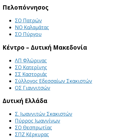
Πελοπόννησος
ΣΟ Πατρών
ΝΟ Καλαμάτας
ΣΟ Πύργου
Κέντρο – Δυτική Μακεδονία
ΛΠ Φλώρινας
ΣΟ Κατερίνης
ΣΣ Καστοριάς
Σύλλογος Εδεσσαίων Σκακιστών
ΟΣ Γιαννιτσών
Δυτική Ελλάδα
Σ. Ιωαννιτών Σκακιστών
Πύρρος Ιωαννίνων
ΣΟ Θεσπρωτίας
ΣΠΖ Κέρκυρας