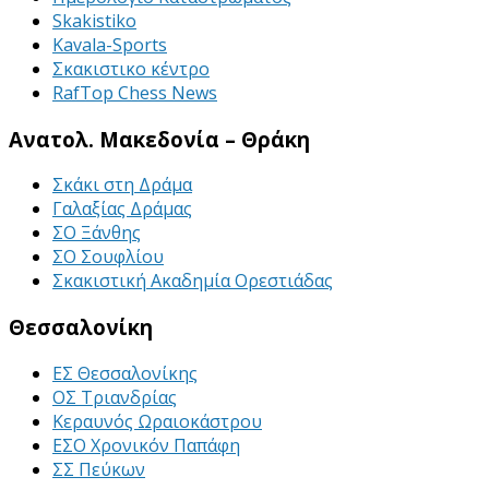
Skakistiko
Kavala-Sports
Σκακιστικο κέντρο
RafTop Chess News
Ανατολ. Μακεδονία – Θράκη
Σκάκι στη Δράμα
Γαλαξίας Δράμας
ΣΟ Ξάνθης
ΣΟ Σουφλίου
Σκακιστική Ακαδημία Ορεστιάδας
Θεσσαλονίκη
ΕΣ Θεσσαλονίκης
ΟΣ Τριανδρίας
Κεραυνός Ωραιοκάστρου
ΕΣΟ Χρονικόν Παπάφη
ΣΣ Πεύκων