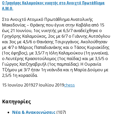
Ο Γρηγόρης Καλαμούκος νικητής στο Ανοιχτό Πρωτάθλημα
Α.Μ.Θ.
Στο Ανοιχτό Ατομικό Πρωτάθλημα Ανατολικής
Μακεδονίας – Θράκης που έγινε στην Καβάλα από 15
έως 21 Ιουνίου, 1ος νικητής με 6,5/7 αναδείχθηκε ο
Γρηγόρης Καλαμούκος, 2ος με 6/7 ο Γιάννης Αυτσόγλου
και 3ος με 4,5/6 ο Θανάσης Τσιριγγάνος. Ακολούθησαν
με 4/7 ο Μάριος Παπαδιανάκης και ο Τάσος Κυριακίδης
(1ος έφηβος), με 3,5/7 η Ιόλη Καλαμούκου (1η γυναίκα),
ο Λευτέρης Κρασοτούλομος (1ος παίδας) και με 3,5/5 ο
Γιώργος Χατζηγαβριήλ (1ος παμπαίδας). Η Ουρανία
Τζήμου με 3/7 ήταν 1η νεάνιδα και η Μαρία Δούμου με
2,5/5 1η κορασίδα.
15 Ιουνίου 2019
27 Ιουλίου 2019
chess
Kατηγορίες
Νέα & Ανακοινώσεις
(107)