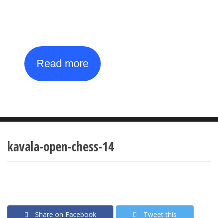
Tournament
th
th
27
July - 4
August
Read more
kavala-open-chess-14
Share on Facebook
Tweet this