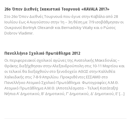
26ο Όπεν Διεθνές Σκακιστικό Τουρνουά «KAVALA 2017»
Στο 26ο Όπεν Διεθνές Τουρνουά που έγινε στην Καβάλα από 28
Ιουλίου έως 4 Αυγούστου στην 1η – 3η θέση με 7/9 ισοβάθμησαν οι
Ουκρανοί Bortnyk Olexandr και Bernadskiy Vitaliy και ο Ρώσος
Dobrov Vladimir.
Πανελλήνιο Σχολικό Πρωτάθλημα 2012
Οι περιφερειακοί σχολικοί αγώνες της Ανατολικής Μακεδονίας –
Θράκης διεξήχθησαν στην Αλεξανδρούπολη στις 10-11 Μαρτίου και
οι τελικοί θα διεξαχθούν στο ξενοδοχείο ΑΘΩΣ στην Καλλιθέα
Χαλκιδικής στις 7-8-9 Απριλίου. Προκριθέντες ΕΣΣΑΜΘ στο
Πανελλήνιο Ατομικό Σχολικό Πρωτάθλημα Φωτογραφίες Α.Μ.Θ.
Ατομικό Πρωτάθλημα Α.Μ.Θ. (Αποτελέσματα – Τελική Κατάταξη)
Νήπια Α’ Δημοτικού, B’ Δημοτικού, Γ’ Δημοτικού, Δ’ Δημοτικού, Ε’ […]