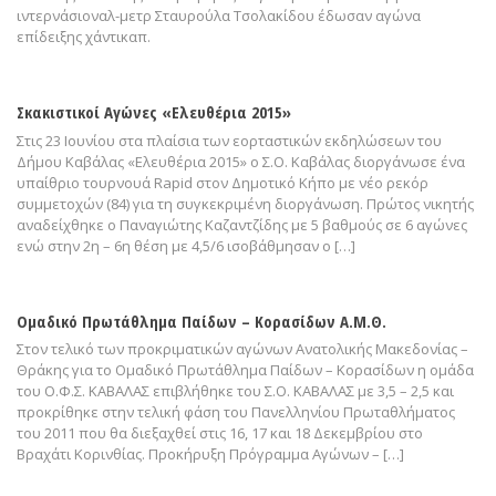
ιντερνάσιοναλ-μετρ Σταυρούλα Τσολακίδου έδωσαν αγώνα
επίδειξης χάντικαπ.
Σκακιστικοί Αγώνες «Ελευθέρια 2015»
Στις 23 Ιουνίου στα πλαίσια των εορταστικών εκδηλώσεων του
Δήμου Καβάλας «Ελευθέρια 2015» ο Σ.Ο. Καβάλας διοργάνωσε ένα
υπαίθριο τουρνουά Rapid στον Δημοτικό Κήπο με νέο ρεκόρ
συμμετοχών (84) για τη συγκεκριμένη διοργάνωση. Πρώτος νικητής
αναδείχθηκε ο Παναγιώτης Καζαντζίδης με 5 βαθμούς σε 6 αγώνες
ενώ στην 2η – 6η θέση με 4,5/6 ισοβάθμησαν ο […]
Ομαδικό Πρωτάθλημα Παίδων – Κορασίδων Α.Μ.Θ.
Στον τελικό των προκριματικών αγώνων Ανατολικής Μακεδονίας –
Θράκης για το Ομαδικό Πρωτάθλημα Παίδων – Κορασίδων η ομάδα
του Ο.Φ.Σ. ΚΑΒΑΛΑΣ επιβλήθηκε του Σ.Ο. ΚΑΒΑΛΑΣ με 3,5 – 2,5 και
προκρίθηκε στην τελική φάση του Πανελληνίου Πρωταθλήματος
του 2011 που θα διεξαχθεί στις 16, 17 και 18 Δεκεμβρίου στο
Βραχάτι Κορινθίας. Προκήρυξη Πρόγραμμα Αγώνων – […]