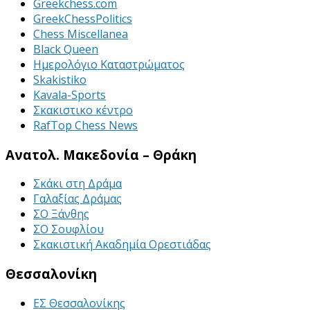
Greekchess.com
GreekChessPolitics
Chess Miscellanea
Black Queen
Ημερολόγιο Καταστρώματος
Skakistiko
Kavala-Sports
Σκακιστικο κέντρο
RafTop Chess News
Ανατολ. Μακεδονία – Θράκη
Σκάκι στη Δράμα
Γαλαξίας Δράμας
ΣΟ Ξάνθης
ΣΟ Σουφλίου
Σκακιστική Ακαδημία Ορεστιάδας
Θεσσαλονίκη
ΕΣ Θεσσαλονίκης