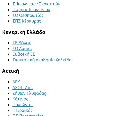
Σ. Ιωαννιτών Σκακιστών
Πύρρος Ιωαννίνων
ΣΟ Θεσπρωτίας
ΣΠΖ Κέρκυρας
Κεντρική Ελλάδα
ΣΕ Βόλου
ΣΟ Λαμίας
Ευβοϊκή ΕΣ
Σκακιστική Ακαδημία Χαλκίδας
Αττική
ΑΕΚ
ΑΣΟΠ Δίας
Ζήνων Γλυφάδας
Κότινος
Πανιώνιος
Πειραϊκός
ΠΣ Περιστερίου