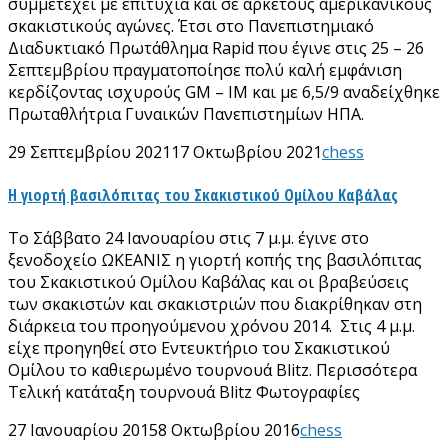
συμμετέχει με επιτυχία και σε αρκετούς αμερικανικούς
σκακιστικούς αγώνες. Έτσι στο Πανεπιστημιακό
Διαδυκτιακό Πρωτάθλημα Rapid που έγινε στις 25 – 26
Σεπτεμβρίου πραγματοποίησε πολύ καλή εμφάνιση
κερδίζοντας ισχυρούς GM – IM και με 6,5/9 αναδείχθηκε
Πρωταθλήτρια Γυναικών Πανεπιστημίων ΗΠΑ.
29 Σεπτεμβρίου 2021
17 Οκτωβρίου 2021
chess
Η γιορτή βασιλόπιτας του Σκακιστικού Ομίλου Καβάλας
Το Σάββατο 24 Ιανουαρίου στις 7 μ.μ. έγινε στο
ξενοδοχείο ΩΚΕΑΝΙΣ η γιορτή κοπής της βασιλόπιτας
του Σκακιστικού Ομίλου Καβάλας και οι βραβεύσεις
των σκακιστών και σκακιστριών που διακρίθηκαν στη
διάρκεια του προηγούμενου χρόνου 2014. Στις 4 μ.μ.
είχε προηγηθεί στο Εντευκτήριο του Σκακιστικού
Ομίλου το καθιερωμένο τουρνουά Βlitz. Περισσότερα
Τελική κατάταξη τουρνουά Blitz Φωτογραφίες
27 Ιανουαρίου 2015
8 Οκτωβρίου 2016
chess