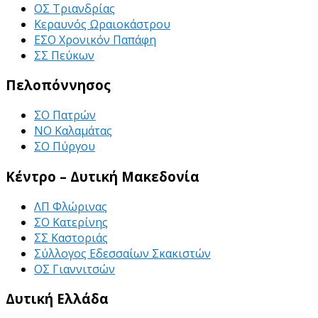
ΟΣ Τριανδρίας
Κεραυνός Ωραιοκάστρου
ΕΣΟ Χρονικόν Παπάφη
ΣΣ Πεύκων
Πελοπόννησος
ΣΟ Πατρών
ΝΟ Καλαμάτας
ΣΟ Πύργου
Κέντρο – Δυτική Μακεδονία
ΛΠ Φλώρινας
ΣΟ Κατερίνης
ΣΣ Καστοριάς
Σύλλογος Εδεσσαίων Σκακιστών
ΟΣ Γιαννιτσών
Δυτική Ελλάδα