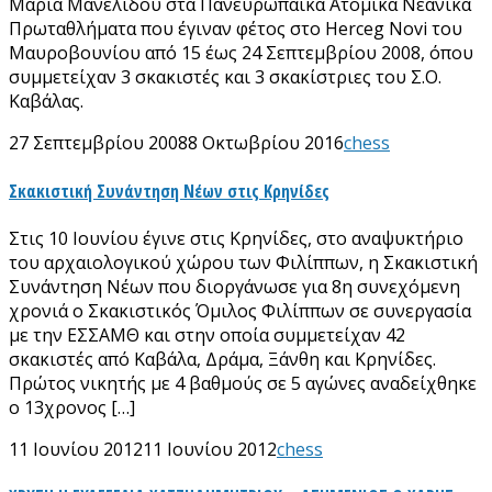
Μαρία Μανελίδου στα Πανευρωπαϊκά Ατομικά Νεανικά
Πρωταθλήματα που έγιναν φέτος στο Herceg Novi του
Μαυροβουνίου από 15 έως 24 Σεπτεμβρίου 2008, όπου
συμμετείχαν 3 σκακιστές και 3 σκακίστριες του Σ.Ο.
Καβάλας.
27 Σεπτεμβρίου 2008
8 Οκτωβρίου 2016
chess
Σκακιστική Συνάντηση Νέων στις Κρηνίδες
Στις 10 Ιουνίου έγινε στις Κρηνίδες, στο αναψυκτήριο
του αρχαιολογικού χώρου των Φιλίππων, η Σκακιστική
Συνάντηση Νέων που διοργάνωσε για 8η συνεχόμενη
χρονιά ο Σκακιστικός Όμιλος Φιλίππων σε συνεργασία
με την ΕΣΣΑΜΘ και στην οποία συμμετείχαν 42
σκακιστές από Καβάλα, Δράμα, Ξάνθη και Κρηνίδες.
Πρώτος νικητής με 4 βαθμούς σε 5 αγώνες αναδείχθηκε
ο 13χρονος […]
11 Ιουνίου 2012
11 Ιουνίου 2012
chess