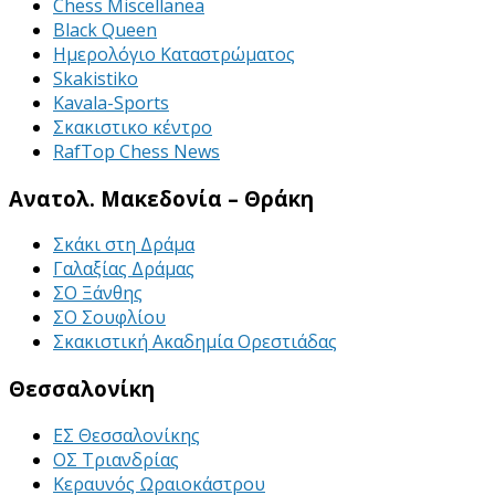
Chess Miscellanea
Black Queen
Ημερολόγιο Καταστρώματος
Skakistiko
Kavala-Sports
Σκακιστικο κέντρο
RafTop Chess News
Ανατολ. Μακεδονία – Θράκη
Σκάκι στη Δράμα
Γαλαξίας Δράμας
ΣΟ Ξάνθης
ΣΟ Σουφλίου
Σκακιστική Ακαδημία Ορεστιάδας
Θεσσαλονίκη
ΕΣ Θεσσαλονίκης
ΟΣ Τριανδρίας
Κεραυνός Ωραιοκάστρου