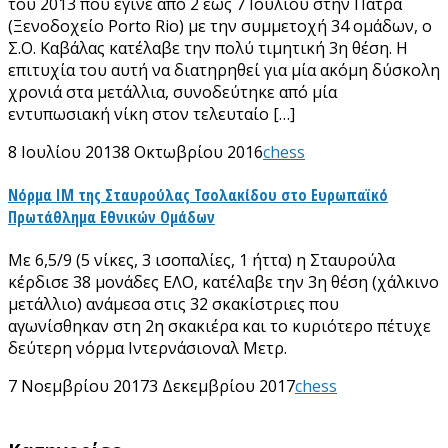
του 2013 που έγινε από 2 εώς 7 Ιουλίου στην Πάτρα
(Ξενοδοχείο Porto Rio) με την συμμετοχή 34 ομάδων, ο
Σ.Ο. Καβάλας κατέλαβε την πολύ τιμητική 3η θέση. Η
επιτυχία του αυτή να διατηρηθεί για μία ακόμη δύσκολη
χρονιά στα μετάλλια, συνοδεύτηκε από μία
εντυπωσιακή νίκη στον τελευταίο […]
8 Ιουλίου 2013
8 Οκτωβρίου 2016
chess
Νόρμα ΙΜ της Σταυρούλας Τσολακίδου στο Ευρωπαϊκό
Πρωτάθλημα Εθνικών Ομάδων
Με 6,5/9 (5 νίκες, 3 ισοπαλίες, 1 ήττα) η Σταυρούλα
κέρδισε 38 μονάδες ΕΛΟ, κατέλαβε την 3η θέση (χάλκινο
μετάλλιο) ανάμεσα στις 32 σκακίστριες που
αγωνίσθηκαν στη 2η σκακιέρα και το κυριότερο πέτυχε
δεύτερη νόρμα Ιντερνάσιοναλ Μετρ.
7 Νοεμβρίου 2017
3 Δεκεμβρίου 2017
chess