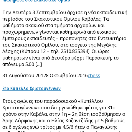
Την Δευτέρα 3 Σεπτεμβρίου άρχισε η νέα εκπαιδευτική
περίοδος του Σκακιστικού Ομίλου Καβάλας. Τα
μαθήματα σκακιού στα τμήματα αρχαρίων και
προχωρημένων γίνονται καθημερινά από ειδικούς
έμπειρους εκπαιδευτές – προπονητές στο Εντευκτήριο
του Σκακιστικού Ομίλου, στο ισόγειο της Μεγάλης
Λέσχης (Κύπρου 12 – τηλ. 2510.835394). Οι ώρες
μαθημάτων είναι από Δευτέρα μέχρι Παρασκευή, το
απόγευμα 5.00 […]
31 Αυγούστου 2012
8 Οκτωβρίου 2016
chess
31ο Κύπελλο Χριστουγέννων
Στους αγώνες του παραδοσιακού «Κυπέλλου
Χριστουγέννων» που διοργανώθηκε φέτος για 31ο
χρόνο στην Καβάλα, στην 1η – 2η θέση ισοβάθμησαν ο
Άρης Δόρφανης και ο Ηλίας Καζαντζίδης με 5 βαθμούς
σε 6 αγώνες ενώ τρίτος με 4,5/6 ήταν ο Παναγιώτης