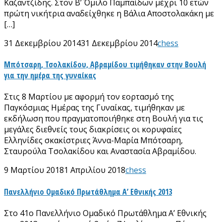
Καζαντζίδης. Στον Β’ Όμιλο Παμπαίδων μέχρι 10 ετών
πρώτη νικήτρια αναδείχθηκε η Βάλια Αποστολακάκη με
[…]
31 Δεκεμβρίου 2014
31 Δεκεμβρίου 2014
chess
Μπότσαρη, Τσολακίδου, Αβραμίδου τιμήθηκαν στην Βουλή
για την ημέρα της γυναίκας
Στις 8 Μαρτίου με αφορμή τον εορτασμό της
Παγκόσμιας Ημέρας της Γυναίκας, τιμήθηκαν με
εκδήλωση που πραγματοποιήθηκε στη Βουλή για τις
μεγάλες διεθνείς τους διακρίσεις οι κορυφαίες
Ελληνίδες σκακίστριες Άννα-Μαρία Μπότσαρη,
Σταυρούλα Τσολακίδου και Αναστασία Αβραμίδου.
9 Μαρτίου 2018
1 Απριλίου 2018
chess
Πανελλήνιο Ομαδικό Πρωτάθλημα Α’ Εθνικής 2013
Στο 41ο Πανελλήνιο Ομαδικό Πρωτάθλημα Α’ Εθνικής