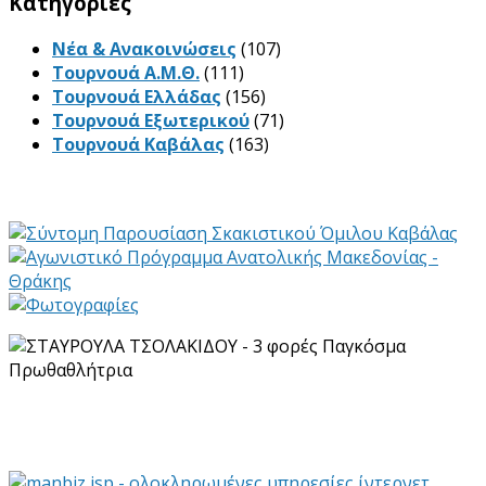
Kατηγορίες
Νέα & Ανακοινώσεις
(107)
Τουρνουά Α.Μ.Θ.
(111)
Τουρνουά Ελλάδας
(156)
Τουρνουά Εξωτερικού
(71)
Τουρνουά Καβάλας
(163)