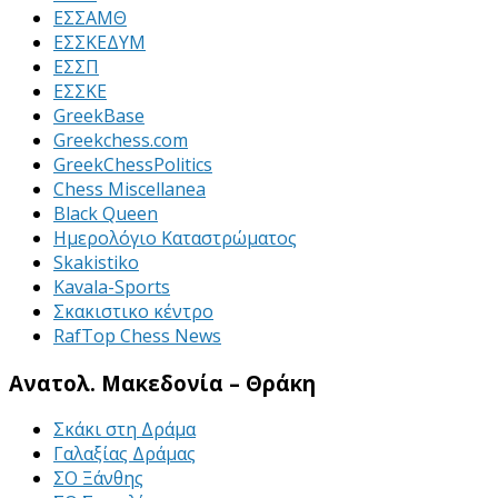
ΕΣΣΑΜΘ
ΕΣΣΚΕΔΥΜ
ΕΣΣΠ
ΕΣΣΚΕ
GreekBase
Greekchess.com
GreekChessPolitics
Chess Miscellanea
Black Queen
Ημερολόγιο Καταστρώματος
Skakistiko
Kavala-Sports
Σκακιστικο κέντρο
RafTop Chess News
Ανατολ. Μακεδονία – Θράκη
Σκάκι στη Δράμα
Γαλαξίας Δράμας
ΣΟ Ξάνθης