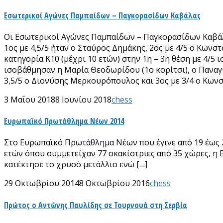
Εσωτερικοί Αγώνες Παμπαίδων – Παγκορασίδων Καβάλας
Οι Εσωτερικοί Αγώνες Παμπαίδων – Παγκορασίδων Καβάλας 
1ος με 4,5/5 ήταν ο Σταύρος Δημάκης, 2ος με 4/5 ο Κωνσ
κατηγορία Κ10 (μέχρι 10 ετών) στην 1η – 3η θέση με 4/5
ισοβάθμησαν η Μαρία Θεοδωρίδου (1ο κορίτσι), ο Παναγι
3,5/5 ο Διονύσης Μερκουρόπουλος και 3ος με 3/4 ο Κωνσ
3 Μαΐου 2018
8 Ιουνίου 2018
chess
Ευρωπαϊκό Πρωτάθλημα Νέων 2014
Στο Ευρωπαϊκό Πρωτάθλημα Νέων που έγινε από 19 έως 2
ετών όπου συμμετείχαν 77 σκακίστριες από 35 χώρες, η 
κατέκτησε το χρυσό μετάλλιο ενώ […]
29 Οκτωβρίου 2014
8 Οκτωβρίου 2016
chess
Πρώτος ο Αντώνης Παυλίδης σε Τουρνουά στη Σερβία