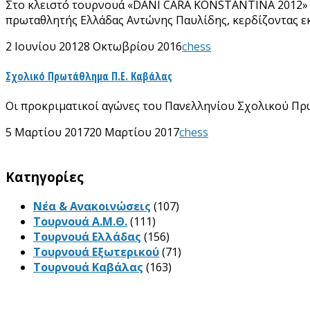
Στο κλειστό τουρνουά «DANI CARA KONSTANTINA 2012» πο
πρωταθλητής Ελλάδας Αντώνης Παυλίδης, κερδίζοντας εκ
2 Ιουνίου 2012
8 Οκτωβρίου 2016
chess
Σχολικό Πρωτάθλημα Π.Ε. Καβάλας
Οι προκριματικοί αγώνες του Πανελληνίου Σχολικού Πρωτ
5 Μαρτίου 2017
20 Μαρτίου 2017
chess
Kατηγορίες
Νέα & Ανακοινώσεις
(107)
Τουρνουά Α.Μ.Θ.
(111)
Τουρνουά Ελλάδας
(156)
Τουρνουά Εξωτερικού
(71)
Τουρνουά Καβάλας
(163)