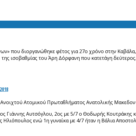
ν» που διοργανώθηκε φέτος για 27ο χρόνο στην Καβάλα, 
ς της ισοβαθμίας του Άρη Δόρφανη που κατετάγη δεύτερος
2018
ου Ανοιχτού Ατομικού Πρωταθλήματος Ανατολικής Μακεδονί
νος Γιάννης Αυτσόγλου, 2ος με 5/7 ο Θοδωρής Κουτράκης κα
ς Ηλιόπουλος ενώ 1η γυναίκα με 4/7 ήταν η Βάλια Αποστο