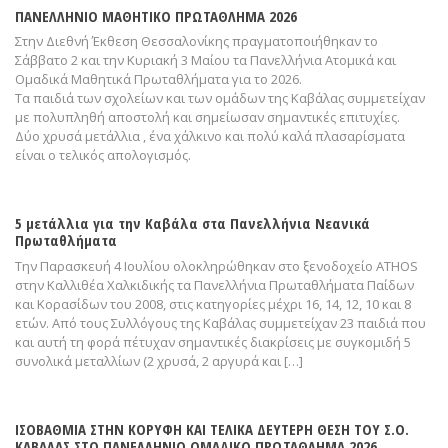
ΠΑΝΕΛΛΗΝΙΟ ΜΑΘΗΤΙΚΟ ΠΡΩΤΑΘΛΗΜΑ 2026
Στην Διεθνή Έκθεση Θεσσαλονίκης πραγματοποιήθηκαν το
Σάββατο 2 και την Κυριακή 3 Μαίου τα Πανελλήνια Ατομικά και
Ομαδικά Μαθητικά Πρωταθλήματα για το 2026.
Τα παιδιά των σχολείων και των ομάδων της Καβάλας συμμετείχαν
με πολυπληθή αποστολή και σημείωσαν σημαντικές επιτυχίες.
Δύο χρυσά μετάλλια , ένα χάλκινο και πολύ καλά πλασαρίσματα
είναι ο τελικός απολογισμός.
5 μετάλλια για την Καβάλα στα Πανελλήνια Νεανικά
Πρωταθλήματα
Την Παρασκευή 4 Ιουλίου ολοκληρώθηκαν στο ξενοδοχείο ΑΤΗΟS
στην Καλλιθέα Χαλκιδικής τα Πανελλήνια Πρωταθλήματα Παίδων
και Κορασίδων του 2008, στις κατηγορίες μέχρι 16, 14, 12, 10 και 8
ετών. Από τους Συλλόγους της Καβάλας συμμετείχαν 23 παιδιά που
και αυτή τη φορά πέτυχαν σημαντικές διακρίσεις με συγκομιδή 5
συνολικά μεταλλίων (2 χρυσά, 2 αργυρά και […]
ΙΣΟΒΑΘΜΙΑ ΣΤΗΝ ΚΟΡΥΦΗ ΚΑΙ ΤΕΛΙΚΑ ΔΕΥΤΕΡΗ ΘΕΣΗ ΤΟΥ Σ.Ο.
ΚΑΒΑΛΑΣ ΣΤΟ ΠΑΝΕΛΛΗΝΙΟ ΟΜΑΔΙΚΟ ΠΡΩΤΑΘΛΗΜΑ 2026