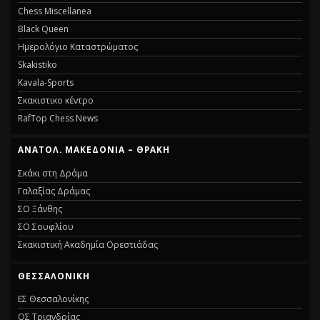
Chess Miscellanea
Black Queen
Ημερολόγιο Καταστρώματος
Skakistiko
Kavala-Sports
Σκακιστικο κέντρο
RafTop Chess News
ΑΝΑΤΟΛ. ΜΑΚΕΔΟΝΊΑ – ΘΡΆΚΗ
Σκάκι στη Δράμα
Γαλαξίας Δράμας
ΣΟ Ξάνθης
ΣΟ Σουφλίου
Σκακιστική Ακαδημία Ορεστιάδας
ΘΕΣΣΑΛΟΝΊΚΗ
ΕΣ Θεσσαλονίκης
ΟΣ Τριανδρίας