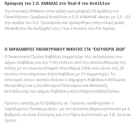
Πρόκριση του Σ.Ο. ΚΑΒΑΛΑΣ στο final-8 του Κυπέλλου
Την Κυριακή 28 Μαΐου στην φάση των μπαράζ (16 ομάδες) του
Πανελλήνιου Ομαδικού Κυπέλλου ο Σ.Ο. ΚΑΒΑΛΑΣ νίκησε με 3,5 – 0,5
την ομάδα του Ο.Σ. Τριανδρίας και προκρίθηκε στην τελική φάση
(final-8) που θα διεξαχθεί στις 1 και 2 Ιουλίου στο Ρίο Αχαΐας.
Ο ΧΑΡΑΛΑΜΠΟΣ ΠΑΠΑΚΥΡΙΑΚΟΥ ΝΙΚΗΤΗΣ ΣΤΑ “ΕΛΕΥΘΕΡΙΑ 2026”
Ο Σκακιστικός Όμιλος Καβάλας συμμετείχε στις εκδηλώσεις του
Δήμου Καβάλας για την 113η επέτειο από την απελευθέρωση της
πόλης με το τουρνουά Rapid «Ελευθέρια 2026» που έγινε στις 20
Ιουνίου στον Δημοτικό Κήπο Καβάλας με 53 συμμετοχές. Τις
απονομές στους νικητές έκαναν ο Δήμαρχος Καβάλας κ.Θόδωρος
Μουριάδης και η Διευθύντρια Πολιτισμού και Μουσικής
Εκπαίδευσης του Δήμου Καβάλας κ.Κλεοπάτρα Χαλβατζόγλου.
Πρώτος νικητής με 6,5 βαθμούς σε 7 αγώνες αναδείχτηκε ο
Χαράλαμπος Παπακυριακού , με τον Διονύση Μερκουρόπουλο με 6
βαθμούς να είναι δεύτερος και τον Πάρη Διττόπουλο με 5 β. να είναι
τρίτος.