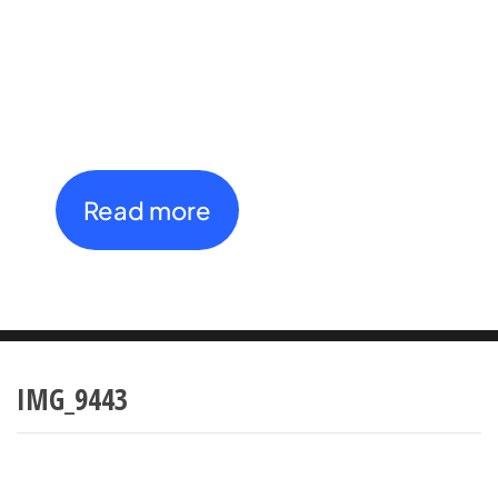
2026
Open International
Tournament
th
th
27
July - 4
August
Read more
IMG_9443