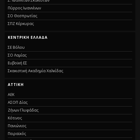
Σ. Ιωαννιτών Σκακιστών
Πύρρος Ιωαννίνων
ΣΟ Θεσπρωτίας
ΣΠΖ Κέρκυρας
ΚΕΝΤΡΙΚΉ ΕΛΛΆΔΑ
ΣΕ Βόλου
ΣΟ Λαμίας
Ευβοϊκή ΕΣ
Σκακιστική Ακαδημία Χαλκίδας
ΑΤΤΙΚΉ
ΑΕΚ
ΑΣΟΠ Δίας
Ζήνων Γλυφάδας
Κότινος
Πανιώνιος
Πειραϊκός