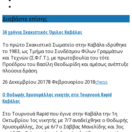
Διαβάστε επίσης
34 χρόνια Σκακιστικός Όμιλος Καβάλας
Το πρώτο Σκακιστικό Σωματείο στην Καβάλα ιδρύθηκε
το 1983, ως Τμήμα του Συνδέσμου Φίλων Γραμμάτων
και Τεχνών (Σ.Φ.Γ.Τ.), με πρωτοβουλία του τότε
Προέδρου του Βασίλη Θεοδωρίδη και αμέσως ανέπτυξε
πλούσια δράση.
26 Δεκεμβρίου 2017
8 Φεβρουαρίου 2018
chess
Ο Θοδωρής Χρυσομάλλης νικητής στο Τουρνουά Rapid
Καβάλας
Στο Τουρνουά Rapid που έγινε στην Καβάλα την 1η
Οκτωβρίου 1ος νικητής με 7/7 αναδείχθηκε ο Θοδωρής
Χρυσομάλλης, 2ος με 6/7 ο Σάββας Μανελίδης και 3ος