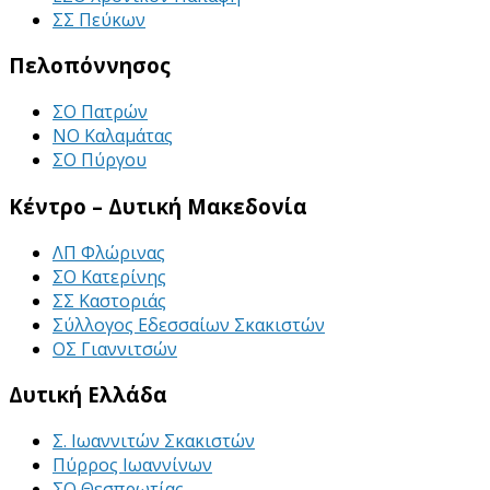
ΣΣ Πεύκων
Πελοπόννησος
ΣΟ Πατρών
ΝΟ Καλαμάτας
ΣΟ Πύργου
Κέντρο – Δυτική Μακεδονία
ΛΠ Φλώρινας
ΣΟ Κατερίνης
ΣΣ Καστοριάς
Σύλλογος Εδεσσαίων Σκακιστών
ΟΣ Γιαννιτσών
Δυτική Ελλάδα
Σ. Ιωαννιτών Σκακιστών
Πύρρος Ιωαννίνων
ΣΟ Θεσπρωτίας