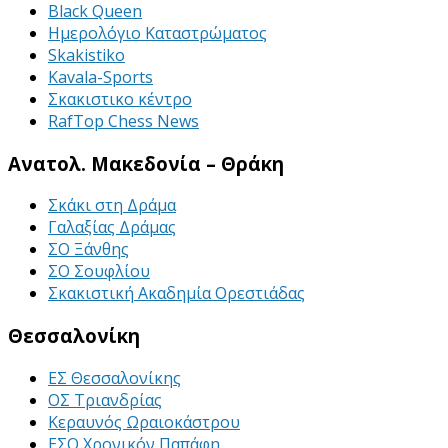
Black Queen
Ημερολόγιο Καταστρώματος
Skakistiko
Kavala-Sports
Σκακιστικο κέντρο
RafTop Chess News
Ανατολ. Μακεδονία – Θράκη
Σκάκι στη Δράμα
Γαλαξίας Δράμας
ΣΟ Ξάνθης
ΣΟ Σουφλίου
Σκακιστική Ακαδημία Ορεστιάδας
Θεσσαλονίκη
ΕΣ Θεσσαλονίκης
ΟΣ Τριανδρίας
Κεραυνός Ωραιοκάστρου
ΕΣΟ Χρονικόν Παπάφη