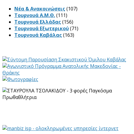
Νέα & Ανακοινώσεις
(107)
Τουρνουά Α.Μ.Θ.
(111)
Τουρνουά Ελλάδας
(156)
Τουρνουά Εξωτερικού
(71)
Τουρνουά Καβάλας
(163)