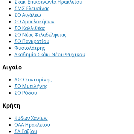
Σκακ. Επικοινωνία Ηρακλείου
ΣΜΣ Ελευσίνας
ΣΟ Αιγάλεω
ΣΟ Αμπελοκήπων
ΣΟ Καλλιθέας
ΣΟ Νέας Φιλαδέλφειας
ΣΟ Παγκρατίου
Φυσιολάτρης
Ακαδημία Σκάκι Νέου Ψυχικού
Αιγαίο
ΑΣΟ Σαντορίνης
ΣΟ Μυτιλήνης
ΣΟ Ρόδου
Κρήτη
Κύδων Χανίων
ΟΑΑ Ηρακλείου
ΣΑ Γαζίου