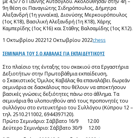
με 4,5/7 ο Γιάννης Αυτσόγλου. Ακολούθησαν στην 4η –
9η θέση οι Παναγιώτης Σιδηρόπουλος, Δήμητρα
Αλεξανδρή (1η γυναίκα), Διονύσης Μερκουρόπουλος
(1ος Κ18), Βασιλική Αλεξανδρή (1η Κ18), Χάρης
Καμπερίδης (1ος Κ16) και Στάθης Βαλσαμίδης (1ος Κ12).
1 Οκτωβρίου 2022
12 Οκτωβρίου 2022
chess
ΣΕΜΙΝΑΡΙΑ ΤΟΥ Σ.Ο.ΚΑΒΑΛΑΣ ΓΙΑ ΕΚΠΑΙΔΕΥΤΙΚΟΥΣ
Στο πλαίσιο της ένταξης του σκακιού στα Εργαστήρια
Δεξιοτήτων στην Πρωτοβάθμια εκπαίδευση,
ο Σκακιστικός Όμιλος Καβάλας θα επαναλάβει δωρεάν
σεμινάρια σε δασκάλους που θέλουν να αποκτήσουν
βασικές γνώσεις δεξιότητες πάνω στο άθλημα. Τα
σεμινάρια θα υλοποιηθούν από τους προπονητές του
συλλόγου στο εντευκτήριο του Συλλόγου (Κύπρου 12 –
τηλ. 2510.211002, 6944397120).
Πρώτο Σεμινάριο: Σάββατο 16/9 12.00
Δεύτερο Σεμινάριο: Σάββατο 30/9 12.00