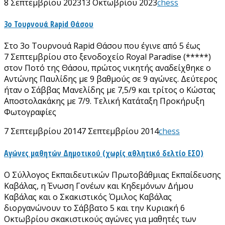
8 Σεπτεμβρίου 2023
13 Οκτωβρίου 2023
chess
3ο Τουρνουά Rapid Θάσου
Στο 3ο Τουρνουά Rapid Θάσου που έγινε από 5 έως
7 Σεπτεμβρίου στο ξενοδοχείο Royal Paradise (*****)
στον Ποτό της Θάσου, πρώτος νικητής αναδείχθηκε ο
Αντώνης Παυλίδης με 9 βαθμούς σε 9 αγώνες. Δεύτερος
ήταν ο Σάββας Μανελίδης με 7,5/9 και τρίτος ο Κώστας
Αποστολακάκης με 7/9. Τελική Κατάταξη Προκήρυξη
Φωτογραφίες
7 Σεπτεμβρίου 2014
7 Σεπτεμβρίου 2014
chess
Αγώνες μαθητών Δημοτικού (χωρίς αθλητικό δελτίο ΕΣΟ)
Ο Σύλλογος Εκπαιδευτικών Πρωτοβάθμιας Εκπαίδευσης
Καβάλας, η Ένωση Γονέων και Κηδεμόνων Δήμου
Καβάλας και ο Σκακιστικός Όμιλος Καβάλας
διοργανώνουν το Σάββατο 5 και την Κυριακή 6
Οκτωβρίου σκακιστικούς αγώνες για μαθητές των