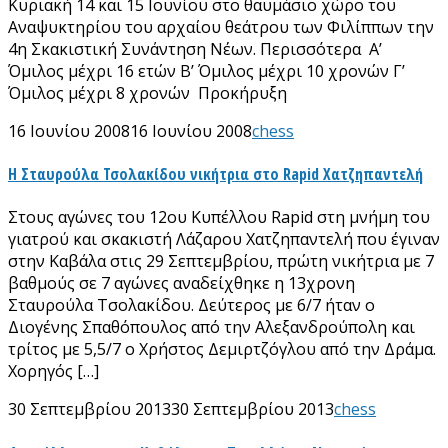
Κυριακή 14 και 15 Ιουνίου στο θαυμάσιο χώρο του
Αναψυκτηρίου του αρχαίου θεάτρου των Φιλίππων την
4η Σκακιστική Συνάντηση Νέων. Περισσότερα Α’
Όμιλος μέχρι 16 ετών Β’ Όμιλος μέχρι 10 χρονών Γ’
Όμιλος μέχρι 8 χρονών Προκήρυξη
16 Ιουνίου 2008
16 Ιουνίου 2008
chess
Η Σταυρούλα Τσολακίδου νικήτρια στο Rapid Χατζηπαντελή
Στους αγώνες του 12ου Κυπέλλου Rapid στη μνήμη του
γιατρού και σκακιστή Λάζαρου Χατζηπαντελή που έγιναν
στην Καβάλα στις 29 Σεπτεμβρίου, πρώτη νικήτρια με 7
βαθμούς σε 7 αγώνες αναδείχθηκε η 13χρονη
Σταυρούλα Τσολακίδου. Δεύτερος με 6/7 ήταν ο
Διογένης Σπαθόπουλος από την Αλεξανδρούπολη και
τρίτος με 5,5/7 ο Χρήστος Δεμιρτζόγλου από την Δράμα.
Χορηγός […]
30 Σεπτεμβρίου 2013
30 Σεπτεμβρίου 2013
chess