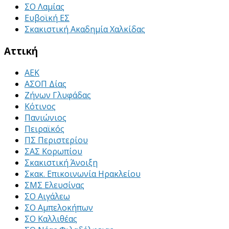
ΣΟ Λαμίας
Ευβοϊκή ΕΣ
Σκακιστική Ακαδημία Χαλκίδας
Αττική
ΑΕΚ
ΑΣΟΠ Δίας
Ζήνων Γλυφάδας
Κότινος
Πανιώνιος
Πειραϊκός
ΠΣ Περιστερίου
ΣΑΣ Κορωπίου
Σκακιστική Άνοιξη
Σκακ. Επικοινωνία Ηρακλείου
ΣΜΣ Ελευσίνας
ΣΟ Αιγάλεω
ΣΟ Αμπελοκήπων
ΣΟ Καλλιθέας