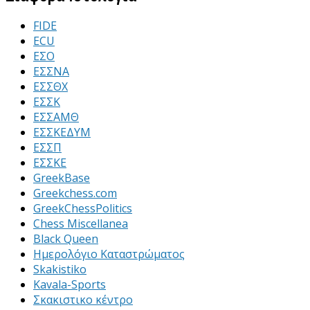
FIDE
ECU
ΕΣΟ
ΕΣΣΝΑ
ΕΣΣΘΧ
ΕΣΣΚ
ΕΣΣΑΜΘ
ΕΣΣΚΕΔΥΜ
ΕΣΣΠ
ΕΣΣΚΕ
GreekBase
Greekchess.com
GreekChessPolitics
Chess Miscellanea
Black Queen
Ημερολόγιο Καταστρώματος
Skakistiko
Kavala-Sports
Σκακιστικο κέντρο