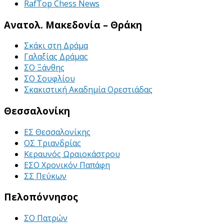
RafTop Chess News
Ανατολ. Μακεδονία – Θράκη
Σκάκι στη Δράμα
Γαλαξίας Δράμας
ΣΟ Ξάνθης
ΣΟ Σουφλίου
Σκακιστική Ακαδημία Ορεστιάδας
Θεσσαλονίκη
ΕΣ Θεσσαλονίκης
ΟΣ Τριανδρίας
Κεραυνός Ωραιοκάστρου
ΕΣΟ Χρονικόν Παπάφη
ΣΣ Πεύκων
Πελοπόννησος
ΣΟ Πατρών