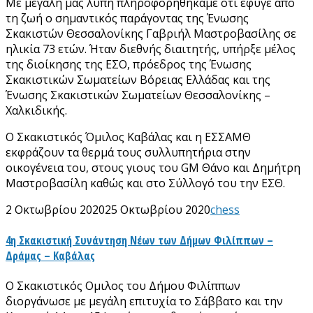
Με μεγάλη μας λύπη πληροφορηθήκαμε ότι έφυγε από
τη ζωή ο σημαντικός παράγοντας της Ένωσης
Σκακιστών Θεσσαλονίκης Γαβριήλ Μαστροβασίλης σε
ηλικία 73 ετών. Ήταν διεθνής διαιτητής, υπήρξε μέλος
της διοίκησης της ΕΣΟ, πρόεδρος της Ένωσης
Σκακιστικών Σωματείων Βόρειας Ελλάδας και της
Ένωσης Σκακιστικών Σωματείων Θεσσαλονίκης –
Χαλκιδικής.
Ο Σκακιστικός Όμιλος Καβάλας και η ΕΣΣΑΜΘ
εκφράζουν τα θερμά τους συλλυπητήρια στην
οικογένεια του, στους γιους του GM Θάνο και Δημήτρη
Μαστροβασίλη καθώς και στο Σύλλογό του την ΕΣΘ.
2 Οκτωβρίου 2020
25 Οκτωβρίου 2020
chess
4η Σκακιστική Συνάντηση Νέων των Δήμων Φιλίππων –
Δράμας – Καβάλας
Ο Σκακιστικός Ομιλος του Δήμου Φιλίππων
διοργάνωσε με μεγάλη επιτυχία το Σάββατο και την