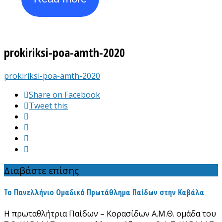
prokiriksi-poa-amth-2020
prokiriksi-poa-amth-2020
Share on Facebook
Tweet this
Διαβάστε επίσης
Το Πανελλήνιο Ομαδικό Πρωτάθλημα Παίδων στην Καβάλα
Η πρωταθλήτρια Παίδων – Κορασίδων Α.Μ.Θ. ομάδα του