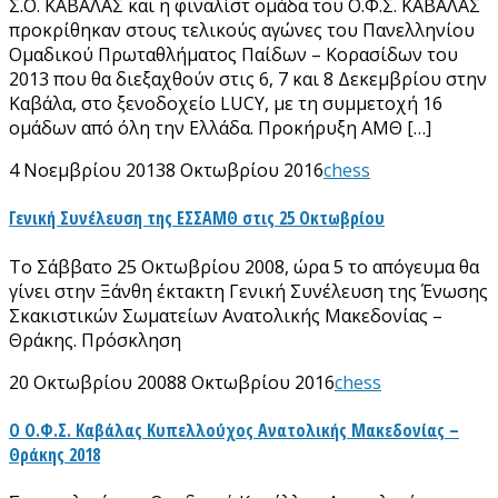
Σ.Ο. ΚΑΒΑΛΑΣ και η φιναλίστ ομάδα του Ο.Φ.Σ. ΚΑΒΑΛΑΣ
προκρίθηκαν στους τελικούς αγώνες του Πανελληνίου
Ομαδικού Πρωταθλήματος Παίδων – Κορασίδων του
2013 που θα διεξαχθούν στις 6, 7 και 8 Δεκεμβρίου στην
Καβάλα, στο ξενοδοχείο LUCY, με τη συμμετοχή 16
ομάδων από όλη την Ελλάδα. Προκήρυξη ΑΜΘ […]
4 Νοεμβρίου 2013
8 Οκτωβρίου 2016
chess
Γενική Συνέλευση της ΕΣΣΑΜΘ στις 25 Οκτωβρίου
Το Σάββατο 25 Οκτωβρίου 2008, ώρα 5 το απόγευμα θα
γίνει στην Ξάνθη έκτακτη Γενική Συνέλευση της Ένωσης
Σκακιστικών Σωματείων Ανατολικής Μακεδονίας –
Θράκης. Πρόσκληση
20 Οκτωβρίου 2008
8 Οκτωβρίου 2016
chess
Ο Ο.Φ.Σ. Καβάλας Κυπελλούχος Ανατολικής Μακεδονίας –
Θράκης 2018