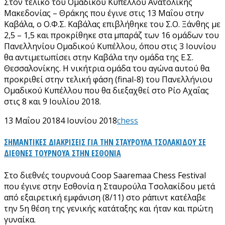
Στον τελικό του Ομαδικού Κυπέλλου Ανατολικής
Μακεδονίας – Θράκης που έγινε στις 13 Μαΐου στην
Καβάλα, ο Ο.Φ.Σ. Καβάλας επιβλήθηκε του Σ.Ο. Ξάνθης με
2,5 – 1,5 και προκρίθηκε στα μπαράζ των 16 ομάδων του
Πανελληνίου Ομαδικού Κυπέλλου, όπου στις 3 Ιουνίου
θα αντιμετωπίσει στην Καβάλα την ομάδα της Ε.Σ.
Θεσσαλονίκης. Η νικήτρια ομάδα του αγώνα αυτού θα
προκριθεί στην τελική φάση (final-8) του Πανελλήνιου
Ομαδικού Κυπέλλου που θα διεξαχθεί στο Ρίο Αχαΐας
στις 8 και 9 Ιουλίου 2018.
13 Μαΐου 2018
4 Ιουνίου 2018
chess
ΣΗΜΑΝΤΙΚΕΣ ΔΙΑΚΡΙΣΕΙΣ ΓΙΑ ΤΗΝ ΣΤΑΥΡΟΥΛΑ ΤΣΟΛΑΚΙΔΟΥ ΣΕ
ΔΙΕΘΝΕΣ ΤΟΥΡΝΟΥΑ ΣΤΗΝ ΕΣΘΟΝΙΑ
Στο διεθνές τουρνουά Coop Saaremaa Chess Festival
που έγινε στην Εσθονία η Σταυρούλα Τσολακίδου μετά
από εξαιρετική εμφάνιση (8/11) στο ράπιντ κατέλαβε
την 5η θέση της γενικής κατάταξης και ήταν και πρώτη
γυναίκα.