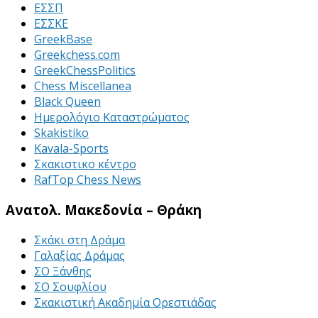
ΕΣΣΠ
ΕΣΣΚΕ
GreekBase
Greekchess.com
GreekChessPolitics
Chess Miscellanea
Black Queen
Ημερολόγιο Καταστρώματος
Skakistiko
Kavala-Sports
Σκακιστικο κέντρο
RafTop Chess News
Ανατολ. Μακεδονία – Θράκη
Σκάκι στη Δράμα
Γαλαξίας Δράμας
ΣΟ Ξάνθης
ΣΟ Σουφλίου
Σκακιστική Ακαδημία Ορεστιάδας