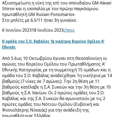
Αξιοσημείωτη η νίκη της επί του σπουδαίου GM Alexei
Shirov και η ισοπαλία με τον πρώην παγκόσμιου
πρωταθλητή GM Ruslan Ponomariov.
Στο μπλίτς με 6,5/11 ήταν 3η γυναίκα .
6 Ιουνίου 2023
18 Ιουλίου 2023
chess
Η ομάδα του Σ.Ο. Καβάλας 1η νικήτρια Βορείου Ομίλου Α’
Εθνικής
Από 5 έως 10 Οκτωβρίου έγιναν στη Θεσσαλονίκη οι
αγώνες του Βορείου Ομίλου του Πρωταθλήματος Α’
Εθνικής Κατηγορίας με τη συμμετοχή 15 ομάδων και η
ομάδα του Σ.Ο. Καβάλας αναδείχθηκε 1η νικήτρια με 14
βαθμούς (7 νίκες σε 7 αγώνες). Την 2η θέση με 11
βαθμούς κατέλαβε η Σ.Α. Συκεών και την 3η θέση με 10
βαθμούς η Σ.Α. Χανίων. Οι 2 πρώτες ομάδες του Σ.Ο.
Καβάλας και της Σ.Α. Συκεών θα αγωνιστούν με τις 2
πρώτες ομάδες του Νότιου Ομίλου (Ευβοϊκή και
Φυσιολάτρης Νίκαιας) για την ανάδειξη της
πρωταθλήτριας Ελλάδας.