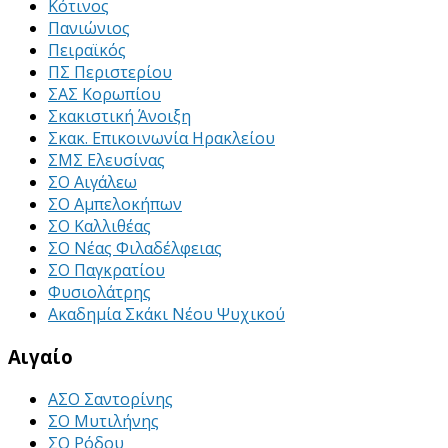
Κότινος
Πανιώνιος
Πειραϊκός
ΠΣ Περιστερίου
ΣΑΣ Κορωπίου
Σκακιστική Άνοιξη
Σκακ. Επικοινωνία Ηρακλείου
ΣΜΣ Ελευσίνας
ΣΟ Αιγάλεω
ΣΟ Αμπελοκήπων
ΣΟ Καλλιθέας
ΣΟ Νέας Φιλαδέλφειας
ΣΟ Παγκρατίου
Φυσιολάτρης
Ακαδημία Σκάκι Νέου Ψυχικού
Αιγαίο
ΑΣΟ Σαντορίνης
ΣΟ Μυτιλήνης
ΣΟ Ρόδου