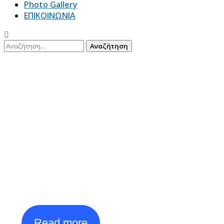
Photo Gallery
ΕΠΙΚΟΙΝΩΝΙΑ
Kavala
2026
Open International
Tournament
th
th
27
July - 4
August
Read more