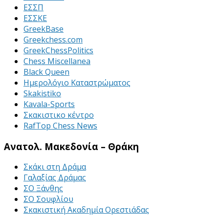
ΕΣΣΠ
ΕΣΣΚΕ
GreekBase
Greekchess.com
GreekChessPolitics
Chess Miscellanea
Black Queen
Ημερολόγιο Καταστρώματος
Skakistiko
Kavala-Sports
Σκακιστικο κέντρο
RafTop Chess News
Ανατολ. Μακεδονία – Θράκη
Σκάκι στη Δράμα
Γαλαξίας Δράμας
ΣΟ Ξάνθης
ΣΟ Σουφλίου
Σκακιστική Ακαδημία Ορεστιάδας