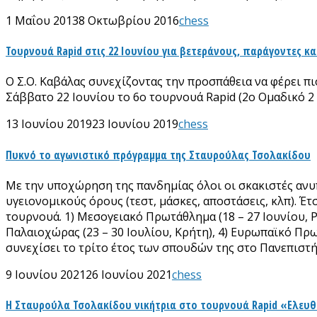
1 Μαΐου 2013
8 Οκτωβρίου 2016
chess
Τουρνουά Rapid στις 22 Ιουνίου για βετεράνους, παράγοντες κα
Ο Σ.Ο. Καβάλας συνεχίζοντας την προσπάθεια να φέρει πι
Σάββατο 22 Ιουνίου το 6ο τουρνουά Rapid (2ο Ομαδικό 2 
13 Ιουνίου 2019
23 Ιουνίου 2019
chess
Πυκνό το αγωνιστικό πρόγραμμα της Σταυρούλας Τσολακίδου
Με την υποχώρηση της πανδημίας όλοι οι σκακιστές ανυ
υγειονομικούς όρους (τεστ, μάσκες, αποστάσεις, κλπ). Έ
τουρνουά. 1) Μεσογειακό Πρωτάθλημα (18 – 27 Ιουνίου, 
Παλαιοχώρας (23 – 30 Ιουλίου, Κρήτη), 4) Ευρωπαϊκό Πρω
συνεχίσει το τρίτο έτος των σπουδών της στο Πανεπιστή
9 Ιουνίου 2021
26 Ιουνίου 2021
chess
Η Σταυρούλα Τσολακίδου νικήτρια στο τουρνουά Rapid «Ελευθ