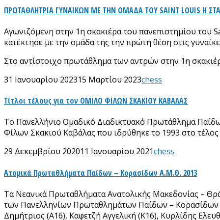
ΠΡΩΤΑΘΛΗΤΡΙΑ ΓΥΝΑΙΚΩΝ ΜΕ ΤΗΝ ΟΜΑΔΑ ΤΟΥ SAINT LOUIS Η Σ
Αγωνιζόμενη στην 1η σκακιέρα του πανεπιστημίου του S
κατέκτησε με την ομάδα της την πρώτη θέση στις γυναίκε
Στο αντίστοιχο πρωτάθλημα των αντρών στην 1η σκακιέρα 
31 Ιανουαρίου 2023
15 Μαρτίου 2023
chess
Τίτλοι τέλους για τον ΟΜΙΛΟ ΦΙΛΩΝ ΣΚΑΚΙΟΥ ΚΑΒΑΛΑΣ
Το Πανελλήνιο Ομαδικό Διαδικτυακό Πρωτάθλημα Παίδων 
Φίλων Σκακιού Καβάλας που ιδρύθηκε το 1993 στο τέλος τ
29 Δεκεμβρίου 2020
11 Ιανουαρίου 2021
chess
Ατομικά Πρωταθλήματα Παίδων – Κορασίδων Α.Μ.Θ. 2013
Τα Νεανικά Πρωταθλήματα Ανατολικής Μακεδονίας – Θράκ
των Πανελληνίων Πρωταθλημάτων Παίδων – Κορασίδων που
Δημήτριος (Α16), Καφετζή Αγγελική (Κ16), Κυρλίδης Ελευθ