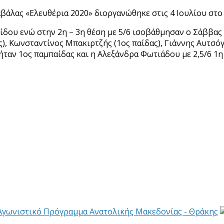
άλας «Ελευθέρια 2020» διοργανώθηκε στις 4 Ιουλίου στο
ίδου ενώ στην 2η – 3η θέση με 5/6 ισοβάθμησαν ο Σάββα
ος), Κωνσταντίνος Μπακιρτζής (1ος παίδας), Γιάννης Αυτσ
ήταν 1ος παμπαίδας και η Αλεξάνδρα Φωτιάδου με 2,5/6 1η