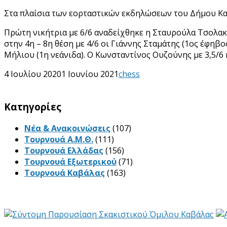
Στα πλαίσια των εορταστικών εκδηλώσεων του Δήμου Καβ
Πρώτη νικήτρια με 6/6 αναδείχθηκε η Σταυρούλα Τσολακ
στην 4η – 8η θέση με 4/6 οι Γιάννης Σταμάτης (1ος έφηβ
Μήλιου (1η νεάνιδα). Ο Κωνσταντίνος Ουζούνης με 3,5/6 
4 Ιουλίου 2020
1 Ιουνίου 2021
chess
Kατηγορίες
Νέα & Ανακοινώσεις
(107)
Τουρνουά Α.Μ.Θ.
(111)
Τουρνουά Ελλάδας
(156)
Τουρνουά Εξωτερικού
(71)
Τουρνουά Καβάλας
(163)