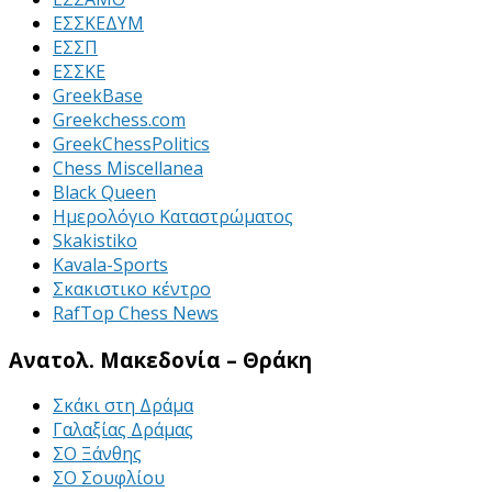
ΕΣΣΚΕΔΥΜ
ΕΣΣΠ
ΕΣΣΚΕ
GreekBase
Greekchess.com
GreekChessPolitics
Chess Miscellanea
Black Queen
Ημερολόγιο Καταστρώματος
Skakistiko
Kavala-Sports
Σκακιστικο κέντρο
RafTop Chess News
Ανατολ. Μακεδονία – Θράκη
Σκάκι στη Δράμα
Γαλαξίας Δράμας
ΣΟ Ξάνθης
ΣΟ Σουφλίου