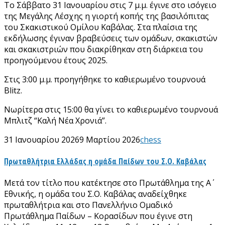
Το Σάββατο 31 Ιανουαρίου στις 7 μ.μ. έγινε στο ισόγειο
της Μεγάλης Λέσχης η γιορτή κοπής της βασιλόπιτας
του Σκακιστικού Ομίλου Καβάλας. Στα πλαίσια της
εκδήλωσης έγιναν βραβεύσεις των ομάδων, σκακιστών
και σκακιστριών που διακρίθηκαν στη διάρκεια του
προηγούμενου έτους 2025.
Στις 3:00 μ.μ. προηγήθηκε το καθιερωμένο τουρνουά
Βlitz.
Νωρίτερα στις 15:00 θα γίνει το καθιερωμένο τουρνουά
Μπλιτζ “Καλή Νέα Χρονιά”.
31 Ιανουαρίου 2026
9 Μαρτίου 2026
chess
Πρωταθλήτρια Ελλάδας η ομάδα Παίδων του Σ.Ο. Καβάλας
Μετά τον τίτλο που κατέκτησε στο Πρωτάθλημα της Α΄
Εθνικής, η ομάδα του Σ.Ο. Καβάλας αναδείχθηκε
πρωταθλήτρια και στο Πανελλήνιο Ομαδικό
Πρωτάθλημα Παίδων – Κορασίδων που έγινε στη