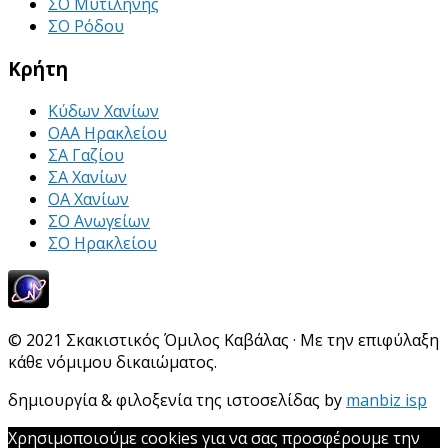
ΣΟ Μυτιλήνης
ΣΟ Ρόδου
Κρήτη
Κύδων Χανίων
ΟΑΑ Ηρακλείου
ΣΑ Γαζίου
ΣΑ Χανίων
ΟΑ Χανίων
ΣΟ Ανωγείων
ΣΟ Ηρακλείου
© 2021 Σκακιστικός Όμιλος Καβάλας · Με την επιφύλαξη
κάθε νόμιμου δικαιώματος.
δημιουργία & φιλοξενία της ιστοσελίδας by
manbiz isp
Χρησιμοποιούμε cookies για να σας προσφέρουμε την