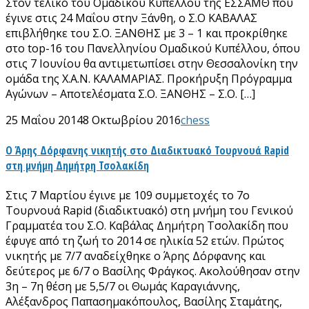
Στον τελικό του Ομαδικού Κυπέλλου της ΕΣΣΑΜΘ που
έγινε στις 24 Μαΐου στην Ξάνθη, ο Σ.Ο ΚΑΒΑΛΑΣ
επιβλήθηκε του Σ.Ο. ΞΑΝΘΗΣ με 3 – 1 και προκρίθηκε
στο top-16 του Πανελληνίου Ομαδικού Κυπέλλου, όπου
στις 7 Ιουνίου θα αντιμετωπίσει στην Θεσσαλονίκη την
ομάδα της Χ.Α.Ν. ΚΑΛΑΜΑΡΙΑΣ. Προκήρυξη Πρόγραμμα
Αγώνων – Αποτελέσματα Σ.Ο. ΞΑΝΘΗΣ – Σ.Ο. […]
25 Μαΐου 2014
8 Οκτωβρίου 2016
chess
Ο Άρης Δόρφανης νικητής στο Διαδικτυακό Τουρνουά Rapid
στη μνήμη Δημήτρη Τσολακίδη
Στις 7 Μαρτίου έγινε με 109 συμμετοχές το 7ο
Tουρνουά Rapid (διαδικτυακό) στη μνήμη του Γενικού
Γραμματέα του Σ.Ο. Καβάλας Δημήτρη Τσολακίδη που
έφυγε από τη ζωή το 2014 σε ηλικία 52 ετών. Πρώτος
νικητής με 7/7 αναδείχθηκε ο Άρης Δόρφανης και
δεύτερος με 6/7 ο Βασίλης Φράγκος. Ακολούθησαν στην
3η – 7η θέση με 5,5/7 οι Θωμάς Καραγιάννης,
Αλέξανδρος Παπασημακόπουλος, Βασίλης Σταμάτης,