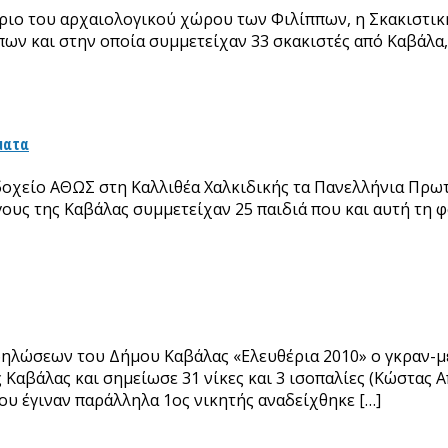
κτήριο του αρχαιολογικού χώρου των Φιλίππων, η Σκακιστ
ων και στην οποία συμμετείχαν 33 σκακιστές από Καβάλα, 
ματα
νοδοχείο ΑΘΩΣ στη Καλλιθέα Χαλκιδικής τα Πανελλήνια Πρ
όγους της Καβάλας συμμετείχαν 25 παιδιά που και αυτή τη 
δηλώσεων του Δήμου Καβάλας «Ελευθέρια 2010» ο γκραν-μ
 Καβάλας και σημείωσε 31 νίκες και 3 ισοπαλίες (Κώστας
ου έγιναν παράλληλα 1ος νικητής αναδείχθηκε […]