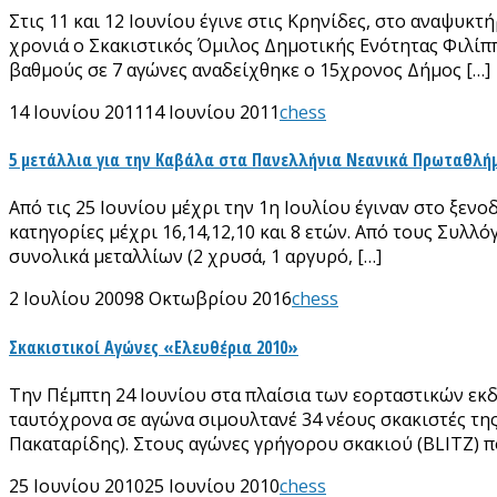
Στις 11 και 12 Ιουνίου έγινε στις Κρηνίδες, στο αναψυ
χρονιά ο Σκακιστικός Όμιλος Δημοτικής Ενότητας Φιλίππ
βαθμούς σε 7 αγώνες αναδείχθηκε ο 15χρονος Δήμος […]
14 Ιουνίου 2011
14 Ιουνίου 2011
chess
5 μετάλλια για την Καβάλα στα Πανελλήνια Νεανικά Πρωταθλή
Από τις 25 Ιουνίου μέχρι την 1η Ιουλίου έγιναν στο ξε
κατηγορίες μέχρι 16,14,12,10 και 8 ετών. Από τους Συλλ
συνολικά μεταλλίων (2 χρυσά, 1 αργυρό, […]
2 Ιουλίου 2009
8 Οκτωβρίου 2016
chess
Σκακιστικοί Αγώνες «Ελευθέρια 2010»
Την Πέμπτη 24 Ιουνίου στα πλαίσια των εορταστικών εκ
ταυτόχρονα σε αγώνα σιμουλτανέ 34 νέους σκακιστές της
Πακαταρίδης). Στους αγώνες γρήγορου σκακιού (BLITZ) π
25 Ιουνίου 2010
25 Ιουνίου 2010
chess