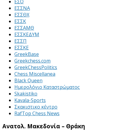
ΕΣΟ
ΕΣΣΝΑ
ΕΣΣΘΧ
ΕΣΣΚ
ΕΣΣΑΜΘ
ΕΣΣΚΕΔΥΜ
ΕΣΣΠ
ΕΣΣΚΕ
GreekBase
Greekchess.com
GreekChessPolitics
Chess Miscellanea
Black Queen
Ημερολόγιο Καταστρώματος
Skakistiko
Kavala-Sports
Σκακιστικο κέντρο
RafTop Chess News
Ανατολ. Μακεδονία – Θράκη