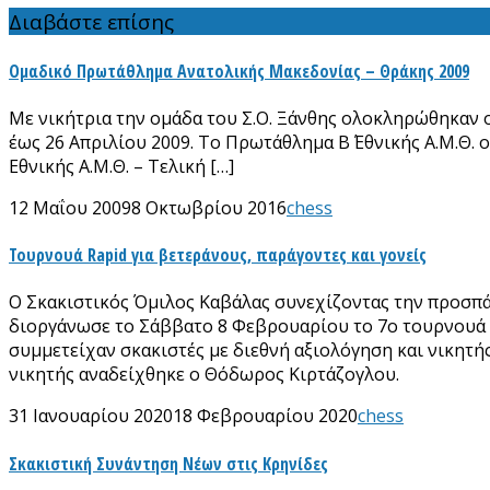
Διαβάστε επίσης
Ομαδικό Πρωτάθλημα Ανατολικής Μακεδονίας – Θράκης 2009
Με νικήτρια την ομάδα του Σ.Ο. Ξάνθης ολοκληρώθηκαν ο
έως 26 Απριλίου 2009. Το Πρωτάθλημα Β΄ Εθνικής Α.Μ.Θ.
Εθνικής Α.Μ.Θ. – Τελική […]
12 Μαΐου 2009
8 Οκτωβρίου 2016
chess
Τουρνουά Rapid για βετεράνους, παράγοντες και γονείς
Ο Σκακιστικός Όμιλος Καβάλας συνεχίζοντας την προσπάθ
διοργάνωσε το Σάββατο 8 Φεβρουαρίου το 7ο τουρνουά Ra
συμμετείχαν σκακιστές με διεθνή αξιολόγηση και νικητή
νικητής αναδείχθηκε ο Θόδωρος Κιρτάζογλου.
31 Ιανουαρίου 2020
18 Φεβρουαρίου 2020
chess
Σκακιστική Συνάντηση Νέων στις Κρηνίδες