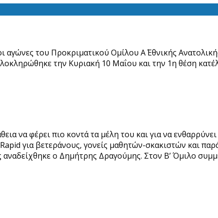
ι αγώνες του Προκριματικού Ομίλου Α΄ Εθνικής Ανατολική
 ολοκληρώθηκε την Κυριακή 10 Μαΐου και την 1η θέση κατέ
εια να φέρει πιο κοντά τα μέλη του και για να ενθαρρύνε
pid για βετεράνους, γονείς μαθητών-σκακιστών και παράγ
ς αναδείχθηκε ο Δημήτρης Δραγούμης. Στον Β’ Όμιλο συμμ