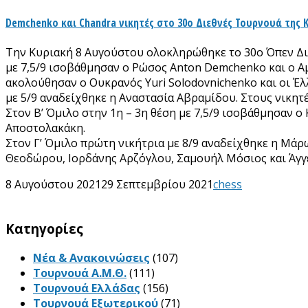
Demchenko και Chandra νικητές στο 30ο Διεθνές Τουρνουά της
Την Κυριακή 8 Αυγούστου ολοκληρώθηκε το 30ο Όπεν Διεθ
με 7,5/9 ισοβάθμησαν ο Ρώσος Anton Demchenko και ο Αμε
ακολούθησαν ο Ουκρανός Yuri Solodovnichenko και οι 
με 5/9 αναδείχθηκε η Αναστασία Αβραμίδου. Στους νικητ
Στον Β’ Όμιλο στην 1η – 3η θέση με 7,5/9 ισοβάθμησαν ο
Αποστολακάκη.
Στον Γ’ Όμιλο πρώτη νικήτρια με 8/9 αναδείχθηκε η Μάρ
Θεοδώρου, Ιορδάνης Αρζόγλου, Σαμουήλ Μόσιος και Άγγ
8 Αυγούστου 2021
29 Σεπτεμβρίου 2021
chess
Kατηγορίες
Νέα & Ανακοινώσεις
(107)
Τουρνουά Α.Μ.Θ.
(111)
Τουρνουά Ελλάδας
(156)
Τουρνουά Εξωτερικού
(71)