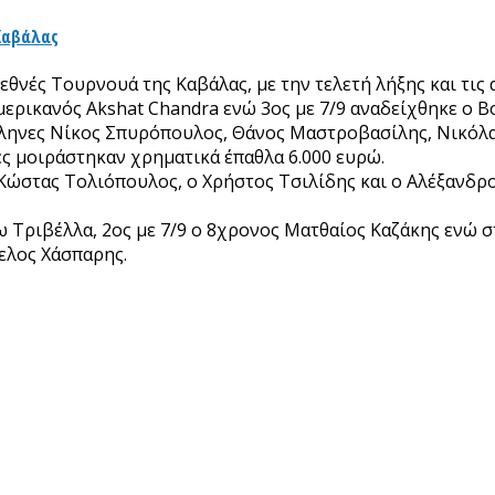
 Καβάλας
νές Τουρνουά της Καβάλας, με την τελετή λήξης και τις 
ρικανός Akshat Chandra ενώ 3ος με 7/9 αναδείχθηκε ο Βού
Έλληνες Νίκος Σπυρόπουλος, Θάνος Μαστροβασίλης, Νικόλ
ές μοιράστηκαν χρηματικά έπαθλα 6.000 ευρώ.
 Κώστας Τολιόπουλος, ο Χρήστος Τσιλίδης και ο Αλέξανδρο
ω Τριβέλλα, 2ος με 7/9 o 8χρονος Ματθαίος Καζάκης ενώ σ
ελος Χάσπαρης.