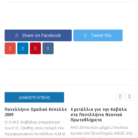
Share on Facebook
Tweet this


ΔΙΑΒΑΣΤΕ ΕΠΙΣΗΣ
Πανελλήνιο Ομαδικό Κύπελλο
4 μετάλλια για την Καβάλα
2009
στα Πανελλήνια Νεανικά
Πρωταθλήματα
Ο Ο.Φ.Σ. Καβάλας επικράτησε
Από 26 Ιουνίου μέχρι 2 Ιουλίου
του Σ.Ο. Ξάνθης στον τελικό του
έγιναν στο ξενοδοχείο ΑΘΩΣ στη
περιφερειακού Κυπέλλου Α.Μ.Θ.