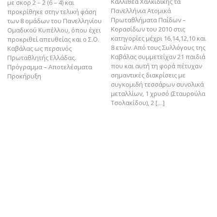
Καλλιθέα Χαλκιδικής τα
με σκορ 2 – 2 (6 – 4) και
Πανελλήνια Ατομικά
προκρίθηκε στην τελική φάση
Πρωταθλήματα Παίδων –
των 8 ομάδων του Πανελληνίου
Κορασίδων του 2010 στις
Ομαδικού Κυπέλλου, όπου έχει
κατηγορίες μέχρι 16,14,12,10 και
προκριθεί απευθείας και ο Σ.Ο.
8 ετών. Από τους Συλλόγους της
Καβάλας ως περσινός
Καβάλας συμμετείχαν 21 παιδιά
Πρωταθλητής Ελλάδας.
που και αυτή τη φορά πέτυχαν
Πρόγραμμα – Αποτελέσματα
7
σημαντικές διακρίσεις με
Προκήρυξη
συγκομιδή τεσσάρων συνολικά
μεταλλίων, 1 χρυσό (Σταυρούλα
ς
Τσολακίδου), 2 […]