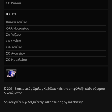
ΣΟ Ρόδου
ΚΡΗΤΗ
Κύδων Χανίων
ΟΑΑ Ηρακλείου
ΣΑ Γαζίου
ΣΑ Χανίων
ΟΑ Χανίων
ΣΟ Ανωγείων
ΣΟ Ηρακλείου
© 2021 Σκακιστικός Όμιλος Καβάλας · Με την επιφύλαξη κάθε νόμιμου
δικαιώματος.
δημιουργία & φιλοξενία της ιστοσελίδας by
manbiz isp