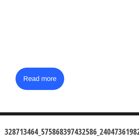
2026
Open International
Tournament
th
th
27
July - 4
August
Read more
328713464_575868397432586_2404736198