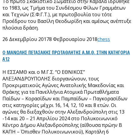
Το πρώτο Σκακιστικό Σωματείο στην Καβάλα ιδρύθηκε
το 1983, ως Τμήμα του Συνδέσμου Φίλων Γραμμάτων
και Τεχνών (Σ.Φ.Γ.Τ.), με πρωτοβουλία του τότε
Προέδρου του Βασίλη Θεοδωρίδη και αμέσως ανέπτυξε
πλούσια δράση.
26 Δεκεμβρίου 2017
8 Φεβρουαρίου 2018
chess
Ο ΜΑΝΩΛΗΣ ΠΕΤΑΣΑΚΗΣ ΠΡΩΤΑΘΛΗΤΗΣ Α.Μ.Θ. ΣΤΗΝ ΚΑΤΗΓΟΡΙΑ
Α12
Η ΕΣΣΑΜΘ και ο Μ.Γ.Σ. “O ΕΘΝΙΚΟΣ”
ΑΛΕΞΑΝΔΡΟΥΠΟΛΗΣ διοργανώνουν, τους
Προκριματικούς Αγώνες Ανατολικής Μακεδονίας και
Θράκης για τα Πανελλήνια Ατομικά Πρωταθλήματα
Παίδων – Κορασίδων και Παμπαίδων – Παγκορασίδων
στις κατηγορίες μέχρι 16, 14, 12, 10 και 8 ετών. Οι
αγώνες θα διεξαχθούν στην Αλεξανδρούπολη στις 13
-14 και 20 – 21 Απριλίου 2024 στο Πολυκοινωνικό
Κέντρο Δήμου Αλεξανδρούπολης (αίθουσα πρώην Β
ΚΑΠΗ – Όπισθεν Πολυκοινωνικού), Καρτάλη 6