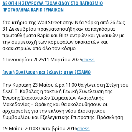
ΔΕΚΑΤΗ Η ΣΤΑΥΡΟΥΛΑ ΤΣΟΛΑΚΙΔΟΥ ΣΤΟ ΠΑΓΚΟΣΜΙΟ
ΠΡΩΤΑΘΛΗΜΑ RAPID ΓΥΝΑΙΚΩΝ
Στο κτήριο της Wall Street στην Νέα Υόρκη από 26 έως
31 Δεκεμβρίου πραγματοποιήθηκαν τα παγκόσμια
πρωταθλήματα Rapid και Blitz αντρών και γυναικών με
την συμμετοχή των κορυφαίων σκακιστών και
σκακιστριών από όλο τον κόσμο.
1 Ιανουαρίου 2025
11 Μαρτίου 2025
chess
Γενική Συνέλευση και Εκλογές στην ΕΣΣΑΜΘ
Την Κυριακή 23 Μαΐου ώρα 11.00 θα γίνει στη Στέγη του
Σ.Φ.Γ.Τ. Καβάλας η τακτική Γενική Συνέλευση της
Ένωσης Σκακιστικών Σωματείων Ανατολικής
Μακεδονίας – Θράκης και θα ακολουθήσουν οι
αρχαιρεσίες για την εκλογή νέου Διοικητικού
Συμβουλίου και Εξελεγκτικής Επιτροπής. Πρόσκληση
19 Μαΐου 2010
8 Οκτωβρίου 2016
chess