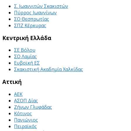
Σ. Ιωαννιτών Σκακιστών
Πύρρος Ιωαννίνων
ΣΟ Θεσπρωτίας
ΣΠΖ Κέρκυρας
Κεντρική Ελλάδα
ΣΕ Βόλου
ΣΟ Λαμίας
Ευβοϊκή ΕΣ
Σκακιστική Ακαδημία Χαλκίδας
Αττική
ΑΕΚ
ΑΣΟΠ Δίας
Ζήνων Γλυφάδας
Κότινος
Πανιώνιος
Πειραϊκός