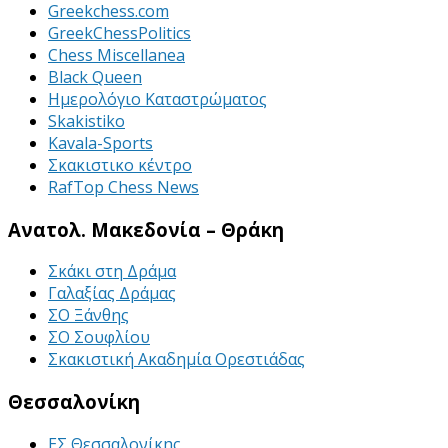
Greekchess.com
GreekChessPolitics
Chess Miscellanea
Black Queen
Ημερολόγιο Καταστρώματος
Skakistiko
Kavala-Sports
Σκακιστικο κέντρο
RafTop Chess News
Ανατολ. Μακεδονία – Θράκη
Σκάκι στη Δράμα
Γαλαξίας Δράμας
ΣΟ Ξάνθης
ΣΟ Σουφλίου
Σκακιστική Ακαδημία Ορεστιάδας
Θεσσαλονίκη
ΕΣ Θεσσαλονίκης