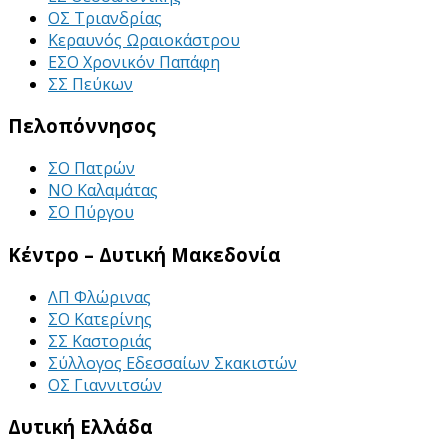
ΟΣ Τριανδρίας
Κεραυνός Ωραιοκάστρου
ΕΣΟ Χρονικόν Παπάφη
ΣΣ Πεύκων
Πελοπόννησος
ΣΟ Πατρών
ΝΟ Καλαμάτας
ΣΟ Πύργου
Κέντρο – Δυτική Μακεδονία
ΛΠ Φλώρινας
ΣΟ Κατερίνης
ΣΣ Καστοριάς
Σύλλογος Εδεσσαίων Σκακιστών
ΟΣ Γιαννιτσών
Δυτική Ελλάδα