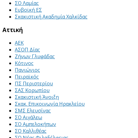
ΣΟ Λαμίας
Ευβοϊκή ΕΣ
Σκακιστική Ακαδημία Χαλκίδας
Αττική
ΑΕΚ
ΑΣΟΠ Δίας
Ζήνων Γλυφάδας
Κότινος
Πανιώνιος
Πειραϊκός
ΠΣ Περιστερίου
ΣΑΣ Κορωπίου
Σκακιστική Άνοιξη
Σκακ. Επικοινωνία Ηρακλείου
ΣΜΣ Ελευσίνας
ΣΟ Αιγάλεω
ΣΟ Αμπελοκήπων
ΣΟ Καλλιθέας
ΣΟ Νέας Φιλαδέλφειας