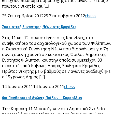
θα έχουν δικαίωμα συμμετοχής στους αγώνες. Στους 3
πρώτους νικητές και […]
25 Σεπτεμβρίου 2012
25 Σεπτεμβρίου 2012
chess
Σκακιστική Συνάντηση Νέων στις Κρηνίδες
Στις 11 και 12 Ιουνίου έγινε στις Κρηνίδες, στο
αναψυκτήριο του αρχαιολογικού χώρου των Φιλίππων,
η Σκακιστική Συνάντηση Νέων που διοργάνωσε για 7η
συνεχόμενη χρονιά ο Σκακιστικός Όμιλος Δημοτικής
Ενότητας Φιλίππων και στην οποία συμμετείχαν 33
σκακιστές από Καβάλα, Δράμα, Ξάνθη και Κρηνίδες.
Πρώτος νικητής με 6 βαθμούς σε 7 αγώνες αναδείχθηκε
ο 15χρονος Δήμος […]
14 Ιουνίου 2011
14 Ιουνίου 2011
chess
6οι Πανθασιακοί Αγώνες Παίδων – Κορασίδων
Την Κυριακή 11 Μαΐου έγιναν στο Δημοτικό Σχολείο