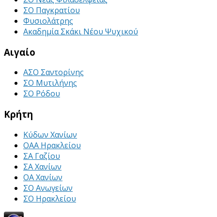
ΣΟ Παγκρατίου
Φυσιολάτρης
Ακαδημία Σκάκι Νέου Ψυχικού
Αιγαίο
ΑΣΟ Σαντορίνης
ΣΟ Μυτιλήνης
ΣΟ Ρόδου
Κρήτη
Κύδων Χανίων
ΟΑΑ Ηρακλείου
ΣΑ Γαζίου
ΣΑ Χανίων
ΟΑ Χανίων
ΣΟ Ανωγείων
ΣΟ Ηρακλείου