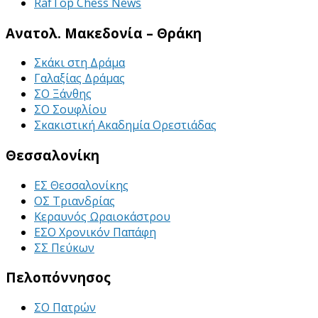
RafTop Chess News
Ανατολ. Μακεδονία – Θράκη
Σκάκι στη Δράμα
Γαλαξίας Δράμας
ΣΟ Ξάνθης
ΣΟ Σουφλίου
Σκακιστική Ακαδημία Ορεστιάδας
Θεσσαλονίκη
ΕΣ Θεσσαλονίκης
ΟΣ Τριανδρίας
Κεραυνός Ωραιοκάστρου
ΕΣΟ Χρονικόν Παπάφη
ΣΣ Πεύκων
Πελοπόννησος
ΣΟ Πατρών