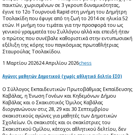
παικτών, χωρισμένων σε 3 γκρουπ δυναμικότητας,
έγινε το 12ο Tουρνουά Rapid στη μνήμη του Δημήτρη
Τσολακίδη που έφυγε από τη ζωή το 2014 σε ηλικία 52
ετών. Η μνήμη του τιμάται για την προσφορά του ως
γενικού γραμματέα του Συλλόγου αλλά και επειδή ήταν
ο πρώτος που συνέβαλε καθοριστικά στην εντυπωσιακή
εξέλιξη της κόρης του παγκόσμιας πρωταθλήτριας
Σταυρούλας Τσολακίδου.
1 Μαρτίου 2026
24 Απριλίου 2026
chess
Αγώνες μαθητών Δημοτικού (χωρίς αθλητικό δελτίο ΕΣΟ)
Ο Σύλλογος Εκπαιδευτικών Πρωτοβάθμιας Εκπαίδευσης
Καβάλας, η Ένωση Γονέων και Κηδεμόνων Δήμου
Καβάλας και ο Σκακιστικός Όμιλος Καβάλας
διοργανώνουν στις 28, 29 και 30 Σεπτεμβρίου
σκακιστικούς αγώνες για μαθητές των Δημοτικών
Σχολείων. Οι σκακιστές και οι σκακίστριες του
Σκακιστικού Ομίλου, κάτοχοι αθλητικού δελτίου, δεν