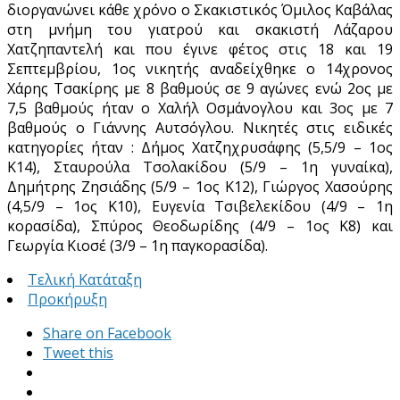
διοργανώνει κάθε χρόνο ο Σκακιστικός Όμιλος Καβάλας
στη μνήμη του γιατρού και σκακιστή Λάζαρου
Χατζηπαντελή και που έγινε φέτος στις 18 και 19
Σεπτεμβρίου, 1ος νικητής αναδείχθηκε ο 14χρονος
Χάρης Τσακίρης με 8 βαθμούς σε 9 αγώνες ενώ 2ος με
7,5 βαθμούς ήταν ο Χαλήλ Οσμάνογλου και 3ος με 7
βαθμούς ο Γιάννης Αυτσόγλου. Νικητές στις ειδικές
κατηγορίες ήταν : Δήμος Χατζηχρυσάφης (5,5/9 – 1ος
Κ14), Σταυρούλα Τσολακίδου (5/9 – 1η γυναίκα),
Δημήτρης Ζησιάδης (5/9 – 1ος Κ12), Γιώργος Χασούρης
(4,5/9 – 1ος Κ10), Ευγενία Τσιβελεκίδου (4/9 – 1η
κορασίδα), Σπύρος Θεοδωρίδης (4/9 – 1ος Κ8) και
Γεωργία Κιοσέ (3/9 – 1η παγκορασίδα).
Τελική Κατάταξη
Προκήρυξη
Share on Facebook
Tweet this