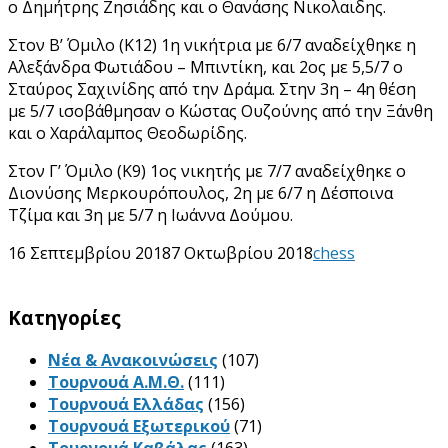
ο Δημήτρης Ζησιάδης και ο Θανάσης Νικολαιδης.
Στον Β’ Όμιλο (Κ12) 1η νικήτρια με 6/7 αναδείχθηκε η
Αλεξάνδρα Φωτιάδου – Μπιντίκη, και 2ος με 5,5/7 ο
Σταύρος Σαχινίδης από την Δράμα. Στην 3η – 4η θέση
με 5/7 ισοβάθμησαν ο Κώστας Ουζούνης από την Ξάνθη
και ο Χαράλαμπος Θεοδωρίδης.
Στον Γ’ Όμιλο (Κ9) 1ος νικητής με 7/7 αναδείχθηκε ο
Διονύσης Μερκουρόπουλος, 2η με 6/7 η Δέσποινα
Τζίμα και 3η με 5/7 η Ιωάννα Δούμου.
16 Σεπτεμβρίου 2018
7 Οκτωβρίου 2018
chess
Kατηγορίες
Νέα & Ανακοινώσεις
(107)
Τουρνουά Α.Μ.Θ.
(111)
Τουρνουά Ελλάδας
(156)
Τουρνουά Εξωτερικού
(71)
Τουρνουά Καβάλας
(163)