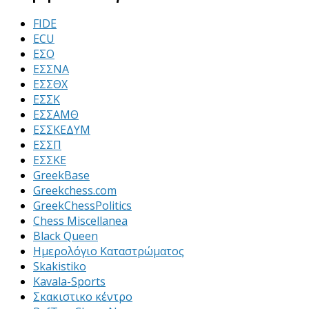
FIDE
ECU
ΕΣΟ
ΕΣΣΝΑ
ΕΣΣΘΧ
ΕΣΣΚ
ΕΣΣΑΜΘ
ΕΣΣΚΕΔΥΜ
ΕΣΣΠ
ΕΣΣΚΕ
GreekBase
Greekchess.com
GreekChessPolitics
Chess Miscellanea
Black Queen
Ημερολόγιο Καταστρώματος
Skakistiko
Kavala-Sports
Σκακιστικο κέντρο