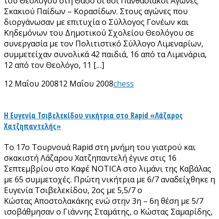
του Θεολόγου στη Θάσο οι 6οι Πανθασιακοί Αγώνες
Σκακιού Παίδων – Κορασίδων. Στους αγώνες που
διοργάνωσαν με επιτυχία ο Σύλλογος Γονέων και
Κηδεμόνων του Δημοτικού Σχολείου Θεολόγου σε
συνεργασία με τον Πολιτιστικό Σύλλογο Λιμεναρίων,
συμμετείχαν συνολικά 42 παιδιά, 16 από τα Λιμενάρια,
12 από τον Θεολόγο, 11 […]
12 Μαΐου 2008
12 Μαΐου 2008
chess
Η Ευγενία Τσιβελεκίδου νικήτρια στο Rapid «Λάζαρος
Χατζηπαντελής»
Το 17ο Τουρνουά Rapid στη μνήμη του γιατρού και
σκακιστή Λάζαρου Χατζηπαντελή έγινε στις 16
Σεπτεμβρίου στο Καφέ NOTICA στο λιμάνι της Καβάλας
με 65 συμμετοχές. Πρώτη νικήτρια με 6/7 αναδείχθηκε η
Ευγενία Τσιβελεκίδου, 2ος με 5,5/7 ο
Κώστας Αποστολακάκης ενώ στην 3η – 6η θέση με 5/7
ισοβάθμησαν ο Γιάννης Σταμάτης, ο Κώστας Σαμαρίδης,