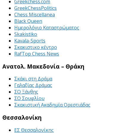
Greekchess.com
GreekChessPolitics
Chess Miscellanea
Black Queen
Ημερολόγιο Καταστρώματος
Skakistiko
Kavala-Sports
Σκακιστικο κέντρο
RafTop Chess News
Ανατολ. Μακεδονία – Θράκη
Σκάκι στη Δράμα
Γαλαξίας Δράμας
ΣΟ Ξάνθης
ΣΟ Σουφλίου
Σκακιστική Ακαδημία Ορεστιάδας
Θεσσαλονίκη
ΕΣ Θεσσαλονίκης