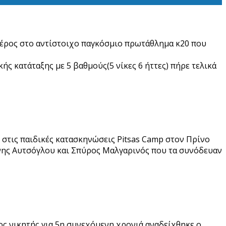
έρος στο αντίστοιχο παγκόσμιο πρωτάθλημα κ20 που
κής κατάταξης με 5 βαθμούς(5 νίκες 6 ήττες) πήρε τελικά
στις παιδικές κατασκηνώσεις Pitsas Camp στον Πρίνο
άννης Αυτσόγλου και Σπύρος Μαλγαρινός που τα συνόδευαν
ς νικητής για 5η συνεχόμενη χρονιά αναδείχθηκε ο