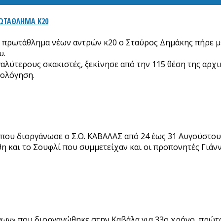
ΡΩΤΑΘΛΗΜΑ Κ20
ο πρωτάθλημα νέων αντρών κ20 ο Σταύρος Δημάκης πήρε μ
υ.
εγαλύτερους σκακιστές, ξεκίνησε από την 115 θέση της αρχι
ιολόγηση.
που διοργάνωσε ο Σ.Ο. ΚΑΒΑΛΑΣ από 24 έως 31 Αυγούστου 
νθη και το Σουφλί που συμμετείχαν και οι προπονητές Γι
ων» που διοργανώθηκε στην Καβάλα για 33ο χρόνο, πρώτο