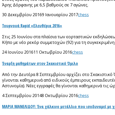
Άρης Δόρφανης με 6,5 βαθμούς σε 7 αγώνες.
30 Δεκεμβρίου 2016
9 Ιανουαρίου 2017
chess
Τουρνουά Rapid «Ελευθέρια 2016»
Στις 25 Ιουνίου στα πλαίσια των εορταστικών εκδηλώσε
Κήπο με νέο ρεκόρ συμμετοχών (92) για τη συγκεκριμέν
24 Ιουνίου 2016
11 Οκτωβρίου 2016
chess
Έναρξη μαθημάτων στον Σκακιστικό Όμιλο
Από την Δευτέρα 8 Σεπτεμβρίου αρχίζει στο Σκακιστικό
γίνονται καθημερινά από ειδικούς έμπειρους εκπαιδευτέ
Αστυνομία). Νέες εγγραφές θα γίνονται καθημερινά τις ώ
4 Σεπτεμβρίου 2014
8 Οκτωβρίου 2016
chess
ΜΑΡΙΑ ΜΑΝΕΛΙΔΟΥ: Ένα χάλκινο μετάλλιο που ισοδυναμεί με 