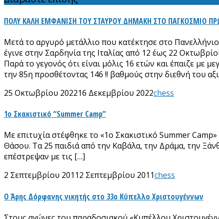
ΠΟΛΥ ΚΑΛΗ ΕΜΦΑΝΙΣΗ ΤΟΥ ΣΤΑΥΡΟΥ ΔΗΜΑΚΗ ΣΤΟ ΠΑΓΚΟΣΜΙΟ Π
Μετά το αργυρό μετάλλιο που κατέκτησε στο Πανελλήνι
έγινε στην Σαρδηνία της Ιταλίας από 12 έως 22 Οκτωβρίο
Παρά το γεγονός ότι είναι μόλις 16 ετών και έπαιζε με μ
την 85η προσθέτοντας 146 !! βαθμούς στην διεθνή του αξ
25 Οκτωβρίου 2022
16 Δεκεμβρίου 2022
chess
1ο Σκακιστικό “Summer Camp”
Με επιτυχία στέφθηκε το «1ο Σκακιστικό Summer Camp» 
Θάσου. Τα 25 παιδιά από την Καβάλα, την Δράμα, την Ξά
επέστρεψαν με τις […]
2 Σεπτεμβρίου 2011
2 Σεπτεμβρίου 2011
chess
Ο Άρης Δόρφανης νικητής στο 33ο Κύπελλο Χριστουγέννων
Στους αγώνες του παραδοσιακού «Κυπέλλου Χριστουγένν