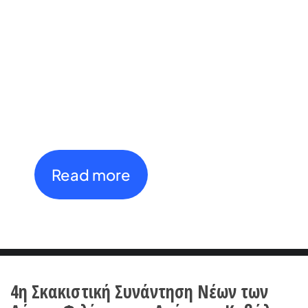
2026
Open International
Tournament
th
th
27
July - 4
August
Read more
4η Σκακιστική Συνάντηση Νέων των