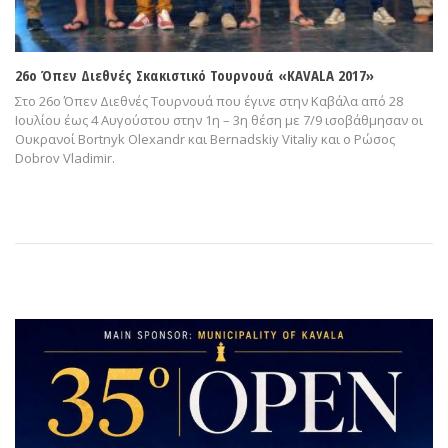
26ο Όπεν Διεθνές Σκακιστικό Τουρνουά «KAVALA 2017»
Στο 26ο Όπεν Διεθνές Τουρνουά που έγινε στην Καβάλα από 28
Ιουλίου έως 4 Αυγούστου στην 1η – 3η θέση με 7/9 ισοβάθμησαν οι
Ουκρανοί Bortnyk Olexandr και Bernadskiy Vitaliy και ο Ρώσος
Dobrov Vladimir.