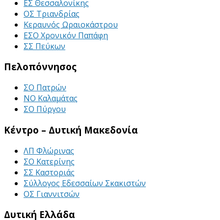
ΕΣ Θεσσαλονίκης
ΟΣ Τριανδρίας
Κεραυνός Ωραιοκάστρου
ΕΣΟ Χρονικόν Παπάφη
ΣΣ Πεύκων
Πελοπόννησος
ΣΟ Πατρών
ΝΟ Καλαμάτας
ΣΟ Πύργου
Κέντρο – Δυτική Μακεδονία
ΛΠ Φλώρινας
ΣΟ Κατερίνης
ΣΣ Καστοριάς
Σύλλογος Εδεσσαίων Σκακιστών
ΟΣ Γιαννιτσών
Δυτική Ελλάδα