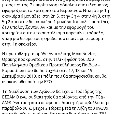
μισός πόντος. Σε περίπτωση ισόπαλου αποτελέσματος
εφαρμόζεται το κριτήριο του Βερολίνου: Νίκη στην 1η
σκακιέρα 6 μονάδες, στη 2η 5, στην 3η 4, στην 4η 3, στην
5η 2 και στην 6η σκακιέρα 1 μονάδα. Ισόπαλες παρτίδες
δεν υπολογίζονται. Αν και με την εφαρμογή του
κριτηρίου αυτού το αποτέλεσμα παραμένει ισόπαλο,
νικήτρια θεωρείται η ομάδα που έπαιξε με τα μαύρα
στην 1η σκακιέρα.
Η πρωταθλήτρια ομάδα Ανατολικής Μακεδονίας –
Θράκης προκρίνεται στην τελική φάση του 3ου
Πανελληνίου Ομαδικού Πρωταθλήματος Παίδων –
Κορασίδων που θα διεξαχθεί στις 17, 18 και 19
Δεκεμβρίου 2010, σε πόλη που θα αποφασισθεί και θα
ανακοινωθεί από την ΕΣΟ.
Τη Διεύθυνση των Αγώνων θα έχει ο Πρόεδρος της
ΕΣΣΑΜΘ ενώ οι διαιτητές θα ορίζονται από την ΤΕΔ-
ΑΜΘ. Ένσταση κατά απόφασης διαιτητή υποβάλλεται με
παράβολο 90 €, μέχρι 24 ώρες μετά τη λήξη του αγώνα
και εκδικάζεται από την Επιτροπή Ενστάσεων της ΤΕΔ-