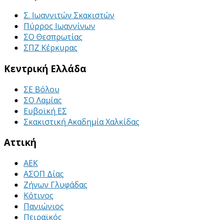
Σ. Ιωαννιτών Σκακιστών
Πύρρος Ιωαννίνων
ΣΟ Θεσπρωτίας
ΣΠΖ Κέρκυρας
Κεντρική Ελλάδα
ΣΕ Βόλου
ΣΟ Λαμίας
Ευβοϊκή ΕΣ
Σκακιστική Ακαδημία Χαλκίδας
Αττική
ΑΕΚ
ΑΣΟΠ Δίας
Ζήνων Γλυφάδας
Κότινος
Πανιώνιος
Πειραϊκός