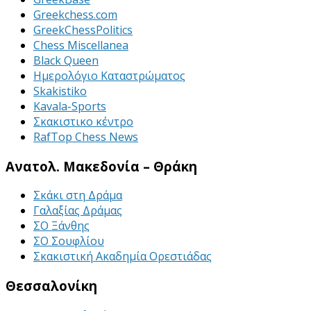
Greekchess.com
GreekChessPolitics
Chess Miscellanea
Black Queen
Ημερολόγιο Καταστρώματος
Skakistiko
Kavala-Sports
Σκακιστικο κέντρο
RafTop Chess News
Ανατολ. Μακεδονία – Θράκη
Σκάκι στη Δράμα
Γαλαξίας Δράμας
ΣΟ Ξάνθης
ΣΟ Σουφλίου
Σκακιστική Ακαδημία Ορεστιάδας
Θεσσαλονίκη