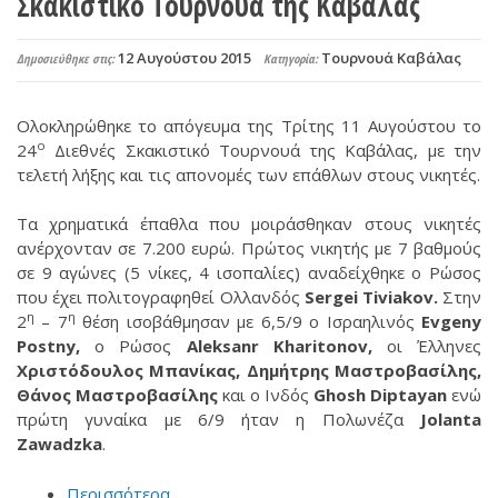
Σκακιστικό Τουρνουά της Καβάλας
12 Αυγούστου 2015
Τουρνουά Καβάλας
Δημοσιεύθηκε στις:
Κατηγορία:
Ολοκληρώθηκε το απόγευμα της Τρίτης 11 Αυγούστου το
ο
24
Διεθνές Σκακιστικό Τουρνουά της Καβάλας, με την
τελετή λήξης και τις απονομές των επάθλων στους νικητές.
Τα χρηματικά έπαθλα που μοιράσθηκαν στους νικητές
ανέρχονταν σε 7.200 ευρώ. Πρώτος νικητής με 7 βαθμούς
σε 9 αγώνες (5 νίκες, 4 ισοπαλίες) αναδείχθηκε ο Ρώσος
που έχει πολιτογραφηθεί Ολλανδός
Sergei
Tiviakov
.
Στην
η
η
2
– 7
θέση ισοβάθμησαν με 6,5/9 ο Ισραηλινός
Evgeny
Postny
,
ο Ρώσος
Aleksanr
Kharitonov
,
οι Έλληνες
Χριστόδουλος Μπανίκας,
Δημήτρης Μαστροβασίλης,
Θάνος Μαστροβασίλης
και ο Ινδός
Ghosh
Diptayan
ενώ
πρώτη γυναίκα με 6/9 ήταν η Πολωνέζα
Jolanta
Zawadzka
.
Περισσότερα