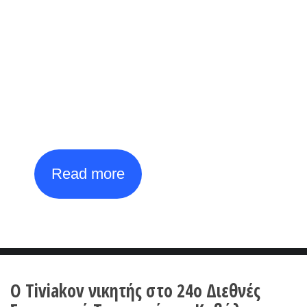
2026
Open International
Tournament
th
th
27
July - 4
August
Read more
Ο Tiviakov νικητής στο 24ο Διεθνές