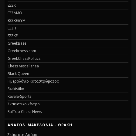
ΕΣΣΚ
ΕΣΣΑΜΘ
ΕΣΣΚΕΔΥΜ
ΕΣΣΠ
ΕΣΣΚΕ
GreekBase
Greekchess.com
GreekChessPolitics
Chess Miscellanea
Black Queen
Ημερολόγιο Καταστρώματος
Skakistiko
Kavala-Sports
Σκακιστικο κέντρο
RafTop Chess News
ΑΝΑΤΟΛ. ΜΑΚΕΔΟΝΙΑ – ΘΡΑΚΗ
Σκάκι στη Δράμα