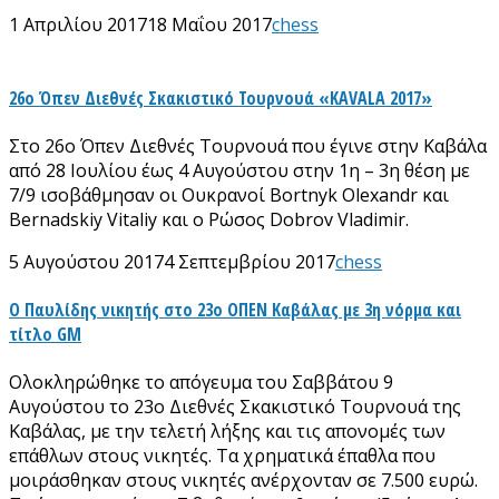
1 Απριλίου 2017
18 Μαΐου 2017
chess
26ο Όπεν Διεθνές Σκακιστικό Τουρνουά «KAVALA 2017»
Στο 26ο Όπεν Διεθνές Τουρνουά που έγινε στην Καβάλα
από 28 Ιουλίου έως 4 Αυγούστου στην 1η – 3η θέση με
7/9 ισοβάθμησαν οι Ουκρανοί Bortnyk Olexandr και
Bernadskiy Vitaliy και ο Ρώσος Dobrov Vladimir.
5 Αυγούστου 2017
4 Σεπτεμβρίου 2017
chess
Ο Παυλίδης νικητής στο 23ο ΟΠΕΝ Καβάλας με 3η νόρμα και
τίτλο GM
Ολοκληρώθηκε το απόγευμα του Σαββάτου 9
Αυγούστου το 23ο Διεθνές Σκακιστικό Τουρνουά της
Καβάλας, με την τελετή λήξης και τις απονομές των
επάθλων στους νικητές. Τα χρηματικά έπαθλα που
μοιράσθηκαν στους νικητές ανέρχονταν σε 7.500 ευρώ.