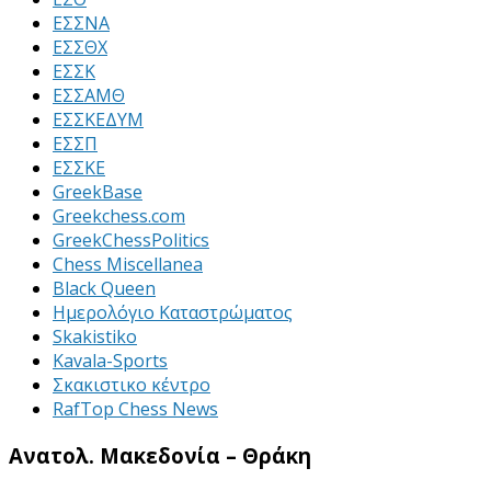
ΕΣΣΝΑ
ΕΣΣΘΧ
ΕΣΣΚ
ΕΣΣΑΜΘ
ΕΣΣΚΕΔΥΜ
ΕΣΣΠ
ΕΣΣΚΕ
GreekBase
Greekchess.com
GreekChessPolitics
Chess Miscellanea
Black Queen
Ημερολόγιο Καταστρώματος
Skakistiko
Kavala-Sports
Σκακιστικο κέντρο
RafTop Chess News
Ανατολ. Μακεδονία – Θράκη