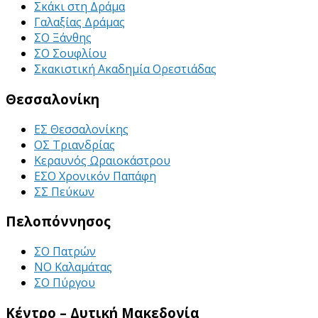
Σκάκι στη Δράμα
Γαλαξίας Δράμας
ΣΟ Ξάνθης
ΣΟ Σουφλίου
Σκακιστική Ακαδημία Ορεστιάδας
Θεσσαλονίκη
ΕΣ Θεσσαλονίκης
ΟΣ Τριανδρίας
Κεραυνός Ωραιοκάστρου
ΕΣΟ Χρονικόν Παπάφη
ΣΣ Πεύκων
Πελοπόννησος
ΣΟ Πατρών
ΝΟ Καλαμάτας
ΣΟ Πύργου
Κέντρο – Δυτική Μακεδονία