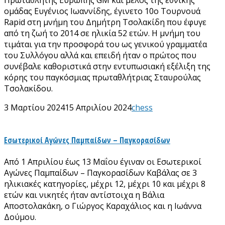
ομάδας Ευγένιος Ιωαννίδης, έγινετο 10ο Tουρνουά
Rapid στη μνήμη του Δημήτρη Τσολακίδη που έφυγε
από τη ζωή το 2014 σε ηλικία 52 ετών. Η μνήμη του
τιμάται για την προσφορά του ως γενικού γραμματέα
του Συλλόγου αλλά και επειδή ήταν ο πρώτος που
συνέβαλε καθοριστικά στην εντυπωσιακή εξέλιξη της
κόρης του παγκόσμιας πρωταθλήτριας Σταυρούλας
Τσολακίδου.
3 Μαρτίου 2024
15 Απριλίου 2024
chess
Εσωτερικοί Αγώνες Παμπαίδων – Παγκορασίδων
Από 1 Απριλίου έως 13 Μαΐου έγιναν οι Εσωτερικοί
Αγώνες Παμπαίδων – Παγκορασίδων Καβάλας σε 3
ηλικιακές κατηγορίες, μέχρι 12, μέχρι 10 και μέχρι 8
ετών και νικητές ήταν αντίστοιχα η Βάλια
Αποστολακάκη, ο Γιώργος Καραχάλιος και η Ιωάννα
Δούμου.