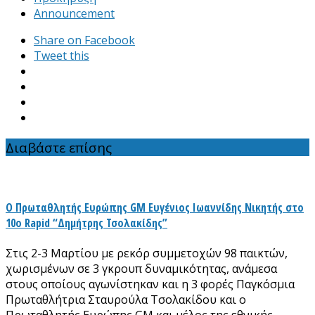
Announcement
Share on Facebook
Tweet this
Διαβάστε επίσης
Ο Πρωταθλητής Ευρώπης GM Ευγένιος Ιωαννίδης Νικητής στο
10ο Rapid “Δημήτρης Τσολακίδης”
Στις 2-3 Μαρτίου με ρεκόρ συμμετοχών 98 παικτών,
χωρισμένων σε 3 γκρουπ δυναμικότητας, ανάμεσα
στους οποίους αγωνίστηκαν και η 3 φορές Παγκόσμια
Πρωταθλήτρια Σταυρούλα Τσολακίδου και ο
Πρωταθλητής Ευρώπης GM και μέλος της εθνικής