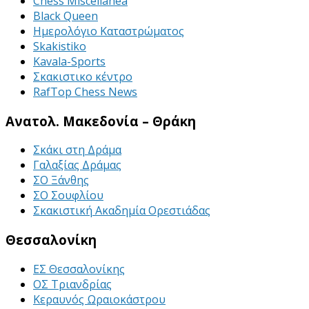
Chess Miscellanea
Black Queen
Ημερολόγιο Καταστρώματος
Skakistiko
Kavala-Sports
Σκακιστικο κέντρο
RafTop Chess News
Ανατολ. Μακεδονία – Θράκη
Σκάκι στη Δράμα
Γαλαξίας Δράμας
ΣΟ Ξάνθης
ΣΟ Σουφλίου
Σκακιστική Ακαδημία Ορεστιάδας
Θεσσαλονίκη
ΕΣ Θεσσαλονίκης
ΟΣ Τριανδρίας
Κεραυνός Ωραιοκάστρου