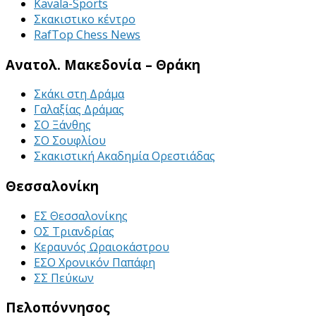
Kavala-Sports
Σκακιστικο κέντρο
RafTop Chess News
Ανατολ. Μακεδονία – Θράκη
Σκάκι στη Δράμα
Γαλαξίας Δράμας
ΣΟ Ξάνθης
ΣΟ Σουφλίου
Σκακιστική Ακαδημία Ορεστιάδας
Θεσσαλονίκη
ΕΣ Θεσσαλονίκης
ΟΣ Τριανδρίας
Κεραυνός Ωραιοκάστρου
ΕΣΟ Χρονικόν Παπάφη
ΣΣ Πεύκων
Πελοπόννησος