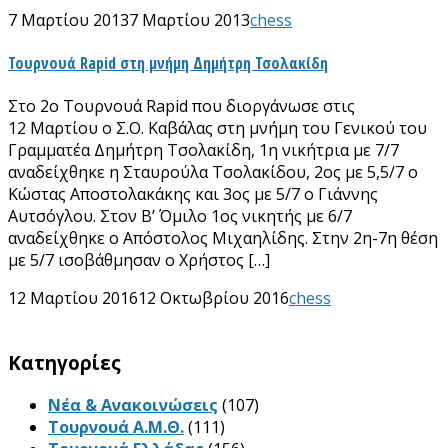
7 Μαρτίου 2013
7 Μαρτίου 2013
chess
Τουρνουά Rapid στη μνήμη Δημήτρη Τσολακίδη
Στο 2ο Tουρνουά Rapid που διοργάνωσε στις
12 Μαρτίου ο Σ.Ο. Καβάλας στη μνήμη του Γενικού του
Γραμματέα Δημήτρη Τσολακίδη, 1η νικήτρια με 7/7
αναδείχθηκε η Σταυρούλα Τσολακίδου, 2ος με 5,5/7 ο
Κώστας Αποστολακάκης και 3ος με 5/7 ο Γιάννης
Αυτσόγλου. Στον Β’ Όμιλο 1ος νικητής με 6/7
αναδείχθηκε ο Απόστολος Μιχαηλίδης. Στην 2η-7η θέση
με 5/7 ισοβάθμησαν ο Χρήστος […]
12 Μαρτίου 2016
12 Οκτωβρίου 2016
chess
Kατηγορίες
Νέα & Ανακοινώσεις
(107)
Τουρνουά Α.Μ.Θ.
(111)