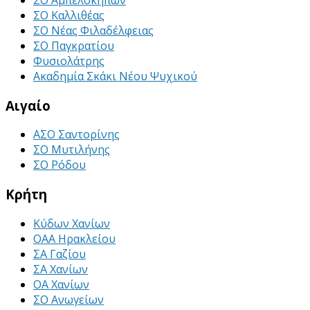
ΣΟ Καλλιθέας
ΣΟ Νέας Φιλαδέλφειας
ΣΟ Παγκρατίου
Φυσιολάτρης
Ακαδημία Σκάκι Νέου Ψυχικού
Αιγαίο
ΑΣΟ Σαντορίνης
ΣΟ Μυτιλήνης
ΣΟ Ρόδου
Κρήτη
Κύδων Χανίων
ΟΑΑ Ηρακλείου
ΣΑ Γαζίου
ΣΑ Χανίων
ΟΑ Χανίων
ΣΟ Ανωγείων