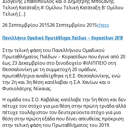
Διογένης Σπαθόπουλος και ο Δημήτρης Μποζάνης.
Τελική Κατάταξη A’ Ομίλου Τελική Κατάταξη Β’ Ομίλου
Τελική […]
26 Σεπτεμβρίου 2015
26 Σεπτεμβρίου 2015
chess
Πανελλήνιο Ομαδικό Πρωτάθλημα Παίδων – Κορασίδων 2018
Στην τελική φάση του Πανελλήνιου Ομαδικού
Πρωταθλήματος Παίδων – Κορασίδων που έγινε από 20
έως 23 Δεκεμβρίου στο ξενοδοχείο ΦΙΛΙΠΠΕΙΟ στη
Θεσσαλονίκη με τη συμμετοχή 20 ομάδων,
πρωταθλήτρια αναδείχθηκε η Ε.Σ. Θεσσαλονίκης, ενώ
την 2η και 3η θέση κατέλαβαν η Σ.Α. Χανίων και ο
Φυσιολάτρης Νίκαιας.
Η ομάδα του Σ.Ο. Καβάλας κατέλαβε την 5η θέση και δεν
πέτυχε τον στόχο για μια θέση στην πρώτη τριάδα αλλά
πέτυχε τουλάχιστον τον δευτερεύοντα στόχο για μια
θέση στην πρώτη εξάδα που δίνει απευθείας πρόκριση
στην τελική φάση του Πρωταθλήματος του 2019.