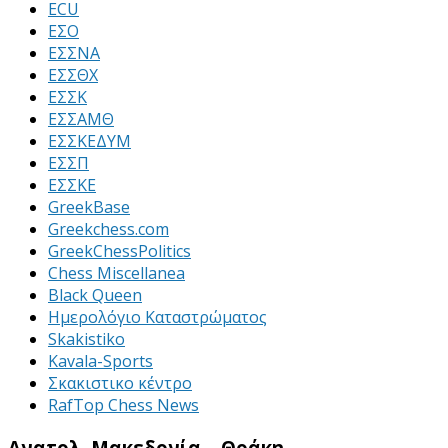
ECU
ΕΣΟ
ΕΣΣΝΑ
ΕΣΣΘΧ
ΕΣΣΚ
ΕΣΣΑΜΘ
ΕΣΣΚΕΔΥΜ
ΕΣΣΠ
ΕΣΣΚΕ
GreekBase
Greekchess.com
GreekChessPolitics
Chess Miscellanea
Black Queen
Ημερολόγιο Καταστρώματος
Skakistiko
Kavala-Sports
Σκακιστικο κέντρο
RafTop Chess News
Ανατολ. Μακεδονία – Θράκη