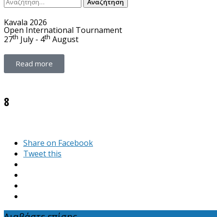
Kavala 2026
Open International Tournament
th
th
27
July - 4
August
Read more
8
Share on Facebook
Tweet this
Διαβάστε επίσης