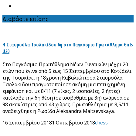
Διαβάστε επίσης
Η Σταυρούλα Τσολακίδου 6η στο Παγκόσμιο Πρωτάθλημα Girls
U20
Στο Παγκόσμιο Πρωτάθλημα Νέων Γυναικών μέχρι 20
ετών που έγινε από 5 έως 15 Σεπτεμβρίου στο Κοτζάελι
της Τουρκίας, η 18χρονη Καβαλιώτισσα Σταυρούλα
Τσολακίδου πραγματοποίησε ακόμη μια πετυχημένη
εμφάνιση και με 8/11 (7 νίκες, 2 ισοπαλίες, 2 ήττες)
κατέλαβε την 6η θέση (σε ισοβαθμία με 3η) ανάμεσα σε
98 σκακίστριες από 43 χώρες. Πρωταθλήτρια με 8,5/11
αναδείχθηκε η Ρωσίδα Aleksandra Maltsevskaya.
16 Σεπτεμβρίου 2018
1 Οκτωβρίου 2018
chess