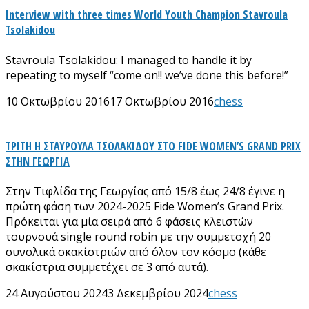
Interview with three times World Youth Champion Stavroula
Tsolakidou
Stavroula Tsolakidou: I managed to handle it by
repeating to myself “come on!! we’ve done this before!”
10 Οκτωβρίου 2016
17 Οκτωβρίου 2016
chess
ΤΡΙΤΗ Η ΣΤΑΥΡΟΥΛΑ ΤΣΟΛΑΚΙΔΟΥ ΣΤΟ FIDE WOMEN’S GRAND PRIX
ΣΤΗΝ ΓΕΩΡΓΙΑ
Στην Τιφλίδα της Γεωργίας από 15/8 έως 24/8 έγινε η
πρώτη φάση των 2024-2025 Fide Women’s Grand Prix.
Πρόκειται για μία σειρά από 6 φάσεις κλειστών
τουρνουά single round robin με την συμμετοχή 20
συνολικά σκακίστριών από όλον τον κόσμο (κάθε
σκακίστρια συμμετέχει σε 3 από αυτά).
24 Αυγούστου 2024
3 Δεκεμβρίου 2024
chess