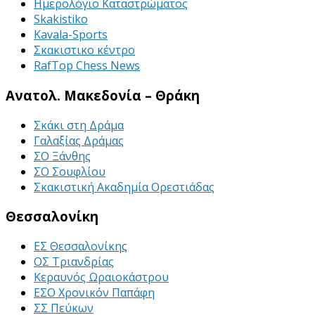
Ημερολόγιο Καταστρώματος
Skakistiko
Kavala-Sports
Σκακιστικο κέντρο
RafTop Chess News
Ανατολ. Μακεδονία – Θράκη
Σκάκι στη Δράμα
Γαλαξίας Δράμας
ΣΟ Ξάνθης
ΣΟ Σουφλίου
Σκακιστική Ακαδημία Ορεστιάδας
Θεσσαλονίκη
ΕΣ Θεσσαλονίκης
ΟΣ Τριανδρίας
Κεραυνός Ωραιοκάστρου
ΕΣΟ Χρονικόν Παπάφη
ΣΣ Πεύκων