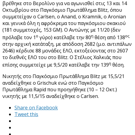
βρέθηκε στο Βερολίνο για να αγωνισθεί στις 13 και 14
Οκτωβρίου στο Παγκόσμιο Πρωτάθλημα Blitz, όπου
συμμετείχαν o Carlsen, o Anand, o Kramnik, o Aronian
και γενικά όλη η αφρόκρεμα του παγκόσμιου σκακιού
(181 συμμετοχές, 153 GM). Ο Αντώνης με 11/20 (δεν
ο
η
ος
πρόλαβε τον 1
γύρο) κατέλαβε την 80
θέση από 138
στην αρχική κατάταξη, με απόδοση 2682 (μ.ο. αντιπάλων
2646) κέρδισε 88 μονάδες ΕΛΟ, εκτοξεύοντας στο 2607
το διεθνές ΕΛΟ του στο Blitz. Ο Στέλιος Χαλκιάς που
η
επίσης συμμετείχε με 9,5/20 κατέλαβε την 139
θέση.
Νικητής στο Παγκόσμιο Πρωτάθλημα Blitz με 15,5/21
αναδείχθηκε ο Grischuk ενώ στο Παγκόσμιο
Πρωτάθλημα Rapid που προηγήθηκε (10 – 12 Οκτ.)
νικητής με 11,5/15 αναδείχθηκε ο Carlsen.
Share on Facebook
Tweet this