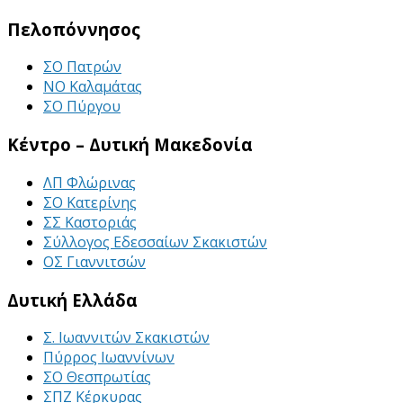
Πελοπόννησος
ΣΟ Πατρών
ΝΟ Καλαμάτας
ΣΟ Πύργου
Κέντρο – Δυτική Μακεδονία
ΛΠ Φλώρινας
ΣΟ Κατερίνης
ΣΣ Καστοριάς
Σύλλογος Εδεσσαίων Σκακιστών
ΟΣ Γιαννιτσών
Δυτική Ελλάδα
Σ. Ιωαννιτών Σκακιστών
Πύρρος Ιωαννίνων
ΣΟ Θεσπρωτίας
ΣΠΖ Κέρκυρας