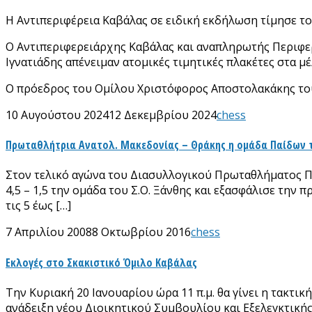
Η Αντιπεριφέρεια Καβάλας σε ειδική εκδήλωση τίμησε τ
Ο Αντιπεριφερειάρχης Καβάλας και αναπληρωτής Περιφε
Ιγνατιάδης απένειμαν ατομικές τιμητικές πλακέτες στα μ
Ο πρόεδρος του Ομίλου Χριστόφορος Αποστολακάκης τους
10 Αυγούστου 2024
12 Δεκεμβρίου 2024
chess
Πρωταθλήτρια Ανατολ. Μακεδονίας – Θράκης η ομάδα Παίδων τ
Στον τελικό αγώνα του Διασυλλογικού Πρωταθλήματος Παί
4,5 – 1,5 την ομάδα του Σ.Ο. Ξάνθης και εξασφάλισε την
τις 5 έως […]
7 Απριλίου 2008
8 Οκτωβρίου 2016
chess
Εκλογές στο Σκακιστικό Όμιλο Καβάλας
Την Κυριακή 20 Ιανουαρίου ώρα 11 π.μ. θα γίνει η τακτι
ανάδειξη νέου Διοικητικού Συμβουλίου και Εξελεγκτικ