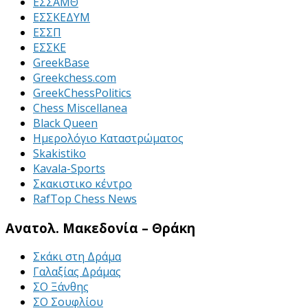
ΕΣΣΑΜΘ
ΕΣΣΚΕΔΥΜ
ΕΣΣΠ
ΕΣΣΚΕ
GreekBase
Greekchess.com
GreekChessPolitics
Chess Miscellanea
Black Queen
Ημερολόγιο Καταστρώματος
Skakistiko
Kavala-Sports
Σκακιστικο κέντρο
RafTop Chess News
Ανατολ. Μακεδονία – Θράκη
Σκάκι στη Δράμα
Γαλαξίας Δράμας
ΣΟ Ξάνθης
ΣΟ Σουφλίου