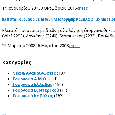
14 Ιανουαρίου 2013
8 Οκτωβρίου 2016
chess
Κλειστό Τουρνουά με Διεθνή Αξιολόγηση: Καβάλα 21-25 Μαρτίου
Kλειστό Τουρνουά με διεθνή αξιολόγηση διοργανώθηκε σ
(WIM 2295), Δαγκάκης (2240), Schmuecker (2233), Παυλίδη
26 Μαρτίου 2008
26 Μαρτίου 2008
chess
Kατηγορίες
Νέα & Ανακοινώσεις
(107)
Τουρνουά Α.Μ.Θ.
(111)
Τουρνουά Ελλάδας
(156)
Τουρνουά Εξωτερικού
(71)
Τουρνουά Καβάλας
(163)