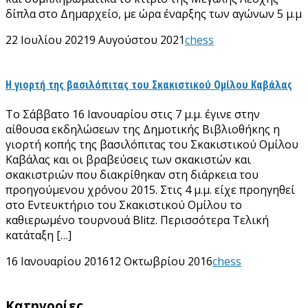
δίπλα στο Δημαρχείο, με ώρα έναρξης των αγώνων 5 μ.μ
22 Ιουλίου 2021
9 Αυγούστου 2021
chess
Η γιορτή της βασιλόπιτας του Σκακιστικού Ομίλου Καβάλας
Το Σάββατο 16 Ιανουαρίου στις 7 μ.μ. έγινε στην
αίθουσα εκδηλώσεων της Δημοτικής Βιβλιοθήκης η
γιορτή κοπής της βασιλόπιτας του Σκακιστικού Ομίλου
Καβάλας και οι βραβεύσεις των σκακιστών και
σκακιστριών που διακρίθηκαν στη διάρκεια του
προηγούμενου χρόνου 2015. Στις 4 μ.μ. είχε προηγηθεί
στο Εντευκτήριο του Σκακιστικού Ομίλου το
καθιερωμένο τουρνουά Βlitz. Περισσότερα Τελική
κατάταξη […]
16 Ιανουαρίου 2016
12 Οκτωβρίου 2016
chess
Kατηγορίες