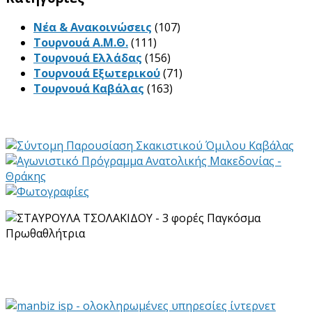
Νέα & Ανακοινώσεις
(107)
Τουρνουά Α.Μ.Θ.
(111)
Τουρνουά Ελλάδας
(156)
Τουρνουά Εξωτερικού
(71)
Τουρνουά Καβάλας
(163)