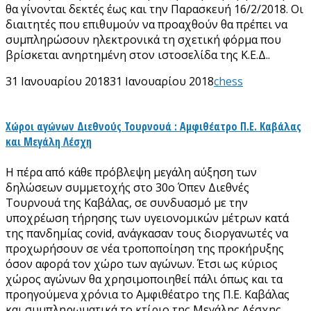
θα γίνονται δεκτές έως και την Παρασκευή 16/2/2018. Οι
διαιτητές που επιθυμούν να προαχθούν θα πρέπει να
συμπληρώσουν ηλεκτρονικά τη σχετική φόρμα που
βρίσκεται ανηρτημένη στον ιστοσελίδα της Κ.Ε.Δ..
31 Ιανουαρίου 2018
31 Ιανουαρίου 2018
chess
Χώροι αγώνων Διεθνούς Τουρνουά : Αμφιθέατρο Π.Ε. Καβάλας
και Μεγάλη Λέσχη
Η πέρα από κάθε πρόβλεψη μεγάλη αύξηση των
δηλώσεων συμμετοχής στο 30ο Όπεν Διεθνές
Τουρνουά της Καβάλας, σε συνδυασμό με την
υποχρέωση τήρησης των υγειονομικών μέτρων κατά
της πανδημίας covid, ανάγκασαν τους διοργανωτές να
προχωρήσουν σε νέα τροποποίηση της προκήρυξης
όσον αφορά τον χώρο των αγώνων. Έτσι ως κύριος
χώρος αγώνων θα χρησιμοποιηθεί πάλι όπως και τα
προηγούμενα χρόνια το Αμφιθέατρο της Π.Ε. Καβάλας
και συμπληρωματικά το κτίριο της Μεγάλης Λέσχης