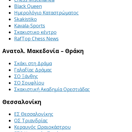
Black Queen
Ημερολόγιο Καταστρώματος
Skakistiko
Kavala-Sports
Σκακιστικο κέντρο
RafTop Chess News
Ανατολ. Μακεδονία – Θράκη
Σκάκι στη Δράμα
Γαλαξίας Δράμας
ΣΟ Ξάνθης
ΣΟ Σουφλίου
Σκακιστική Ακαδημία Ορεστιάδας
Θεσσαλονίκη
ΕΣ Θεσσαλονίκης
ΟΣ Τριανδρίας
Κεραυνός Ωραιοκάστρου