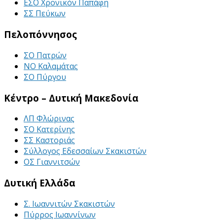
ΕΣΟ Χρονικόν Παπάφη
ΣΣ Πεύκων
Πελοπόννησος
ΣΟ Πατρών
ΝΟ Καλαμάτας
ΣΟ Πύργου
Κέντρο – Δυτική Μακεδονία
ΛΠ Φλώρινας
ΣΟ Κατερίνης
ΣΣ Καστοριάς
Σύλλογος Εδεσσαίων Σκακιστών
ΟΣ Γιαννιτσών
Δυτική Ελλάδα
Σ. Ιωαννιτών Σκακιστών
Πύρρος Ιωαννίνων