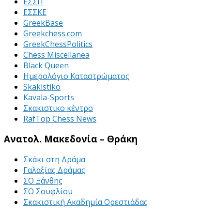
ΕΣΣΠ
ΕΣΣΚΕ
GreekBase
Greekchess.com
GreekChessPolitics
Chess Miscellanea
Black Queen
Ημερολόγιο Καταστρώματος
Skakistiko
Kavala-Sports
Σκακιστικο κέντρο
RafTop Chess News
Ανατολ. Μακεδονία – Θράκη
Σκάκι στη Δράμα
Γαλαξίας Δράμας
ΣΟ Ξάνθης
ΣΟ Σουφλίου
Σκακιστική Ακαδημία Ορεστιάδας