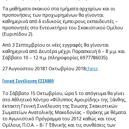
Τα μαθήματα σκακιού στα τμήματα αρχαρίων και οι
προπονήσεις των προχωρημένων θα γίνονται
καθημερινά από 6 ειδικούς έμπειρους εκπαιδευτές –
προπονητές στο Εντευκτήριο του Σκακιστικού Ομίλου
(Ευριπίδου 2).
Από 3 Σεπτεμβρίου οι νέες εγγραφές θα γίνονται
καθημερινά από Δευτέρα μέχρι Παρασκευή 6 – 8 μ.μ. και
Σάββατο 10 – 12 π.μ. (πληροφορίες 6977786035).
27 Αυγούστου 2018
1 Οκτωβρίου 2018
chess
Γενική Συνέλευση ΕΣΣΑΜΘ
Το Σάββατο 15 Οκτωβρίου, ώρα 5 το απόγευμα θα γίνει
στο Αθλητικό Κέντρο «Φίλιππος Αμοιρίδης» της Ξάνθης,
έκτακτη Γενική Συνέλευση της Ένωσης Σκακιστικών
Σωματείων Ανατολικής Μακεδονίας – Θράκης με θέματα
το Αγωνιστικό Πρόγραμμα του 2012 καθώς και τους
Ομίλους Π.Ο.Α. – Β΄- Γ΄ Εθνικής και τις συνθέσεις των