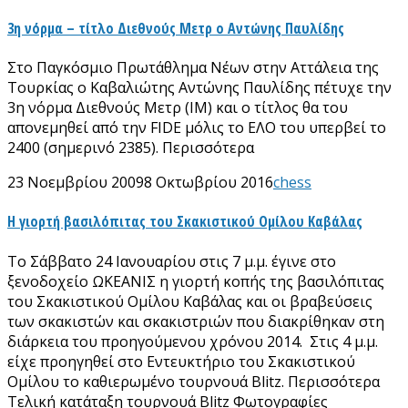
3η νόρμα – τίτλο Διεθνούς Μετρ ο Αντώνης Παυλίδης
Στο Παγκόσμιο Πρωτάθλημα Νέων στην Αττάλεια της
Τουρκίας ο Καβαλιώτης Αντώνης Παυλίδης πέτυχε την
3η νόρμα Διεθνούς Μετρ (ΙΜ) και ο τίτλος θα του
απονεμηθεί από την FIDE μόλις το ΕΛΟ του υπερβεί το
2400 (σημερινό 2385). Περισσότερα
23 Νοεμβρίου 2009
8 Οκτωβρίου 2016
chess
Η γιορτή βασιλόπιτας του Σκακιστικού Ομίλου Καβάλας
Το Σάββατο 24 Ιανουαρίου στις 7 μ.μ. έγινε στο
ξενοδοχείο ΩΚΕΑΝΙΣ η γιορτή κοπής της βασιλόπιτας
του Σκακιστικού Ομίλου Καβάλας και οι βραβεύσεις
των σκακιστών και σκακιστριών που διακρίθηκαν στη
διάρκεια του προηγούμενου χρόνου 2014. Στις 4 μ.μ.
είχε προηγηθεί στο Εντευκτήριο του Σκακιστικού
Ομίλου το καθιερωμένο τουρνουά Βlitz. Περισσότερα
Τελική κατάταξη τουρνουά Blitz Φωτογραφίες