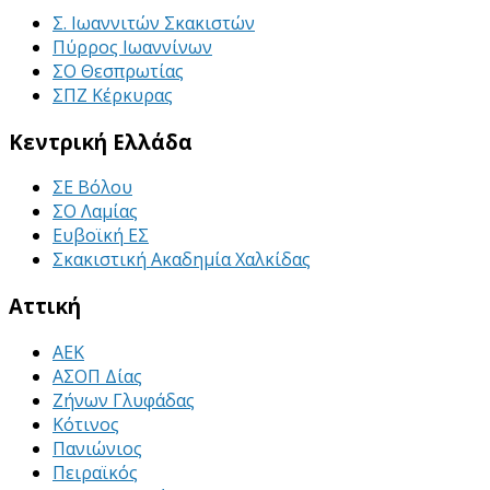
Σ. Ιωαννιτών Σκακιστών
Πύρρος Ιωαννίνων
ΣΟ Θεσπρωτίας
ΣΠΖ Κέρκυρας
Κεντρική Ελλάδα
ΣΕ Βόλου
ΣΟ Λαμίας
Ευβοϊκή ΕΣ
Σκακιστική Ακαδημία Χαλκίδας
Αττική
ΑΕΚ
ΑΣΟΠ Δίας
Ζήνων Γλυφάδας
Κότινος
Πανιώνιος
Πειραϊκός