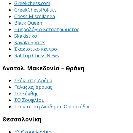
Greekchess.com
GreekChessPolitics
Chess Miscellanea
Black Queen
Ημερολόγιο Καταστρώματος
Skakistiko
Kavala-Sports
Σκακιστικο κέντρο
RafTop Chess News
Ανατολ. Μακεδονία – Θράκη
Σκάκι στη Δράμα
Γαλαξίας Δράμας
ΣΟ Ξάνθης
ΣΟ Σουφλίου
Σκακιστική Ακαδημία Ορεστιάδας
Θεσσαλονίκη
ΕΣ Θεσσαλονίκης