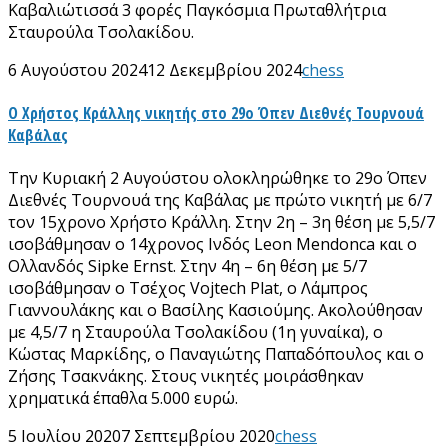
Καβαλιώτισσά 3 φορές Παγκόσμια Πρωταθλήτρια
Σταυρούλα Τσολακίδου.
6 Αυγούστου 2024
12 Δεκεμβρίου 2024
chess
Ο Χρήστος Κράλλης νικητής στο 29ο Όπεν Διεθνές Τουρνουά
Καβάλας
Την Κυριακή 2 Αυγούστου ολοκληρώθηκε το 29ο Όπεν
Διεθνές Τουρνουά της Καβάλας με πρώτο νικητή με 6/7
τον 15χρονο Χρήστο Κράλλη. Στην 2η – 3η θέση με 5,5/7
ισοβάθμησαν ο 14χρονος Ινδός Leon Mendonca και ο
Ολλανδός Sipke Ernst. Στην 4η – 6η θέση με 5/7
ισοβάθμησαν ο Τσέχος Vojtech Plat, ο Λάμπρος
Γιαννουλάκης και ο Βασίλης Κασιούμης. Ακολούθησαν
με 4,5/7 η Σταυρούλα Τσολακίδου (1η γυναίκα), ο
Κώστας Μαρκίδης, ο Παναγιώτης Παπαδόπουλος και ο
Ζήσης Τσακνάκης. Στους νικητές μοιράσθηκαν
χρηματικά έπαθλα 5.000 ευρώ.
5 Ιουλίου 2020
7 Σεπτεμβρίου 2020
chess