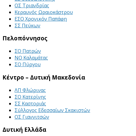
ΟΣ Τριανδρίας
Κεραυνός Ωραιοκάστρου
ΕΣΟ Χρονικόν Παπάφη
ΣΣ Πεύκων
Πελοπόννησος
ΣΟ Πατρών
ΝΟ Καλαμάτας
ΣΟ Πύργου
Κέντρο – Δυτική Μακεδονία
ΛΠ Φλώρινας
ΣΟ Κατερίνης
ΣΣ Καστοριάς
Σύλλογος Εδεσσαίων Σκακιστών
ΟΣ Γιαννιτσών
Δυτική Ελλάδα