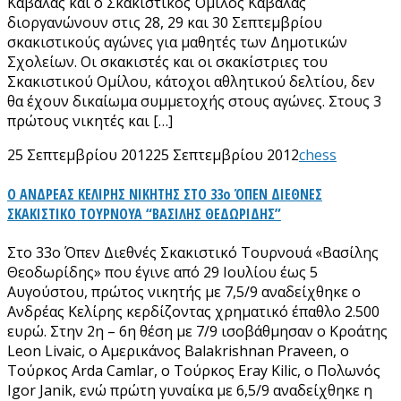
Καβάλας και ο Σκακιστικός Όμιλος Καβάλας
διοργανώνουν στις 28, 29 και 30 Σεπτεμβρίου
σκακιστικούς αγώνες για μαθητές των Δημοτικών
Σχολείων. Οι σκακιστές και οι σκακίστριες του
Σκακιστικού Ομίλου, κάτοχοι αθλητικού δελτίου, δεν
θα έχουν δικαίωμα συμμετοχής στους αγώνες. Στους 3
πρώτους νικητές και […]
25 Σεπτεμβρίου 2012
25 Σεπτεμβρίου 2012
chess
Ο ΑΝΔΡΕΑΣ ΚΕΛΙΡΗΣ ΝΙΚΗΤΗΣ ΣΤΟ 33ο ΌΠΕΝ ΔΙΕΘΝΕΣ
ΣΚΑΚΙΣΤΙΚΟ ΤΟΥΡΝΟΥΑ “ΒΑΣΙΛΗΣ ΘΕΔΩΡΙΔΗΣ”
Στο 33ο Όπεν Διεθνές Σκακιστικό Τουρνουά «Βασίλης
Θεοδωρίδης» που έγινε από 29 Ιουλίου έως 5
Αυγούστου, πρώτος νικητής με 7,5/9 αναδείχθηκε ο
Ανδρέας Κελίρης κερδίζοντας χρηματικό έπαθλο 2.500
ευρώ. Στην 2η – 6η θέση με 7/9 ισοβάθμησαν ο Κροάτης
Leon Livaic, ο Αμερικάνος Balakrishnan Praveen, ο
Τούρκος Arda Camlar, ο Τούρκος Eray Kilic, ο Πολωνός
Igor Janik, ενώ πρώτη γυναίκα με 6,5/9 αναδείχθηκε η