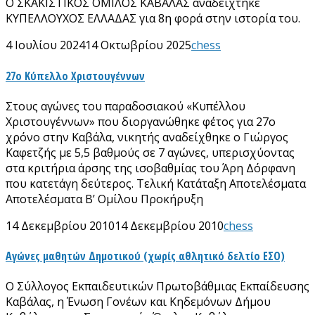
O ΣΚΑΚΙΣΤΙΚΟΣ ΟΜΙΛΟΣ ΚΑΒΑΛΑΣ αναδείχτηκε
ΚΥΠΕΛΛΟΥΧΟΣ ΕΛΛΑΔΑΣ για 8η φορά στην ιστορία του.
4 Ιουλίου 2024
14 Οκτωβρίου 2025
chess
27ο Κύπελλο Χριστουγέννων
Στους αγώνες του παραδοσιακού «Κυπέλλου
Χριστουγέννων» που διοργανώθηκε φέτος για 27ο
χρόνο στην Καβάλα, νικητής αναδείχθηκε ο Γιώργος
Καφετζής με 5,5 βαθμούς σε 7 αγώνες, υπερισχύοντας
στα κριτήρια άρσης της ισοβαθμίας του Άρη Δόρφανη
που κατετάγη δεύτερος. Τελική Κατάταξη Αποτελέσματα
Αποτελέσματα Β’ Ομίλου Προκήρυξη
14 Δεκεμβρίου 2010
14 Δεκεμβρίου 2010
chess
Αγώνες μαθητών Δημοτικού (χωρίς αθλητικό δελτίο ΕΣΟ)
Ο Σύλλογος Εκπαιδευτικών Πρωτοβάθμιας Εκπαίδευσης
Καβάλας, η Ένωση Γονέων και Κηδεμόνων Δήμου